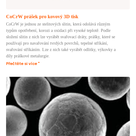
CoCrW prášek pro kovový 3D tisk
CoCrW je jednou ze stelitových slitin, která odolává různým
typům opotřebení, korozi a oxidaci při vysoké teplotě. Podle
složení slitin z nich lze vyrábět svařovací dráty, prášky, které se
používají pro navařování tvrdých povrchů, tepelné stříkání,
svařování stříkáním. Lze z nich také vyrábět odlitky, výkovky a
díly práškové metalurgie.
Přečtěte si více "