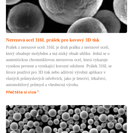
Nerezová ocel 316L prášek pro kovový 3D tisk
Prášek z nerezové oceli 316L je druh prášku z nerezové oceli,
který obsahuje molybden a má nízký obsah uhlíku. Jedná se o
austenitickou chromniklovou nerezovou ocel, která vykazuje
vysokou pevnost a vynikající korozní odolnost. Prášek 316L se
široce používá pro 3D tisk nebo aditivní výrobní aplikace v
různých průmyslových odvětvích, jako je letectví, lékařství,
automobilový průmysl a všeobecná výroba.
Přečtěte si více "