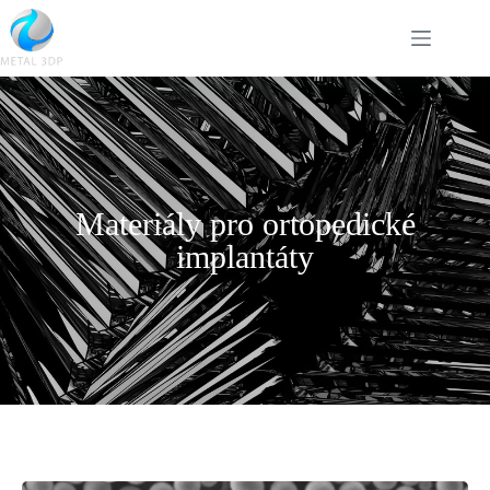
Materiály pro ortopedické
implantáty