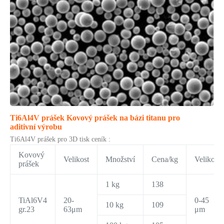
Ti6Al4V prášek Kovový prášek na bázi titanu pro
aditivní výrobu
Ti6Al4V prášek pro 3D tisk ceník :
Kovový
Velikost
Množství
Cena/kg
Velikost
prášek
1 kg
138
TiAl6V4
20-
0-45
10 kg
109
gr.23
63μm
μm