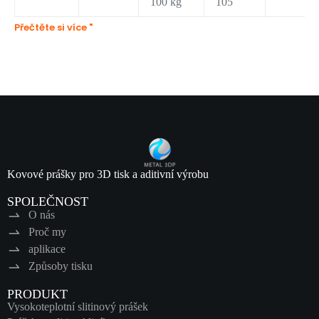
100 kg
105
Přečtěte si více "
Kovové prášky pro 3D tisk a aditivní výrobu
SPOLEČNOST
O nás
Proč my
aplikace
Způsoby tisku
PRODUKT
Vysokoteplotní slitinový prášek