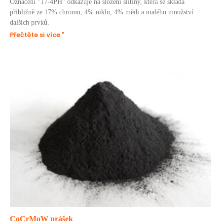
Označení "17-4PH" odkazuje na složení slitiny, která se skládá
přibližně ze 17% chromu, 4% niklu, 4% mědi a malého množství
dalších prvků.
Přečtěte si více "
CoCrMoW prášek