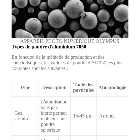
APPAREIL PHOTO NUMÉRIQUE OLYMPUS
Types de poudre d'aluminium 7050
En fonction de la méthode de production et des
caractéristiques, les variétés de poudre d'Al7050 les plus
courantes sont les suivantes :
Taille des
De
Type
Description
Morphologie
particules
app
L'atomisation
sous gaz
Gaz
inerte permet
15-45 μm
Arrondi
∼1,
atomisé
d'obtenir une
poudre
sphérique