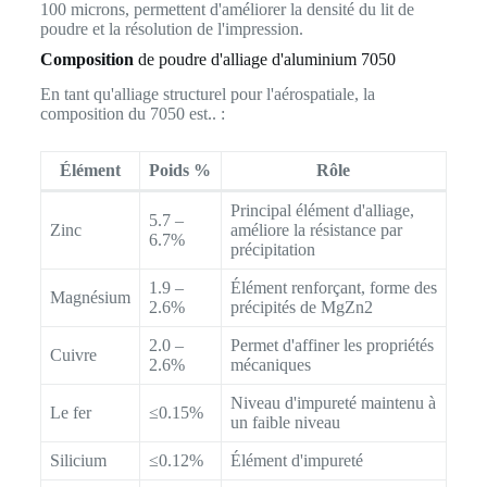
100 microns, permettent d'améliorer la densité du lit de
poudre et la résolution de l'impression.
Composition
de poudre d'alliage d'aluminium 7050
En tant qu'alliage structurel pour l'aérospatiale, la
composition du 7050 est.. :
Élément
Poids %
Rôle
Principal élément d'alliage,
5.7 –
Zinc
améliore la résistance par
6.7%
précipitation
1.9 –
Élément renforçant, forme des
Magnésium
2.6%
précipités de MgZn2
2.0 –
Permet d'affiner les propriétés
Cuivre
2.6%
mécaniques
Niveau d'impureté maintenu à
Le fer
≤0.15%
un faible niveau
Silicium
≤0.12%
Élément d'impureté