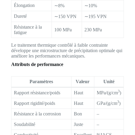
Élongation
∼8%
∼10%
Dureté
∼150 VPN
∼195 VPN
Résistance à la
100 MPa
230 MPa
fatigue
Le traitement thermique contrôlé à faible contrainte
développe une microstructure de précipitation optimale qui
améliore les performances mécaniques.
Attributs de performance
Paramètres
Valeur
Unité
3
Rapport résistance/poids
Haut
MPa/(g/cm
)
3
Rapport rigidité/poids
Haut
GPa/(g/cm
)
Résistance à la corrosion
Bon
–
Soudabilité
Juste
–
Conductivité
Excellent
%IACS