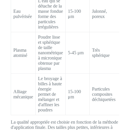
L'eau qui se
détache de la
Eau
masse fondue
15-100
Jalonné,
∼1,
pulvérisée
forme des
μm
poreux
particules
irrégulières
Poudre lisse
et sphérique
de taille
Plasma
Très
nanométrique
5-45 μm
∼2 
atomisé
sphérique
à micronique
obtenue par
plasma
Le broyage à
billes à haute
énergie
Particules
Alliage
15-100
permet de
composites
∼1,
mécanique
μm
mélanger et
déchiquetées
d'affiner les
poudres
La qualité appropriée est choisie en fonction de la méthode
d'application finale. Des tailles plus petites, inférieures à