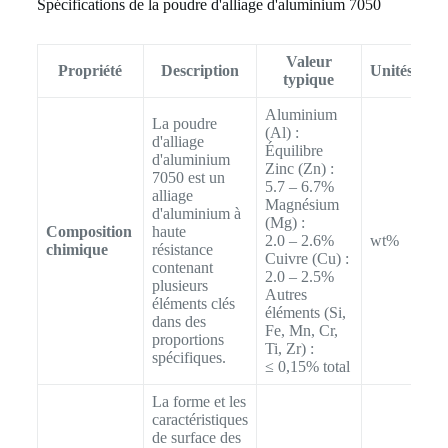
Spécifications de la poudre d'alliage d'aluminium 7050
Valeur
Propriété
Description
Unités
typique
Aluminium
La poudre
(Al) :
d'alliage
Équilibre
d'aluminium
Zinc (Zn) :
7050 est un
5.7 – 6.7%
alliage
Magnésium
d'aluminium à
(Mg) :
Composition
haute
2.0 – 2.6%
wt%
chimique
résistance
Cuivre (Cu) :
contenant
2.0 – 2.5%
plusieurs
Autres
éléments clés
éléments (Si,
dans des
Fe, Mn, Cr,
proportions
Ti, Zr) :
spécifiques.
≤ 0,15% total
La forme et les
caractéristiques
de surface des