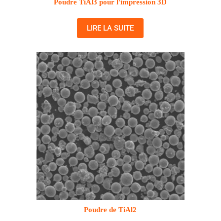
Poudre TiAl3 pour l'impression 3D
LIRE LA SUITE
Poudre de TiAl2