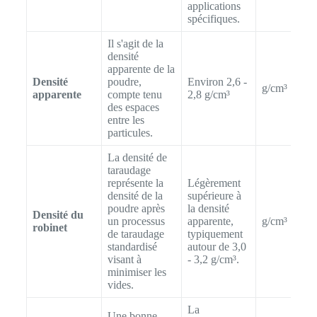
applications
spécifiques.
Il s'agit de la
densité
apparente de la
Densité
poudre,
Environ 2,6 -
g/cm³
apparente
compte tenu
2,8 g/cm³
des espaces
entre les
particules.
La densité de
taraudage
représente la
Légèrement
densité de la
supérieure à
poudre après
la densité
Densité du
un processus
apparente,
g/cm³
robinet
de taraudage
typiquement
standardisé
autour de 3,0
visant à
- 3,2 g/cm³.
minimiser les
vides.
La
Une bonne