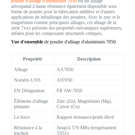
poudre d'alliage d'aluminium 7050
est un alliage
aérospatial à haute résistance également disponible sous
forme de poudre pour la fabrication additive et d'autres
applications de métallurgie des poudres. Avec le zinc et le
magnésium comme principaux alliages, cet alliage de la
série 7xxx présente des propriétés mécaniques supérieures,
idéales pour les composants structurels critiques.
Vue d'ensemble
de poudre d'alliage d'aluminium 7050
Propriété
Description
Alliage
AA7050
Numéro UNS
A97050
EN Désignation
FR AW-7050
Éléments d'alliage
Zinc (Zn), Magnésium (Mg),
primaire
Cuivre (Cu)
La force
Rapport résistance/poids élevé
Résistance à la
Jusqu'à 570 MPa (tempérament
traction
T651)