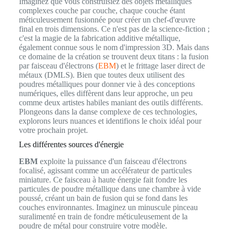
Imaginez que vous construisiez des objets métalliques
complexes couche par couche, chaque couche étant
méticuleusement fusionnée pour créer un chef-d'œuvre
final en trois dimensions. Ce n'est pas de la science-fiction ;
c'est la magie de la fabrication additive métallique,
également connue sous le nom d'impression 3D. Mais dans
ce domaine de la création se trouvent deux titans : la fusion
par faisceau d'électrons (
EBM
) et le frittage laser direct de
métaux (DMLS). Bien que toutes deux utilisent des
poudres métalliques pour donner vie à des conceptions
numériques, elles diffèrent dans leur approche, un peu
comme deux artistes habiles maniant des outils différents.
Plongeons dans la danse complexe de ces technologies,
explorons leurs nuances et identifions le choix idéal pour
votre prochain projet.
Les différentes sources d'énergie
EBM
exploite la puissance d'un faisceau d'électrons
focalisé, agissant comme un accélérateur de particules
miniature. Ce faisceau à haute énergie fait fondre les
particules de poudre métallique dans une chambre à vide
poussé, créant un bain de fusion qui se fond dans les
couches environnantes. Imaginez un minuscule pinceau
suralimenté en train de fondre méticuleusement de la
poudre de métal pour construire votre modèle.