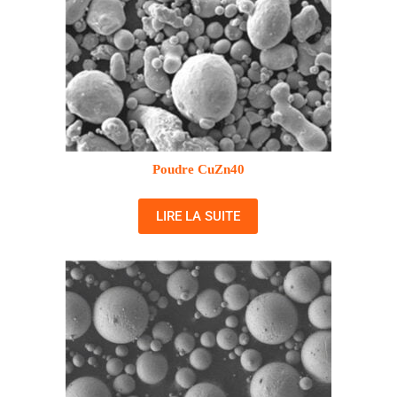
Poudre CuZn40
LIRE LA SUITE