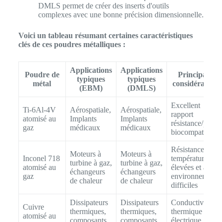
DMLS permet de créer des inserts d'outils
complexes avec une bonne précision dimensionnelle.
Voici un tableau résumant certaines caractéristiques
clés de ces poudres métalliques :
Applications
Applications
Poudre de
Principales
typiques
typiques
métal
considérations
(EBM)
(DMLS)
Excellent
Ti-6Al-4V
Aérospatiale,
Aérospatiale,
rapport
atomisé au
Implants
Implants
résistance/poids,
gaz
médicaux
médicaux
biocompatible
Résistance aux
Moteurs à
Moteurs à
Inconel 718
températures
turbine à gaz,
turbine à gaz,
atomisé au
élevées et aux
échangeurs
échangeurs
gaz
environnements
de chaleur
de chaleur
difficiles
Dissipateurs
Dissipateurs
Conductivité
Cuivre
thermiques,
thermiques,
thermique et
atomisé au
composants
composants
électrique