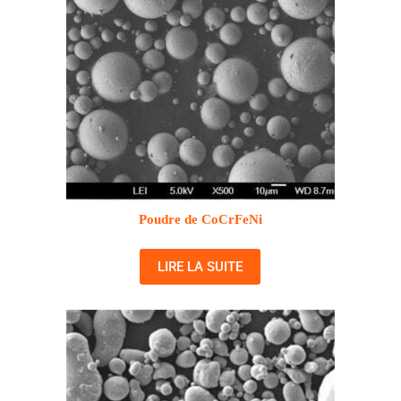
Poudre de CoCrFeNi
LIRE LA SUITE