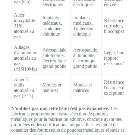
gaz (Cu)
électriques
électriques
élevée
Acier
Implants
Implants
inoxydable
Résistance à la
médicaux,
médicaux,
316L
corrosion,
Traitement
Traitement
atomisé au
biocompatible
chimique
chimique
gaz
Alliages
Aérospatiale,
Aérospatiale,
d'aluminium
Léger, bon
automobile,
automobile,
atomisés au
rapport
électronique
électronique
gaz
résistance/poids
grand public
grand public
(AlSi10Mg)
Acier à
Résistance à
outils
Moules et
Moules et
l'usure et dureté
atomisé au
matrices
matrices
exceptionnelles
gaz (H13)
N'oubliez pas que cette liste n'est pas exhaustive.
Les
fabricants proposent une vaste sélection de poudres
métalliques pour la fabrication additive, chacune ayant des
propriétés et des certifications uniques. Il est essentiel de
consulter des fournisseurs de poudres métalliques réputés et