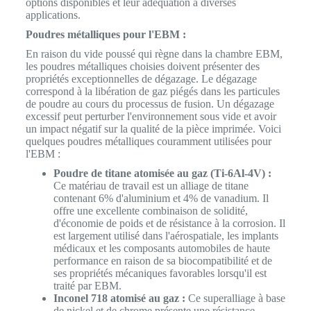
options disponibles et leur adéquation à diverses
applications.
Poudres métalliques pour l'EBM :
En raison du vide poussé qui règne dans la chambre EBM,
les poudres métalliques choisies doivent présenter des
propriétés exceptionnelles de dégazage. Le dégazage
correspond à la libération de gaz piégés dans les particules
de poudre au cours du processus de fusion. Un dégazage
excessif peut perturber l'environnement sous vide et avoir
un impact négatif sur la qualité de la pièce imprimée. Voici
quelques poudres métalliques couramment utilisées pour
l'EBM :
Poudre de titane atomisée au gaz (Ti-6Al-4V) :
Ce matériau de travail est un alliage de titane
contenant 6% d'aluminium et 4% de vanadium. Il
offre une excellente combinaison de solidité,
d'économie de poids et de résistance à la corrosion. Il
est largement utilisé dans l'aérospatiale, les implants
médicaux et les composants automobiles de haute
performance en raison de sa biocompatibilité et de
ses propriétés mécaniques favorables lorsqu'il est
traité par EBM.
Inconel 718 atomisé au gaz :
Ce superalliage à base
de nickel et de chrome présente une résistance