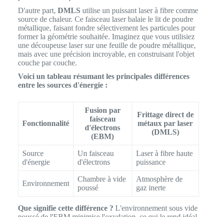
D'autre part,
DMLS
utilise un puissant laser à fibre comme
source de chaleur. Ce faisceau laser balaie le lit de poudre
métallique, faisant fondre sélectivement les particules pour
former la géométrie souhaitée. Imaginez que vous utilisiez
une découpeuse laser sur une feuille de poudre métallique,
mais avec une précision incroyable, en construisant l'objet
couche par couche.
Voici un tableau résumant les principales différences
entre les sources d'énergie :
Fusion par
Frittage direct de
faisceau
Fonctionnalité
métaux par laser
d'électrons
(DMLS)
(EBM)
Source
Un faisceau
Laser à fibre haute
d'énergie
d'électrons
puissance
Chambre à vide
Atmosphère de
Environnement
poussé
gaz inerte
Que signifie cette différence ?
L'environnement sous vide
poussé de l'EBM minimise l'oxydation, ce qui le rend idéal