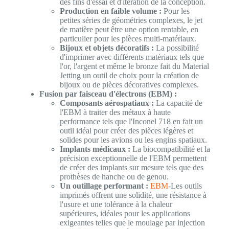
des fins d'essai et d'itération de la conception.
Production en faible volume :
Pour les
petites séries de géométries complexes, le jet
de matière peut être une option rentable, en
particulier pour les pièces multi-matériaux.
Bijoux et objets décoratifs :
La possibilité
d'imprimer avec différents matériaux tels que
l'or, l'argent et même le bronze fait du Material
Jetting un outil de choix pour la création de
bijoux ou de pièces décoratives complexes.
Fusion par faisceau d'électrons (EBM) :
Composants aérospatiaux :
La capacité de
l'EBM à traiter des métaux à haute
performance tels que l'Inconel 718 en fait un
outil idéal pour créer des pièces légères et
solides pour les avions ou les engins spatiaux.
Implants médicaux :
La biocompatibilité et la
précision exceptionnelle de l'EBM permettent
de créer des implants sur mesure tels que des
prothèses de hanche ou de genou.
Un outillage performant :
EBM
-Les outils
imprimés offrent une solidité, une résistance à
l'usure et une tolérance à la chaleur
supérieures, idéales pour les applications
exigeantes telles que le moulage par injection