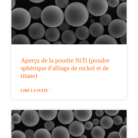
Aperçu de la poudre NiTi (poudre
sphérique d'alliage de nickel et de
titane)
LIRE LA SUITE "