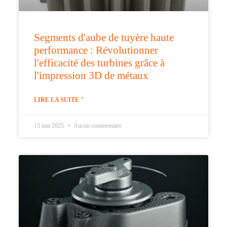
Segments d'aube de tuyère haute
performance : Révolutionner
l'efficacité des turbines grâce à
l'impression 3D de métaux
LIRE LA SUITE "
13 mai 2025
Aucun commentaire