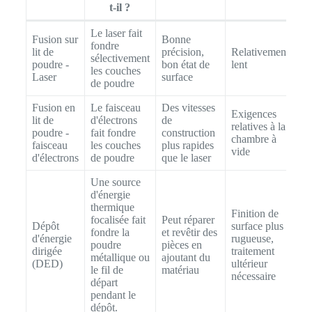
t-il ?
Le laser fait
Fusion sur
Bonne
fondre
lit de
précision,
Relativement
sélectivement
poudre -
bon état de
lent
les couches
Laser
surface
de poudre
Fusion en
Le faisceau
Des vitesses
Exigences
lit de
d'électrons
de
relatives à la
poudre -
fait fondre
construction
chambre à
faisceau
les couches
plus rapides
vide
d'électrons
de poudre
que le laser
Une source
d'énergie
thermique
Finition de
focalisée fait
Peut réparer
Dépôt
surface plus
fondre la
et revêtir des
d'énergie
rugueuse,
poudre
pièces en
dirigée
traitement
métallique ou
ajoutant du
(DED)
ultérieur
le fil de
matériau
nécessaire
départ
pendant le
dépôt.