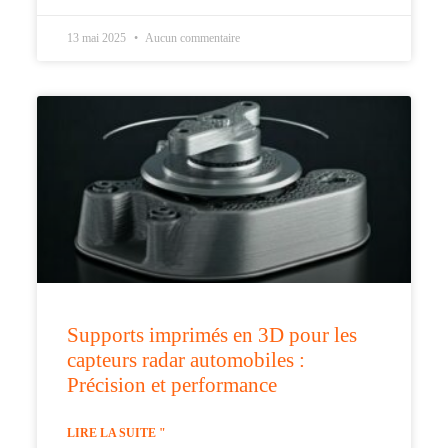
13 mai 2025
Aucun commentaire
Supports imprimés en 3D pour les
capteurs radar automobiles :
Précision et performance
LIRE LA SUITE "