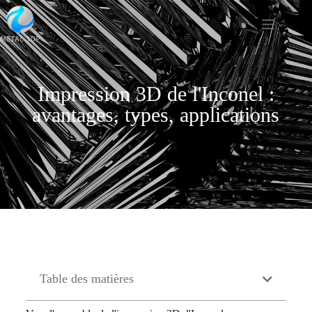
Impression 3D de l'Inconel :
avantages, types, applications
Table des matières