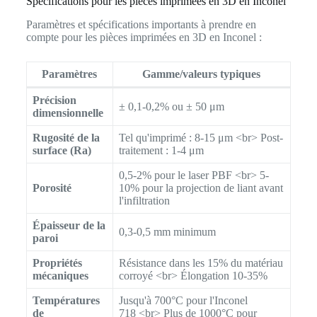
Spécifications pour les pièces imprimées en 3D en Inconel
Paramètres et spécifications importants à prendre en
compte pour les pièces imprimées en 3D en Inconel :
Paramètres
Gamme/valeurs typiques
Précision
± 0,1-0,2% ou ± 50 μm
dimensionnelle
Rugosité de la
Tel qu'imprimé : 8-15 μm <br> Post-
surface (Ra)
traitement : 1-4 μm
0,5-2% pour le laser PBF <br> 5-
Porosité
10% pour la projection de liant avant
l'infiltration
Épaisseur de la
0,3-0,5 mm minimum
paroi
Propriétés
Résistance dans les 15% du matériau
mécaniques
corroyé <br> Élongation 10-35%
Températures
Jusqu'à 700°C pour l'Inconel
de
718 <br> Plus de 1000°C pour