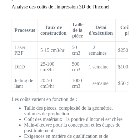
Analyse des coûts de l'impression 3D de l'Inconel
Taille
Taux de
Délai
Coût par
Processus
de la
construction
d'exécution
pièce
pièce
Laser
50
1-2
5-15 cm3/hr
$250-$100
PBF
cm3
semaines
25-100
500
DED
1 semaine
$100-$500
cm3/hr
cm3
Jetting de
20-50
1000
1 semaine
$50-$200
liant
cm3/hr
cm3
Les coûts varient en fonction de :
Taille des pièces, complexité de la géométrie,
volumes de production
Coût des matériaux - la poudre d'Inconel est chère
Main-d'œuvre pour la conception et les étapes de
post-traitement
Exigences en matière de qualification et de