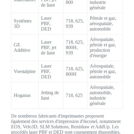
800
industrie
de liant
générale
Laser
Pétrole et gaz,
Systèmes
718, 625,
PBF,
aérospatiale,
3D
939
DED
automobile
Aérospatiale,
Laser
718, 625,
GE
pétrole et gaz,
PBF, jet
800H,
Additive
production
de liant
939
d'énergie
Laser
Aérospatiale,
718, 625,
Voestalpine
PBF,
pétrole et gaz,
800H
DED
automobile
Aérospatiale,
Jetting de
automobile,
Hoganas
718, 625
liant
industrie
générale
De nombreux fabricants d'imprimantes proposent
également des services d'impression d'Inconel, notamment
EOS, Velo3D, SLM Solutions, Renishaw et AddUp. Les
procédés laser PBF et DED sont couramment disponibles.