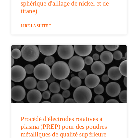
sphérique d'alliage de nickel et de
titane)
LIRE LA SUITE "
Procédé d'électrodes rotatives à
plasma (PREP) pour des poudres
métalliques de qualité supérieure