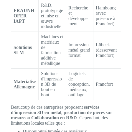
R&D,
Recherche
Hambourg
FRAUNH
prototypage
et
(avec
OFER
et mise en
développe
présence à
IAPT
œuvre
ment
Francfort)
industrielle
Machines et
matériaux
Impression
Lübeck
Solutions
de
métal grand
(desservant
SLM
fabrication
format
Francfort)
additive
métallique
Solutions
Logiciels
d'impressio
de
Materialise
n 3D de
conception,
Francfort
Allemagne
bout en
médicaux,
bout
outillage
Beaucoup de ces entreprises proposent
services
d'impression 3D en métal
,
production de pièces sur
mesure
ou
Collaboration en R&D
. Cependant, des
limitations locales telles que :
Disponibilité limitée des matériaux