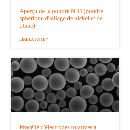
Aperçu de la poudre NiTi (poudre
sphérique d'alliage de nickel et de
titane)
LIRE LA SUITE "
Procédé d'électrodes rotatives à