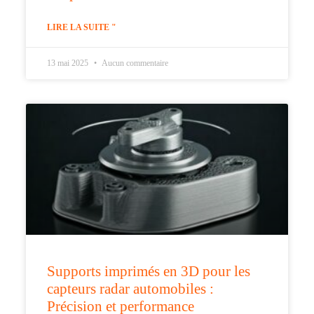
LIRE LA SUITE "
13 mai 2025
Aucun commentaire
Supports imprimés en 3D pour les
capteurs radar automobiles :
Précision et performance