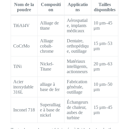
Nom de la
Compositi
Applicatio
Tailles
poudre
on
ns
disponibles
Aérospatial
Alliage de
10 μm–45
Ti6Al4V
e, implants
titane
μm
médicaux
Alliage
Dentaire,
15 μm–53
CoCrMo
cobalt-
orthopédiqu
μm
chrome
e, outillage
Matériaux
Nickel-
20 μm–63
TiNi
intelligents,
Titane
μm
actionneurs
Acier
Fabrication
alliage à
10 μm–50
inoxydable
générale,
base de fer
μm
316L
outillage
Échangeurs
Superalliag
de chaleur,
15 μm–45
Inconel 718
e à base de
aubes de
μm
nickel
turbine