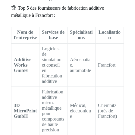
🏆 Top 5 des fournisseurs de fabrication additive
métallique à Francfort :
Nom de
Services de
Spécialisati
Localisatio
l'entreprise
base
ons
n
Logiciels
de
Additive
simulation
Aérospatial
Works
et conseil
e,
Francfort
GmbH
en
automobile
fabrication
additive
Fabrication
additive
micro-
3D
Médical,
Chemnitz
métallique
MicroPrint
électroniqu
(près de
pour
GmbH
e
Francfort)
composants
de haute
précision