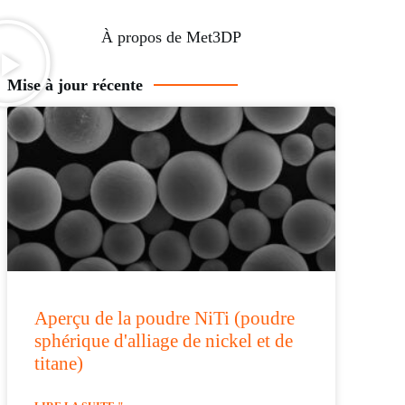
À propos de Met3DP
Mise à jour récente
Aperçu de la poudre NiTi (poudre
sphérique d'alliage de nickel et de
titane)