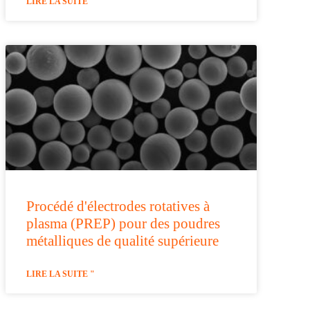
LIRE LA SUITE "
Procédé d'électrodes rotatives à
plasma (PREP) pour des poudres
métalliques de qualité supérieure
LIRE LA SUITE "