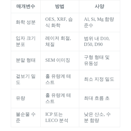
매개변수
방법
사양
OES, XRF, 습
Al, Si, Mg 함량
화학 성분
식 화학
준수
입자 크기
레이저 회절,
범위 내 D10,
분포
체질
D50, D90
구형 형태 및
분말 형태
SEM 이미징
유동성
겉보기 밀
홀 유량계 테
최소 지정 밀도
도
스트
홀 유량계 테
유량
최대 흐름 초
스트
불순물 수
ICP 또는
낮은 산소, 수
준
LECO 분석
분 함량