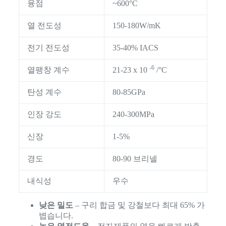
융점
~600°C
열 전도성
150-180W/mK
전기 전도성
35-40% IACS
-6
열팽창 계수
21-23 x 10
/°C
탄성 계수
80-85GPa
인장 강도
240-300MPa
신장
1-5%
경도
80-90 브리넬
내식성
우수
낮은 밀도
– 구리 합금 및 강철보다 최대 65% 가
볍습니다.