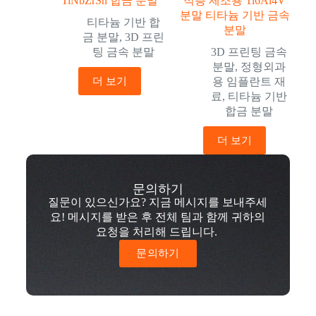
TiNbZrSn 합금 분말
적층 제조용 Ti6Al4V
분말 티타늄 기반 금속
티타늄 기반 합
분말
금 분말
,
3D 프린
팅 금속 분말
3D 프린팅 금속
분말
,
정형외과
더 보기
용 임플란트 재
료
,
티타늄 기반
합금 분말
더 보기
문의하기
질문이 있으신가요? 지금 메시지를 보내주세
요! 메시지를 받은 후 전체 팀과 함께 귀하의
요청을 처리해 드립니다.
문의하기