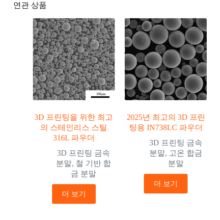
연관 상품
3D 프린팅을 위한 최고
2025년 최고의 3D 프린
의 스테인리스 스틸
팅용 IN738LC 파우더
316L 파우더
3D 프린팅 금속
3D 프린팅 금속
분말
,
고온 합금
분말
,
철 기반 합
분말
금 분말
더 보기
더 보기