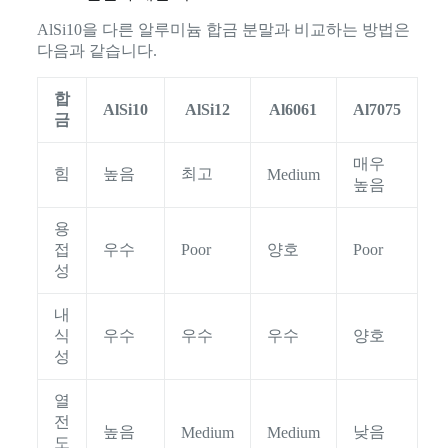
AlSi10을 다른 알루미늄 합금 분말과 비교하는 방법은
다음과 같습니다.
합
AlSi10
AlSi12
Al6061
Al7075
금
매우
힘
높음
최고
Medium
높음
용
접
우수
Poor
양호
Poor
성
내
식
우수
우수
우수
양호
성
열
전
높음
낮음
Medium
Medium
도