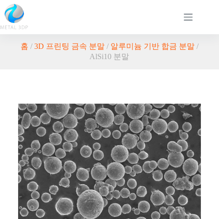
홈
/
3D 프린팅 금속 분말
/
알루미늄 기반 합금 분말
/
AlSi10 분말