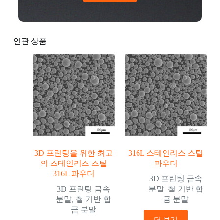
연관 상품
3D 프린팅을 위한 최고
316L 스테인리스 스틸
의 스테인리스 스틸
파우더
316L 파우더
3D 프린팅 금속
3D 프린팅 금속
분말
,
철 기반 합
분말
,
철 기반 합
금 분말
금 분말
더 보기