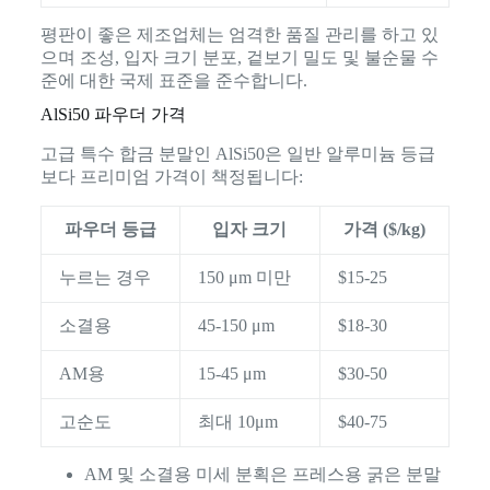
평판이 좋은 제조업체는 엄격한 품질 관리를 하고 있
으며 조성, 입자 크기 분포, 겉보기 밀도 및 불순물 수
준에 대한 국제 표준을 준수합니다.
AlSi50 파우더 가격
고급 특수 합금 분말인 AlSi50은 일반 알루미늄 등급
보다 프리미엄 가격이 책정됩니다:
파우더 등급
입자 크기
가격 ($/kg)
누르는 경우
150 μm 미만
$15-25
소결용
45-150 μm
$18-30
AM용
15-45 μm
$30-50
고순도
최대 10μm
$40-75
AM 및 소결용 미세 분획은 프레스용 굵은 분말