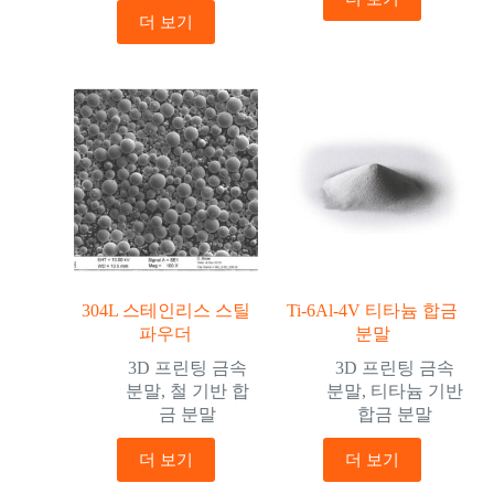
더 보기
304L 스테인리스 스틸
Ti-6Al-4V 티타늄 합금
파우더
분말
3D 프린팅 금속
3D 프린팅 금속
분말
,
철 기반 합
분말
,
티타늄 기반
금 분말
합금 분말
더 보기
더 보기