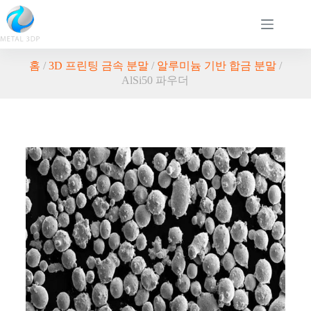
홈
/
3D 프린팅 금속 분말
/
알루미늄 기반 합금 분말
/
AlSi50 파우더