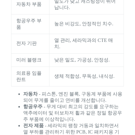
밀도가 낮고 캐스팅성이 뛰어
자동차 부품
납니다.
항공우주 부
높은 비강도, 안정적인 치수.
품
열 관리, 세라믹과의 CTE 매
전자 기판
치.
미러 블랭크
낮은 밀도, 가공성, 안정성.
의료용 임플
생체 적합성, 무독성, 내식성.
란트
자동차
- 피스톤, 엔진 블록, 구동계 부품에 사용
되어 무게를 줄이고 연비를 개선합니다.
항공우주
- 무게 대비 최고의 강도를 요구하는
액추에이터 및 터보차저 휠과 같은 정밀 항공우
주 부품에 이상적입니다.
전자 제품
- 세라믹의 팽창 거동과 일치하면서
열 부하를 관리하기 위한 PCB, IC 패키지용 기