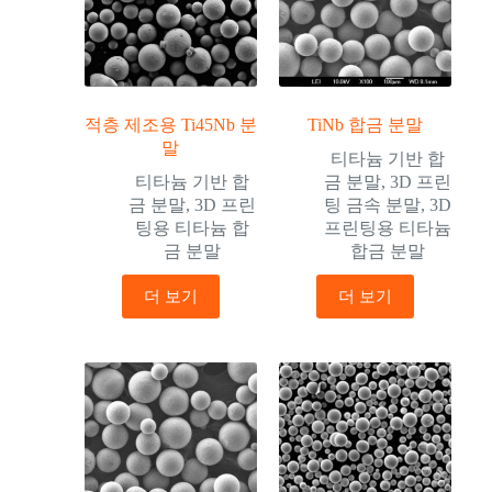
적층 제조용 Ti45Nb 분
TiNb 합금 분말
말
티타늄 기반 합
티타늄 기반 합
금 분말
,
3D 프린
금 분말
,
3D 프린
팅 금속 분말
,
3D
팅용 티타늄 합
프린팅용 티타늄
금 분말
합금 분말
더 보기
더 보기