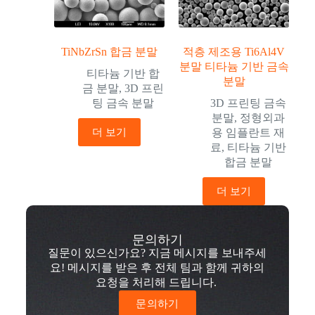
TiNbZrSn 합금 분말
적층 제조용 Ti6Al4V
분말 티타늄 기반 금속
티타늄 기반 합
분말
금 분말
,
3D 프린
팅 금속 분말
3D 프린팅 금속
분말
,
정형외과
더 보기
용 임플란트 재
료
,
티타늄 기반
합금 분말
더 보기
문의하기
질문이 있으신가요? 지금 메시지를 보내주세
요! 메시지를 받은 후 전체 팀과 함께 귀하의
요청을 처리해 드립니다.
문의하기