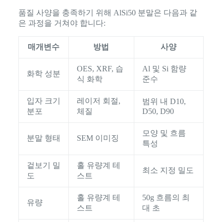
품질 사양을 충족하기 위해 AlSi50 분말은 다음과 같
은 과정을 거쳐야 합니다:
매개변수
방법
사양
OES, XRF, 습
Al 및 Si 함량
화학 성분
식 화학
준수
입자 크기
레이저 회절,
범위 내 D10,
분포
체질
D50, D90
모양 및 흐름
분말 형태
SEM 이미징
특성
겉보기 밀
홀 유량계 테
최소 지정 밀도
도
스트
홀 유량계 테
50g 흐름의 최
유량
스트
대 초