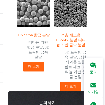
TiNbZrSn 합금 분말
적층 제조용
Ti6Al4V 분말 티타
티타늄 기반
늄 기반 금속 분말
합금 분말
,
3D
프린팅 금속
3D 프린팅 금
분말
속 분말
,
정형
외과용 임플
더 보기
란트 재료
,
티
타늄 기반 합
문의
금 분말
더 보기
이메일
문의하기