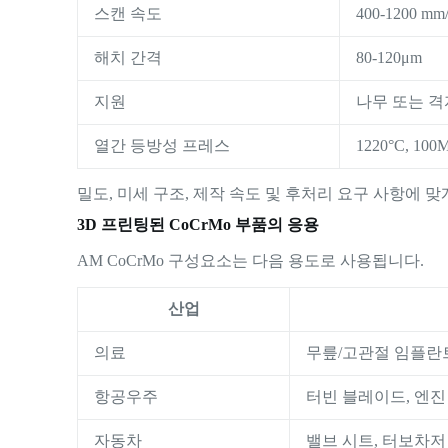
스캔 속도
400-1200 mm/
해치 간격
80-120μm
지원
나무 또는 격
열간 등방성 프레스
1220°C, 10
밀도, 미세 구조, 제작 속도 및 후처리 요구 사항에 
3D 프린팅된 CoCrMo 부품의 응용
AM CoCrMo 구성요소는 다음 용도로 사용됩니다.
산업
의료
무릎/고관절 임플란트
항공우주
터빈 블레이드, 엔진
자동차
밸브 시트, 터보차저