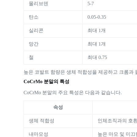
몰리브덴
5-7
탄소
0.05-0.35
실리콘
최대 1개
망간
최대 1개
철
최대 0.75
높은 코발트 함량은 생체 적합성을 제공하고 크롬과
CoCrMo 분말의 특성
CoCrMo 분말의 주요 특성은 다음과 같습니다.
속성
생체 적합성
인체조직과의 호
내마모성
높은 마모 및 미끄