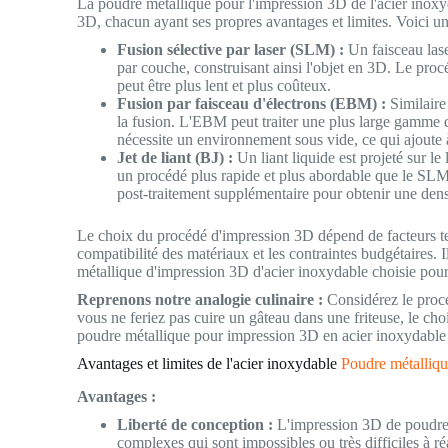
La poudre métallique pour l'impression 3D de l'acier inoxyd
3D, chacun ayant ses propres avantages et limites. Voici u
Fusion sélective par laser (SLM) :
Un faisceau lase
par couche, construisant ainsi l'objet en 3D. Le proc
peut être plus lent et plus coûteux.
Fusion par faisceau d'électrons (EBM) :
Similaire
la fusion. L'EBM peut traiter une plus large gamme 
nécessite un environnement sous vide, ce qui ajoute 
Jet de liant (BJ) :
Un liant liquide est projeté sur le 
un procédé plus rapide et plus abordable que le SLM
post-traitement supplémentaire pour obtenir une densi
Le choix du procédé d'impression 3D dépend de facteurs tels
compatibilité des matériaux et les contraintes budgétaires. 
métallique d'impression 3D d'acier inoxydable choisie pour
Reprenons notre analogie culinaire :
Considérez le proc
vous ne feriez pas cuire un gâteau dans une friteuse, le ch
poudre métallique pour impression 3D en acier inoxydable
Avantages et limites de l'acier inoxydable
Poudre métalliqu
Avantages :
Liberté de conception :
L'impression 3D de poudre 
complexes qui sont impossibles ou très difficiles à ré