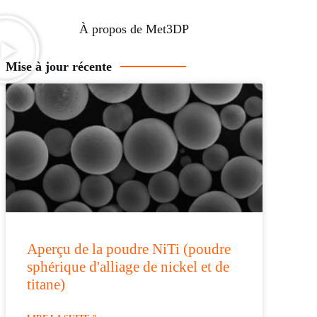
À propos de Met3DP
Mise à jour récente
Aperçu de la poudre NiTi (poudre
sphérique d'alliage de nickel et de
titane)