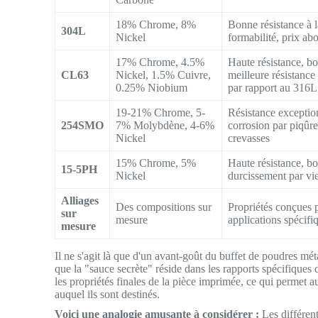
18% Chrome, 8%
Bonne résistance à l
304L
Nickel
formabilité, prix ab
17% Chrome, 4.5%
Haute résistance, bo
CL63
Nickel, 1.5% Cuivre,
meilleure résistance
0.25% Niobium
par rapport au 316L
19-21% Chrome, 5-
Résistance exception
254SMO
7% Molybdène, 4-6%
corrosion par piqûre
Nickel
crevasses
15% Chrome, 5%
Haute résistance, bo
15-5PH
Nickel
durcissement par vie
Alliages
Des compositions sur
Propriétés conçues 
sur
mesure
applications spécifi
mesure
Il ne s'agit là que d'un avant-goût du buffet de poudres mé
que la "sauce secrète" réside dans les rapports spécifique
les propriétés finales de la pièce imprimée, ce qui permet 
auquel ils sont destinés.
Voici une analogie amusante à considérer :
Les différent