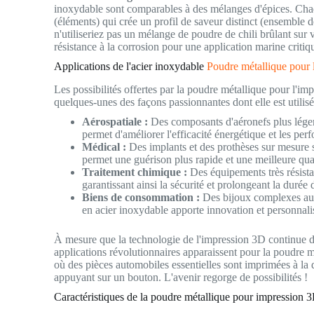
inoxydable sont comparables à des mélanges d'épices. Ch
(éléments) qui crée un profil de saveur distinct (ensemble 
n'utiliseriez pas un mélange de poudre de chili brûlant sur
résistance à la corrosion pour une application marine critiq
Applications de l'acier inoxydable
Poudre métallique pour 
Les possibilités offertes par la poudre métallique pour l'im
quelques-unes des façons passionnantes dont elle est utilisé
Aérospatiale :
Des composants d'aéronefs plus légers
permet d'améliorer l'efficacité énergétique et les per
Médical :
Des implants et des prothèses sur mesure s
permet une guérison plus rapide et une meilleure qual
Traitement chimique :
Des équipements très résista
garantissant ainsi la sécurité et prolongeant la durée
Biens de consommation :
Des bijoux complexes aux
en acier inoxydable apporte innovation et personnalis
À mesure que la technologie de l'impression 3D continue d
applications révolutionnaires apparaissent pour la poudre
où des pièces automobiles essentielles sont imprimées à la 
appuyant sur un bouton. L'avenir regorge de possibilités !
Caractéristiques de la poudre métallique pour impression 