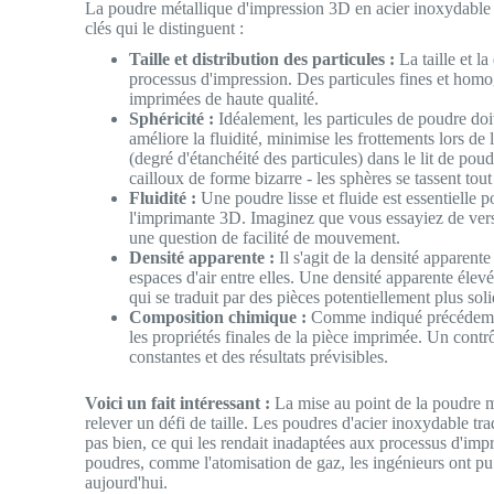
La poudre métallique d'impression 3D en acier inoxydable n
clés qui le distinguent :
Taille et distribution des particules :
La taille et la
processus d'impression. Des particules fines et homo
imprimées de haute qualité.
Sphéricité :
Idéalement, les particules de poudre doi
améliore la fluidité, minimise les frottements lors d
(degré d'étanchéité des particules) dans le lit de pou
cailloux de forme bizarre - les sphères se tassent to
Fluidité :
Une poudre lisse et fluide est essentielle
l'imprimante 3D. Imaginez que vous essayiez de verser
une question de facilité de mouvement.
Densité apparente :
Il s'agit de la densité apparente
espaces d'air entre elles. Une densité apparente élev
qui se traduit par des pièces potentiellement plus soli
Composition chimique :
Comme indiqué précédemment
les propriétés finales de la pièce imprimée. Un contr
constantes et des résultats prévisibles.
Voici un fait intéressant :
La mise au point de la poudre mé
relever un défi de taille. Les poudres d'acier inoxydable tra
pas bien, ce qui les rendait inadaptées aux processus d'im
poudres, comme l'atomisation de gaz, les ingénieurs ont pu 
aujourd'hui.