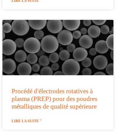
LIRE LA SUITE "
Procédé d'électrodes rotatives à
plasma (PREP) pour des poudres
métalliques de qualité supérieure
LIRE LA SUITE "