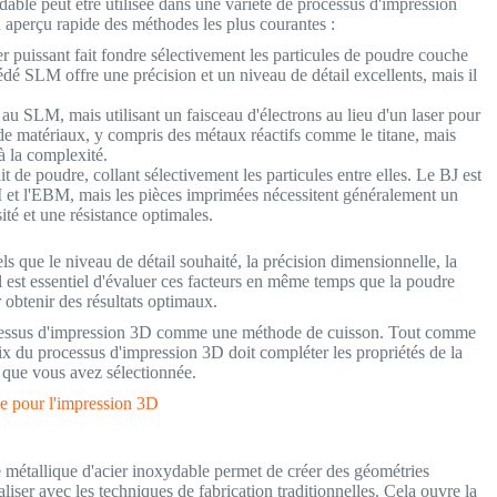
able peut être utilisée dans une variété de processus d'impression
n aperçu rapide des méthodes les plus courantes :
r puissant fait fondre sélectivement les particules de poudre couche
édé SLM offre une précision et un niveau de détail excellents, mais il
 au SLM, mais utilisant un faisceau d'électrons au lieu d'un laser pour
de matériaux, y compris des métaux réactifs comme le titane, mais
à la complexité.
lit de poudre, collant sélectivement les particules entre elles. Le BJ est
 et l'EBM, mais les pièces imprimées nécessitent généralement un
té et une résistance optimales.
 que le niveau de détail souhaité, la précision dimensionnelle, la
Il est essentiel d'évaluer ces facteurs en même temps que la poudre
 obtenir des résultats optimaux.
essus d'impression 3D comme une méthode de cuisson. Tout comme
oix du processus d'impression 3D doit compléter les propriétés de la
 que vous avez sélectionnée.
e pour l'impression 3D
métallique d'acier inoxydable permet de créer des géométries
aliser avec les techniques de fabrication traditionnelles. Cela ouvre la