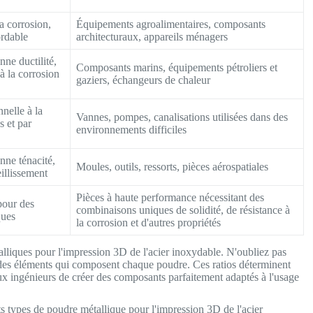
a corrosion,
Équipements agroalimentaires, composants
ordable
architecturaux, appareils ménagers
nne ductilité,
Composants marins, équipements pétroliers et
 à la corrosion
gaziers, échangeurs de chaleur
nelle à la
Vannes, pompes, canalisations utilisées dans des
s et par
environnements difficiles
nne ténacité,
Moules, outils, ressorts, pièces aérospatiales
illissement
Pièces à haute performance nécessitant des
pour des
combinaisons uniques de solidité, de résistance à
ques
la corrosion et d'autres propriétés
talliques pour l'impression 3D de l'acier inoxydable. N'oubliez pas
s des éléments qui composent chaque poudre. Ces ratios déterminent
aux ingénieurs de créer des composants parfaitement adaptés à l'usage
s types de poudre métallique pour l'impression 3D de l'acier