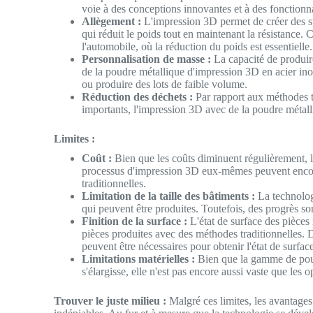
voie à des conceptions innovantes et à des fonctionna
Allègement :
L'impression 3D permet de créer des str
qui réduit le poids tout en maintenant la résistance. 
l'automobile, où la réduction du poids est essentielle.
Personnalisation de masse :
La capacité de produir
de la poudre métallique d'impression 3D en acier ino
ou produire des lots de faible volume.
Réduction des déchets :
Par rapport aux méthodes tr
importants, l'impression 3D avec de la poudre métalli
Limites :
Coût :
Bien que les coûts diminuent régulièrement, l
processus d'impression 3D eux-mêmes peuvent encore 
traditionnelles.
Limitation de la taille des bâtiments :
La technologi
qui peuvent être produites. Toutefois, des progrès son
Finition de la surface :
L'état de surface des pièces
pièces produites avec des méthodes traditionnelles. D
peuvent être nécessaires pour obtenir l'état de surfac
Limitations matérielles :
Bien que la gamme de poud
s'élargisse, elle n'est pas encore aussi vaste que les o
Trouver le juste milieu :
Malgré ces limites, les avantages