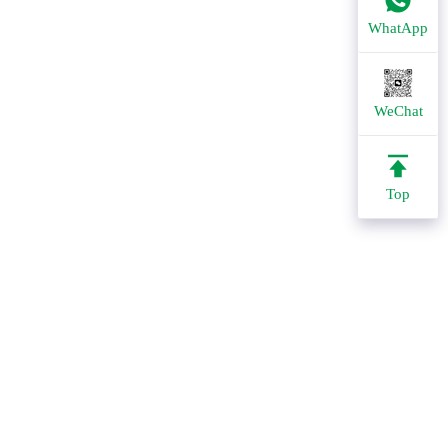
WhatApp
WeChat
Top