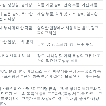
성, 성형성, 경제성
식품 가공 장비, 건축 부품, 가전 제품
비해 높은 강도, 우수한
해양 부품, 석유 및 가스 장비, 열교환
상된 내식성
기
새 부식에 대한 탁월
열악한 환경에서 사용되는 밸브, 펌프,
파이프라인
수한 인성, 노화 방지
금형, 공구, 스프링, 항공우주 부품
리케이션을 위해 설
강도, 내식성 및 기타 특성의 고유한 조
합이 필요한 고성능 부품
맛일 뿐입니다. '비밀 소스'는 각 파우더를 구성하는 요소의 특
따라 프린팅된 부품의 최종 특성이 결정되므로 엔지니어는 용도
 스테인리스 스틸 3D 프린팅 금속 분말을 향신료 블렌드와 같
프린트된 부분)의 독특한 풍미 프로파일(특성 세트)을 만드는 고
 불맛이 나는 고춧가루를 사용하지 않는 것처럼, 중요한 해양
다.