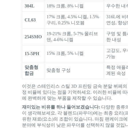
304L
18% 크롬, 8% 니켈
우수한 내식
17% 크롬, 4.5% 니켈, 1.5%
316L에 
CL63
구리, 0.25% 니오븀
연성, 향
19-21% 크롬, 5-7% 몰리브
구멍 및 틈
254SMO
덴, 4-6% 니켈
한 내성
고강도, 우
15% 크롬, 5% 니켈
15-5PH
가능
맞춤형
특정 애플
맞춤형 구성
합금
계된 속성
이것은 스테인리스 스틸 3D 프린팅 금속 분말 뷔페의 
정 비율에 있다는 점을 기억하세요. 이러한 비율에 
에 완벽하게 맞는 부품을 제작할 수 있습니다.
재미있는 비유를 하나 들어보겠습니다:
다양한 종류의
이 생각해보세요. 각 블렌드(파우더)에는 최종 요리(
유한 재료(요소)의 조합이 있습니다. 아침 팬케이크에
분야에 부식성이 낮은 파우더를 선택하지 않을 것입니