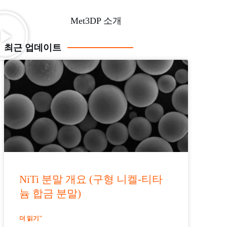
Met3DP 소개
최근 업데이트
NiTi 분말 개요 (구형 니켈-티타
늄 합금 분말)
더 읽기"