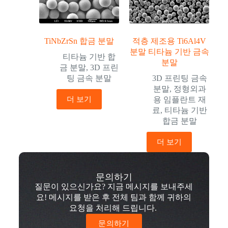
TiNbZrSn 합금 분말
적층 제조용 Ti6Al4V
분말 티타늄 기반 금속
티타늄 기반 합
분말
금 분말
,
3D 프린
팅 금속 분말
3D 프린팅 금속
분말
,
정형외과
더 보기
용 임플란트 재
료
,
티타늄 기반
합금 분말
더 보기
문의하기
질문이 있으신가요? 지금 메시지를 보내주세
요! 메시지를 받은 후 전체 팀과 함께 귀하의
요청을 처리해 드립니다.
문의하기