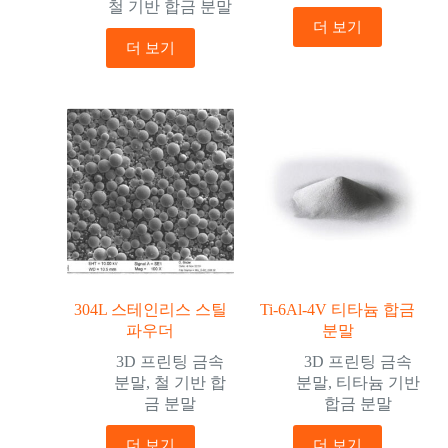
철 기반 합금 분말
더 보기
더 보기
304L 스테인리스 스틸
Ti-6Al-4V 티타늄 합금
파우더
분말
3D 프린팅 금속
3D 프린팅 금속
분말
,
철 기반 합
분말
,
티타늄 기반
금 분말
합금 분말
더 보기
더 보기