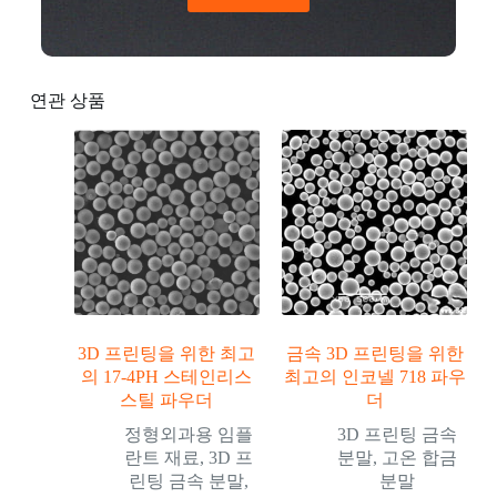
연관 상품
3D 프린팅을 위한 최고
금속 3D 프린팅을 위한
의 17-4PH 스테인리스
최고의 인코넬 718 파우
스틸 파우더
더
정형외과용 임플
3D 프린팅 금속
란트 재료
,
3D 프
분말
,
고온 합금
린팅 금속 분말
,
분말