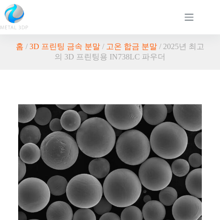
홈
/
3D 프린팅 금속 분말
/
고온 합금 분말
/ 2025년 최고
의 3D 프린팅용 IN738LC 파우더