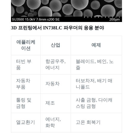
3D 프린팅에서 IN738LC 파우더의 응용 분야
애플리케
산업
예제
이션
터빈 부
항공우주,
블레이드, 베인, 노
품
에너지
즐
자동차
터보차저, 배기 매
자동차
부품
니폴드
툴링 및
사출 금형, 다이캐
제조
금형
스팅 금형
에너지,
열교환기
고온 회복기
화학