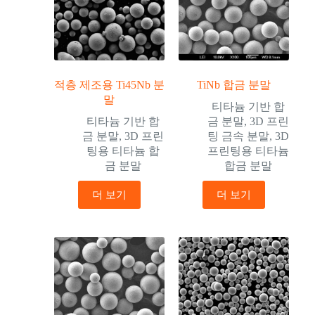
적층 제조용 Ti45Nb 분
TiNb 합금 분말
말
티타늄 기반 합
티타늄 기반 합
금 분말
,
3D 프린
금 분말
,
3D 프린
팅 금속 분말
,
3D
팅용 티타늄 합
프린팅용 티타늄
금 분말
합금 분말
더 보기
더 보기