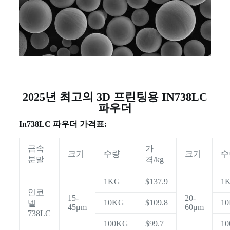
2025년 최고의 3D 프린팅용 IN738LC
파우더
In738LC 파우더 가격표:
금속
가
크기
수량
크기
수
분말
격/kg
1KG
$137.9
1
인코
15-
20-
10KG
$109.8
1
넬
45μm
60μm
738LC
100KG
$99.7
1