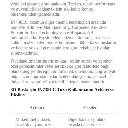
yenilikçi alaşımlar sunmaktadır. Tozları, tutarlı performans
ve güvenilirlik sağlamak için sıkı kalite kontrol
önlemlerinden geçmektedir.
IN738LC tozunun diğer önemli tedarikçileri arasında
Sandvik Additive Manufacturing, Carpenter Additive,
Praxair Surface Technologies ve Höganäs AB
bulunmaktadır. Bu şirketler, eklemeli üretim için yüksek
kaliteli malzemeler üretme konusunda itibar kazanmışlardır
ve hacme ve özel gereksinimlere göre rekabetçi fiyatlar
sunmaktadırlar.
Fiyatlandırmanın sipariş miktarı, teslim süresi ve gereken
özel gereksinimler veya sertifikalar gibi faktörlere bağlı
olarak değişebileceğini unutmamak önemlidir. Doğru fiyat
bilgisi için doğrudan tedarikçilere danışmanız ve özel
ihtiyaçlarınıza göre fiyat teklifi talep etmeniz önerilir.
3D Baskı için IN738LC Tozu Kullanmanın Artıları ve
Eksileri
Artıları
Eksiler
Mükemmel yüksek
Diğer bazı alaşımlara
sıcaklık dayanımı ve
kıyasla daha yüksek