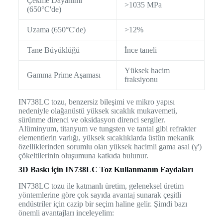
Çekme Dayanımı
>1035 MPa
(650°C'de)
Uzama (650°C'de)
>12%
Tane Büyüklüğü
İnce taneli
Yüksek hacim
Gamma Prime Aşaması
fraksiyonu
IN738LC tozu, benzersiz bileşimi ve mikro yapısı
nedeniyle olağanüstü yüksek sıcaklık mukavemeti,
sürünme direnci ve oksidasyon direnci sergiler.
Alüminyum, titanyum ve tungsten ve tantal gibi refrakter
elementlerin varlığı, yüksek sıcaklıklarda üstün mekanik
özelliklerinden sorumlu olan yüksek hacimli gama asal (γ')
çökeltilerinin oluşumuna katkıda bulunur.
3D Baskı için IN738LC Toz Kullanmanın Faydaları
IN738LC tozu ile katmanlı üretim, geleneksel üretim
yöntemlerine göre çok sayıda avantaj sunarak çeşitli
endüstriler için cazip bir seçim haline gelir. Şimdi bazı
önemli avantajları inceleyelim: