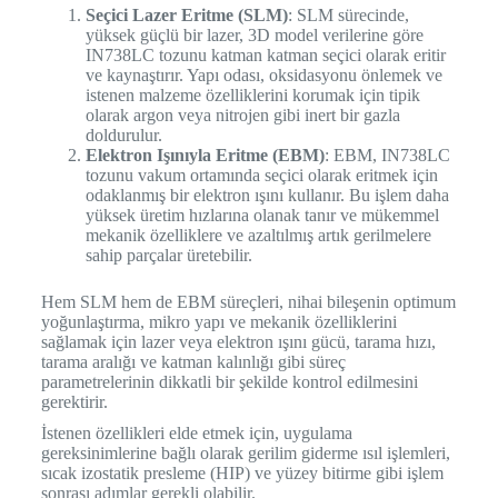
Seçici Lazer Eritme (SLM)
: SLM sürecinde,
yüksek güçlü bir lazer, 3D model verilerine göre
IN738LC tozunu katman katman seçici olarak eritir
ve kaynaştırır. Yapı odası, oksidasyonu önlemek ve
istenen malzeme özelliklerini korumak için tipik
olarak argon veya nitrojen gibi inert bir gazla
doldurulur.
Elektron Işınıyla Eritme (EBM)
: EBM, IN738LC
tozunu vakum ortamında seçici olarak eritmek için
odaklanmış bir elektron ışını kullanır. Bu işlem daha
yüksek üretim hızlarına olanak tanır ve mükemmel
mekanik özelliklere ve azaltılmış artık gerilmelere
sahip parçalar üretebilir.
Hem SLM hem de EBM süreçleri, nihai bileşenin optimum
yoğunlaştırma, mikro yapı ve mekanik özelliklerini
sağlamak için lazer veya elektron ışını gücü, tarama hızı,
tarama aralığı ve katman kalınlığı gibi süreç
parametrelerinin dikkatli bir şekilde kontrol edilmesini
gerektirir.
İstenen özellikleri elde etmek için, uygulama
gereksinimlerine bağlı olarak gerilim giderme ısıl işlemleri,
sıcak izostatik presleme (HIP) ve yüzey bitirme gibi işlem
sonrası adımlar gerekli olabilir.