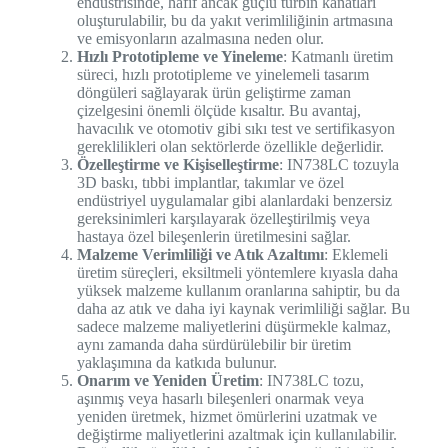
endüstrisinde, hafif ancak güçlü türbin kanatları
oluşturulabilir, bu da yakıt verimliliğinin artmasına
ve emisyonların azalmasına neden olur.
Hızlı Prototipleme ve Yineleme
: Katmanlı üretim
süreci, hızlı prototipleme ve yinelemeli tasarım
döngüleri sağlayarak ürün geliştirme zaman
çizelgesini önemli ölçüde kısaltır. Bu avantaj,
havacılık ve otomotiv gibi sıkı test ve sertifikasyon
gereklilikleri olan sektörlerde özellikle değerlidir.
Özelleştirme ve Kişiselleştirme
: IN738LC tozuyla
3D baskı, tıbbi implantlar, takımlar ve özel
endüstriyel uygulamalar gibi alanlardaki benzersiz
gereksinimleri karşılayarak özelleştirilmiş veya
hastaya özel bileşenlerin üretilmesini sağlar.
Malzeme Verimliliği ve Atık Azaltımı
: Eklemeli
üretim süreçleri, eksiltmeli yöntemlere kıyasla daha
yüksek malzeme kullanım oranlarına sahiptir, bu da
daha az atık ve daha iyi kaynak verimliliği sağlar. Bu
sadece malzeme maliyetlerini düşürmekle kalmaz,
aynı zamanda daha sürdürülebilir bir üretim
yaklaşımına da katkıda bulunur.
Onarım ve Yeniden Üretim
: IN738LC tozu,
aşınmış veya hasarlı bileşenleri onarmak veya
yeniden üretmek, hizmet ömürlerini uzatmak ve
değiştirme maliyetlerini azaltmak için kullanılabilir.