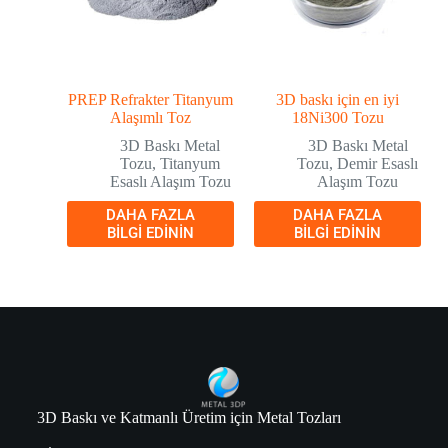
PREP Refrakter Titanyum
3D baskı için en iyi
Alaşımlı Toz
18Ni300 Tozu
3D Baskı Metal
3D Baskı Metal
Tozu
,
Titanyum
Tozu
,
Demir Esaslı
Esaslı Alaşım Tozu
Alaşım Tozu
DAHA FAZLA
DAHA FAZLA
BILGI EDININ
BILGI EDININ
3D Baskı ve Katmanlı Üretim için Metal Tozları