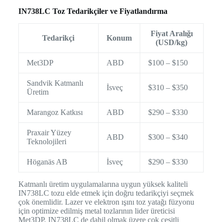
IN738LC Toz Tedarikçiler ve Fiyatlandırma
Fiyat Aralığı
Tedarikçi
Konum
(USD/kg)
Met3DP
ABD
$100 – $150
Sandvik Katmanlı
İsveç
$310 – $350
Üretim
Marangoz Katkısı
ABD
$290 – $330
Praxair Yüzey
ABD
$300 – $340
Teknolojileri
Höganäs AB
İsveç
$290 – $330
Katmanlı üretim uygulamalarına uygun yüksek kaliteli
IN738LC tozu elde etmek için doğru tedarikçiyi seçmek
çok önemlidir. Lazer ve elektron ışını toz yatağı füzyonu
için optimize edilmiş metal tozlarının lider üreticisi
Met3DP, IN738LC de dahil olmak üzere çok çeşitli