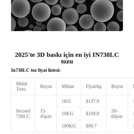
2025'te 3D baskı için en iyi IN738LC
tozu
In738LC toz fiyat listesi:
Metal
Boyut
Miktar
Fiyat/kg
Boyut
Tozu
1KG
$137.9
Inconel
15-
20-
10KG
$109.8
738LC
45μm
60μm
100KG
$99.7