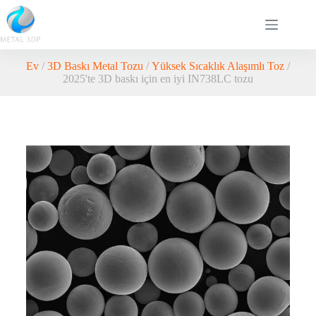
Ev
/
3D Baskı Metal Tozu
/
Yüksek Sıcaklık Alaşımlı Toz
/
2025'te 3D baskı için en iyi IN738LC tozu