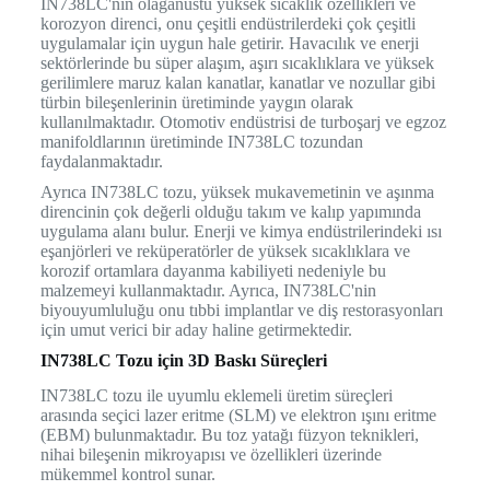
IN738LC'nin olağanüstü yüksek sıcaklık özellikleri ve
korozyon direnci, onu çeşitli endüstrilerdeki çok çeşitli
uygulamalar için uygun hale getirir. Havacılık ve enerji
sektörlerinde bu süper alaşım, aşırı sıcaklıklara ve yüksek
gerilimlere maruz kalan kanatlar, kanatlar ve nozullar gibi
türbin bileşenlerinin üretiminde yaygın olarak
kullanılmaktadır. Otomotiv endüstrisi de turboşarj ve egzoz
manifoldlarının üretiminde IN738LC tozundan
faydalanmaktadır.
Ayrıca IN738LC tozu, yüksek mukavemetinin ve aşınma
direncinin çok değerli olduğu takım ve kalıp yapımında
uygulama alanı bulur. Enerji ve kimya endüstrilerindeki ısı
eşanjörleri ve reküperatörler de yüksek sıcaklıklara ve
korozif ortamlara dayanma kabiliyeti nedeniyle bu
malzemeyi kullanmaktadır. Ayrıca, IN738LC'nin
biyouyumluluğu onu tıbbi implantlar ve diş restorasyonları
için umut verici bir aday haline getirmektedir.
IN738LC Tozu için 3D Baskı Süreçleri
IN738LC tozu ile uyumlu eklemeli üretim süreçleri
arasında seçici lazer eritme (SLM) ve elektron ışını eritme
(EBM) bulunmaktadır. Bu toz yatağı füzyon teknikleri,
nihai bileşenin mikroyapısı ve özellikleri üzerinde
mükemmel kontrol sunar.