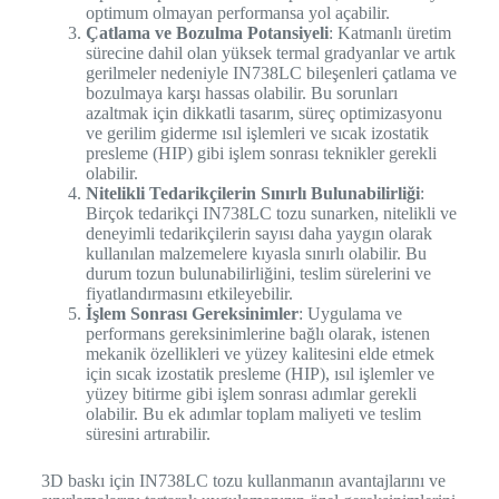
optimum olmayan performansa yol açabilir.
Çatlama ve Bozulma Potansiyeli
: Katmanlı üretim
sürecine dahil olan yüksek termal gradyanlar ve artık
gerilmeler nedeniyle IN738LC bileşenleri çatlama ve
bozulmaya karşı hassas olabilir. Bu sorunları
azaltmak için dikkatli tasarım, süreç optimizasyonu
ve gerilim giderme ısıl işlemleri ve sıcak izostatik
presleme (HIP) gibi işlem sonrası teknikler gerekli
olabilir.
Nitelikli Tedarikçilerin Sınırlı Bulunabilirliği
:
Birçok tedarikçi IN738LC tozu sunarken, nitelikli ve
deneyimli tedarikçilerin sayısı daha yaygın olarak
kullanılan malzemelere kıyasla sınırlı olabilir. Bu
durum tozun bulunabilirliğini, teslim sürelerini ve
fiyatlandırmasını etkileyebilir.
İşlem Sonrası Gereksinimler
: Uygulama ve
performans gereksinimlerine bağlı olarak, istenen
mekanik özellikleri ve yüzey kalitesini elde etmek
için sıcak izostatik presleme (HIP), ısıl işlemler ve
yüzey bitirme gibi işlem sonrası adımlar gerekli
olabilir. Bu ek adımlar toplam maliyeti ve teslim
süresini artırabilir.
3D baskı için IN738LC tozu kullanmanın avantajlarını ve