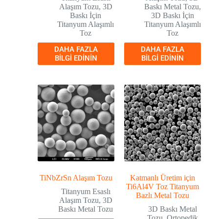
Alaşım Tozu
,
3D
Baskı Metal Tozu
,
Baskı İçin
3D Baskı İçin
Titanyum Alaşımlı
Titanyum Alaşımlı
Toz
Toz
DAHA FAZLA
DAHA FAZLA
BILGI EDININ
BILGI EDININ
TiNbZrSn Alaşım Tozu
Katmanlı Üretim için
Ti6Al4V Toz Titanyum
Titanyum Esaslı
Bazlı Metal Tozu
Alaşım Tozu
,
3D
Baskı Metal Tozu
3D Baskı Metal
Tozu
,
Ortopedik