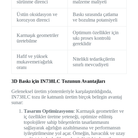
sürünme direnci
malzeme maliyeti
Üstün oksidasyon ve
Baskı sırasında çatlama
korozyon direnci
ve bozulma potansiyeli
Optimum özellikler için
Karmaşık geometriler
sıkı proses kontrolü
üretebilme
gereklidir
Hafif ve yüksek
Nitelikli tedarikçilerin
mukavemet/ağırlık
sınırlı mevcudiyeti
oranı
3D Baskı için IN738LC Tozunun Avantajları
Geleneksel üretim yöntemleriyle karşılaştırıldığında,
IN738LC tozu ile katmanlı üretim birçok belirgin avantaj
sunar:
Tasarım Optimizasyonu
: Karmaşık geometriler ve
iç özellikler üretme yeteneği, optimize edilmiş
topolojilere sahip bileşenlerin tasarlanmasını
sağlayarak ağırlığın azaltılmasına ve performansın
iyileştirilmesine yol açar. Örneğin, havacılık ve uzay