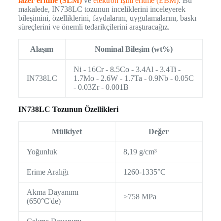
lazer eritme (SLM)
ve
elektron ışını eritme (EBM)
. Bu
makalede, IN738LC tozunun inceliklerini inceleyerek
bileşimini, özelliklerini, faydalarını, uygulamalarını, baskı
süreçlerini ve önemli tedarikçilerini araştıracağız.
Alaşım
Nominal Bileşim (wt%)
Ni - 16Cr - 8.5Co - 3.4Al - 3.4Ti -
IN738LC
1.7Mo - 2.6W - 1.7Ta - 0.9Nb - 0.05C
- 0.03Zr - 0.001B
IN738LC Tozunun Özellikleri
Mülkiyet
Değer
Yoğunluk
8,19 g/cm³
Erime Aralığı
1260-1335°C
Akma Dayanımı
>758 MPa
(650°C'de)