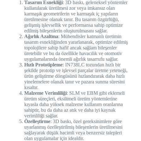
Tasarım Esnekliği
: 3D baskı, geleneksel yöntemler
kullanılarak üretilmesi zor veya imkansız olan
karmaşık geometrilerin ve karmaşık iç yapıların
üretilmesine olanak tanır. Bu tasarım özgürlüğü,
gelişmiş işlevsellik ve performansa sahip optimize
edilmiş bileşenlerin oluşturulmasını sağlar.
Ağırlık Azaltma
: Mühendisler katmanlı üretimin
tasarım esnekliğinden yararlanarak, optimize edilmiş
topolojilere sahip hafif ancak sağlam bileşenler
üretebilir ve bu da özellikle havacılık ve otomotiv
uygulamalarında önemli ağırlık tasarrufu sağlar.
Hızlı Prototipleme
: IN738LC tozundan hızlı bir
şekilde prototip ve işlevsel parçalar üretme yeteneği,
ürün geliştirme döngüsünü hızlandırarak daha hızlı
yinelemelere olanak tanır ve pazara sunma süresini
kısaltır.
Malzeme Verimliliği
: SLM ve EBM gibi eklemeli
üretim süreçleri, eksiltmeli üretim yöntemlerine
kıyasla daha yüksek malzeme kullanım oranlarına
sahiptir, bu da daha az atık ve daha iyi kaynak
verimliliği sağlar.
Özelleştirme
: 3D baskı, özel gereksinimlere göre
uyarlanmış özelleştirilmiş bileşenlerin üretilmesini
sağlayarak düşük hacimli veya benzersiz talepleri
olan uygulamalar için idealdir.