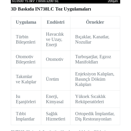
3D Baskıda IN738LC Toz Uygulamaları
Uygulama
Endüstri
Örnekler
Havacılık
Türbin
Bıçaklar, Kanatlar,
ve Uzay,
Bileşenleri
Nozullar
Enerji
Otomotiv
Turboşarjlar, Egzoz
Otomotiv
Bileşenleri
Manifoldları
Enjeksiyon Kalıpları,
Takımlar
Üretim
Basınçlı Döküm
ve Kalıplar
Kalıpları
Isı
Enerji,
Yüksek Sıcaklık
Eşanjörleri
Kimyasal
Reküperatörleri
Tıbbi
Sağlık
Ortopedik İmplantlar,
İmplantlar
Hizmetleri
Diş Restorasyonları