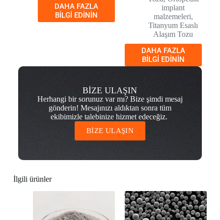
DAHA FAZLA
implant
BILGI EDININ
malzemeleri
,
Titanyum Esaslı
Alaşım Tozu
DAHA FAZLA
BILGI EDININ
BİZE ULAŞIN
Herhangi bir sorunuz var mı? Bize şimdi mesaj
gönderin! Mesajınızı aldıktan sonra tüm
ekibimizle talebinize hizmet edeceğiz.
BİZE ULAŞIN
İlgili ürünler