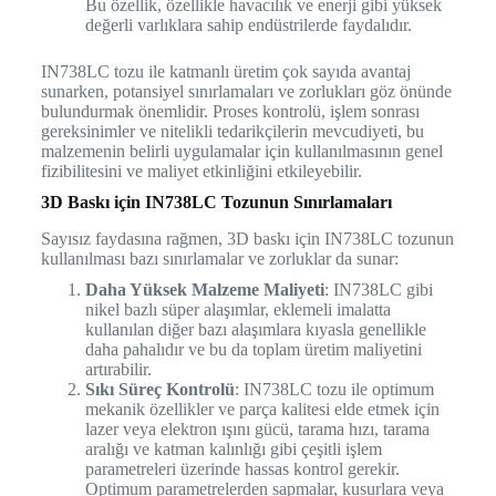
Bu özellik, özellikle havacılık ve enerji gibi yüksek
değerli varlıklara sahip endüstrilerde faydalıdır.
IN738LC tozu ile katmanlı üretim çok sayıda avantaj
sunarken, potansiyel sınırlamaları ve zorlukları göz önünde
bulundurmak önemlidir. Proses kontrolü, işlem sonrası
gereksinimler ve nitelikli tedarikçilerin mevcudiyeti, bu
malzemenin belirli uygulamalar için kullanılmasının genel
fizibilitesini ve maliyet etkinliğini etkileyebilir.
3D Baskı için IN738LC Tozunun Sınırlamaları
Sayısız faydasına rağmen, 3D baskı için IN738LC tozunun
kullanılması bazı sınırlamalar ve zorluklar da sunar:
Daha Yüksek Malzeme Maliyeti
: IN738LC gibi
nikel bazlı süper alaşımlar, eklemeli imalatta
kullanılan diğer bazı alaşımlara kıyasla genellikle
daha pahalıdır ve bu da toplam üretim maliyetini
artırabilir.
Sıkı Süreç Kontrolü
: IN738LC tozu ile optimum
mekanik özellikler ve parça kalitesi elde etmek için
lazer veya elektron ışını gücü, tarama hızı, tarama
aralığı ve katman kalınlığı gibi çeşitli işlem
parametreleri üzerinde hassas kontrol gerekir.
Optimum parametrelerden sapmalar, kusurlara veya