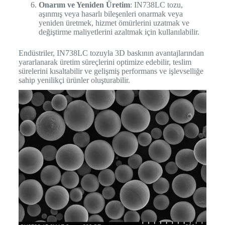
Onarım ve Yeniden Üretim
: IN738LC tozu,
aşınmış veya hasarlı bileşenleri onarmak veya
yeniden üretmek, hizmet ömürlerini uzatmak ve
değiştirme maliyetlerini azaltmak için kullanılabilir.
Endüstriler, IN738LC tozuyla 3D baskının avantajlarından
yararlanarak üretim süreçlerini optimize edebilir, teslim
sürelerini kısaltabilir ve gelişmiş performans ve işlevselliğe
sahip yenilikçi ürünler oluşturabilir.