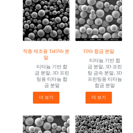
적층 제조용 Ti45Nb 분
TiNb 합금 분말
말
티타늄 기반 합
티타늄 기반 합
금 분말
,
3D 프린
금 분말
,
3D 프린
팅 금속 분말
,
3D
팅용 티타늄 합
프린팅용 티타늄
금 분말
합금 분말
더 보기
더 보기