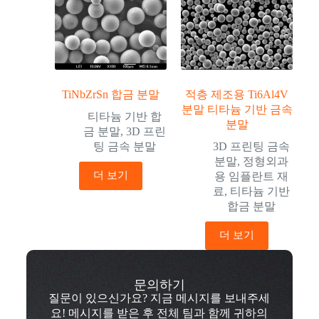
TiNbZrSn 합금 분말
적층 제조용 Ti6Al4V
분말 티타늄 기반 금속
티타늄 기반 합
분말
금 분말
,
3D 프린
팅 금속 분말
3D 프린팅 금속
분말
,
정형외과
더 보기
용 임플란트 재
료
,
티타늄 기반
합금 분말
더 보기
문의하기
질문이 있으신가요? 지금 메시지를 보내주세
요! 메시지를 받은 후 전체 팀과 함께 귀하의