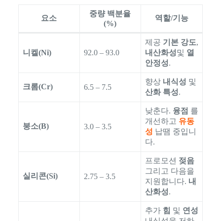
중량 백분율
요소
역할/기능
(%)
제공
기본 강도
,
니켈(Ni)
92.0 – 93.0
내산화성
및
열
안정성
.
향상
내식성
및
크롬(Cr)
6.5 – 7.5
산화 특성
.
낮춘다.
융점
를
개선하고
유동
붕소(B)
3.0 – 3.5
성
납땜 중입니
다.
프로모션
젖음
그리고 다음을
실리콘(Si)
2.75 – 3.5
지원합니다.
내
산화성
.
추가
힘
및
연성
내식성을 저하