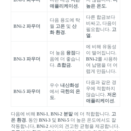
애플리케이션
.
높은 온도
.
다른 합금보다
다음 용도에 탁
비싸고, 다음이
BNi-2 파우더
월
고온
및
산
필요합니다.
고
화 환경
.
열
.
에 비해 유동성
더 높음
융점
다
이 떨어집니다.
BNi-3 파우더
음에 더 좋습니
BNi-2
를 사용하
다.
초합금
.
여 납땜을 더 어
렵게 만듭니다.
다음과 같은 경
우수
내산화성
우에 적합하지
BNi-5 파우더
에서
극한의 온
않습니다.
저온
도
.
애플리케이션
.
다음에 비해
BNi-1
,
BNi-2 분말
에 더 적합합니다.
고
온 환경
. 동안
BNi-3
및
BNi-5
더 높은 온도에서도 잘
작동합니다,
BNi-2
사이의 견고한 균형을 제공합니다.