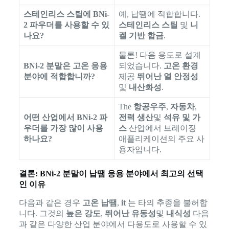
스테인리스 스틸에 BNi-
예, 납땜에 적합합니다.
2 파우더를 사용할 수 있
스테인리스 스틸
및
니
나요?
켈 기반 합금
.
물론! 다음 용도로 설계
BNi-2 분말은 고온 응용
되었습니다.
고온 환경
분야에 적합합니까?
제공
뛰어난 열 안정성
및
내산화성
.
The
항공우주
,
자동차
,
어떤 산업에서 BNi-2 파
전력 생산
및
석유 및 가
우더를 가장 많이 사용
스
산업에서 브레이징
하나요?
애플리케이션의 주요 사
용자입니다.
결론: BNi-2 분말이 납땜 응용 분야에서 최고의 선택
인 이유
다음과 같은 경우
고온 납땜
,
it
는 타의 추종을 불허합
니다. 그것의
높은 강도
,
뛰어난 유동성
및
내식성
다음
과 같은 다양한 산업 분야에서 다용도로 사용할 수 있