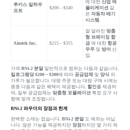
에 대한
산업 애
루카스 밀하우
$200 – $340
플리케이션
같
프트
은
자동차 배기
시스템
.
잘 알려진
맞춤
형 브레이징 합
Aimtek Inc.
$215 – $355
금
에 대한
항공
우주
및
방어
산
업.
가격
BNi-2 분말
일반적으로 범위는 다음과 같습니다.
킬로그램당 $200 ~ $380
에 따라
공급업체
및
양식
의
가루가 필요합니다. 대량 주문 또는 대량 구매 시에는
종종 다음과 같은 혜택이 제공됩니다.
할인
를 제공하
며, 일부 공급업체는
맞춤형 포뮬레이션
특정 요구 사
항에 맞게 조정됩니다.
BNi-2 파우더의 장점과 한계
완벽한 소재는 없습니다.
BNi-2 분말
도 예외는 아닙
니다. 많은 기능을 제공하지만
장점
하지만 몇 가지 제