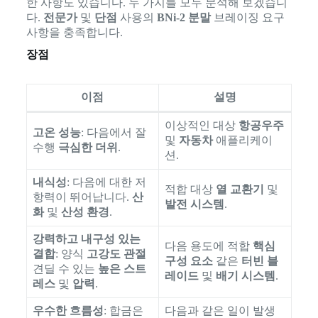
한 사항도 있습니다. 두 가지를 모두 분석해 보겠습니
다.
전문가
및
단점
사용의
BNi-2 분말
브레이징 요구
사항을 충족합니다.
장점
이점
설명
이상적인 대상
항공우주
고온 성능
: 다음에서 잘
및
자동차
애플리케이
수행
극심한 더위
.
션.
내식성
: 다음에 대한 저
적합 대상
열 교환기
및
항력이 뛰어납니다.
산
발전 시스템
.
화
및
산성 환경
.
강력하고 내구성 있는
다음 용도에 적합
핵심
결합
: 양식
고강도 관절
구성 요소
같은
터빈 블
견딜 수 있는
높은 스트
레이드
및
배기 시스템
.
레스
및
압력
.
우수한 흐름성
: 합금은
다음과 같은 일이 발생