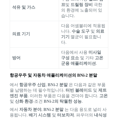
프
및
드릴링 장비
극한
석유 및 가스
의 환경에 노출되어 있
습니다.
다음 어셈블리에 적용됩
니다.
수술 도구
및
의료
의료 기기
기기
멸균이 필요합니
다.
다음에서 사용
미사일
방어
구성 요소
및 기타
고온
군용 애플리케이션
.
항공우주 및 자동차 애플리케이션의 BNi-2 분말
에서
항공우주 산업
,
BNi-2 분말
은 다음과 같은 부품
을 납땜하는 데 필수적입니다.
터빈 블레이드
및
제트
엔진 부품
. 이러한 부품은 다음을 견뎌야 합니다.
고온
및
산화 환경
-조건
BNi-2의 탁월한 성능
.
에서
자동차 분야
,
BNi-2 분말
는 다음 용도로 널리 사
용됩니다.
배기 시스템
및
터보차저
. 파우더의
내식성