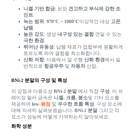
니켈 기반 합금
: 보장
견고하고 부식에 강한 조
인트
.
녹는 범위
:
970°C ~ 1000°C
이상적인 대상
고온
납땜
.
높은 강도
: 생성
내구성 있는 결합
견딜 수 있는
극한 환경
.
뛰어난 유동성
: 납땜 재료가 접합부에 원활하게
흐르도록 하여 결함을 최소화합니다.
산화 저항
: 다음에서 잘 수행
산화 환경
에서 일
반적으로
항공우주
및
자동차
산업.
BNi-2 분말의 구성 및 특성
의 강점과 다용도성
BNi-2 분말
에서 직접
구성
. 이 브
레이징 필러 금속은
니켈
,
크롬
,
붕소
및 기타 요소를
제공하여
low-
융점
및
우수한 흐름 특성
. 구성 요소에
대해 자세히 살펴보겠습니다.
BNi-2 분말
그리고 각
요소가 성능에 어떻게 기여하는지 알아보세요.
화학 성분