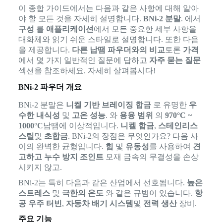
이 종합 가이드에서는 다음과 같은 사항에 대해 알아
야 할 모든 것을 자세히 설명합니다.
BNi-2 분말
. 에서
구성
를
애플리케이션
에서 모든 중요한 세부 사항을
대화체와 읽기 쉬운 스타일로 설명합니다. 또한 다음
을 제공합니다.
다른 납땜 파우더와의 비교
토론
가격
에서 몇 가지 일반적인 질문에 답하고
자주 묻는 질문
섹션을 참조하세요. 자세히 살펴봅시다!
BNi-2 파우더 개요
BNi-2 분말은
니켈 기반 브레이징 합금
로 유명한
우
수한 내식성
및
고온 성능
. 와
용융 범위
의
970°C ~
1000°C
납땜에 이상적입니다.
니켈 합금
,
스테인리스
스틸
및
초합금
. BNi-2의 장점은 무엇인가요? 다음 사
이의 완벽한 균형입니다.
힘
및
유동성
를 사용하여
견
고하고 누수 방지 조인트
모재 금속의 무결성을 손상
시키지 않고.
BNi-2는 특히 다음과 같은 산업에서 선호됩니다.
높은
스트레스
및
극한의 온도
와 같은 규범이 있습니다.
항
공 우주 터빈
,
자동차 배기 시스템
및
전력 생산
장비.
주요 기능