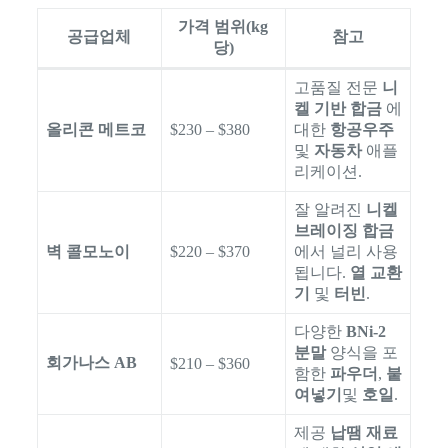
가격 범위(kg
공급업체
참고
당)
고품질 전문
니
켈 기반 합금
에
올리콘 메트코
$230 – $380
대한
항공우주
및
자동차
애플
리케이션.
잘 알려진
니켈
브레이징 합금
벽 콜모노이
$220 – $370
에서 널리 사용
됩니다.
열 교환
기
및
터빈
.
다양한
BNi-2
분말
양식을 포
회가나스 AB
$210 – $360
함한
파우더
,
붙
여넣기
및
호일
.
제공
납땜 재료