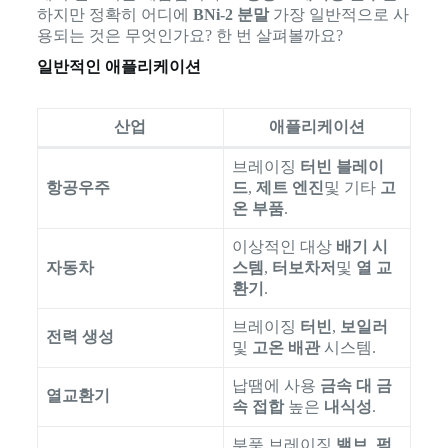
하지만 정확히 어디에
BNi-2 분말
가장 일반적으로 사
용되는 것은 무엇인가요? 한 번 살펴볼까요?
일반적인 애플리케이션
산업
애플리케이션
브레이징
터빈 블레이
항공우주
드
,
제트 엔진
및 기타
고
온 부품
.
이상적인 대상
배기 시
자동차
스템
,
터보차저
및
열 교
환기
.
브레이징
터빈
,
보일러
전력 생성
및
고온 배관
시스템.
납땜에 사용
금속 대 금
열교환기
속 접합
높은
내식성
.
부품 브레이징
밸브
,
펌