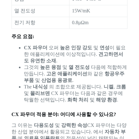
열 전도성
15W/mK
전기 저항
0.8µΩm
주요 요점:
CX 파우더
오퍼
높은 인장 강도
및
연성
이 필요
한 애플리케이션에 이상적입니다.
견고하면서
도 유연한 소재
.
그것의
높은 융점
및
열 전도성
다음에 적합하게
만듭니다.
고온 애플리케이션
와 같은
항공우주
부품
및
산업용 용광로
.
The
내식성
의 조합으로 제공됩니다.
니켈
,
크롬
및
몰리브덴
CX 파우더는 다음과 같은 경우에
탁월한 선택입니다.
화학 처리
및
해양 환경
.
CX 파우더 적용 분야: 어디에 사용할 수 있나요?
그 이유는
다용도성
및
강력한 속성
CX 파우더는 다양
한 산업 분야에서 활용되고 있습니다. 에서
자동차 부
품
에
의료용 임플란트
의 적응성이 널리 채택되는 이