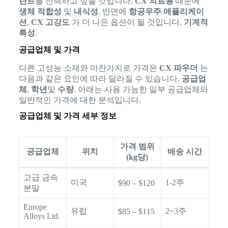
란트
를 선택하고 싶을 것입니다.
CX 의료용
때문에
생체 적합성
및
내식성
. 반면에
항공우주 애플리케이
션
,
CX 고강도
가 더 나은 옵션이 될 것입니다.
기계적
특성
.
공급업체 및 가격
다른 고성능 소재와 마찬가지로 가격은
CX 파우더
는
다음과 같은 요인에 따라 달라질 수 있습니다.
공급업
체
,
학년
및
수량
. 아래는 사용 가능한 일부 공급업체와
일반적인 가격에 대한 분석입니다.
공급업체 및 가격 세부 정보
가격 범위
공급업체
위치
배송 시간
(kg당)
고급 금속
미국
1-2주
$90 – $120
분말
Europe
유럽
2~3주
$85 – $115
Alloys Ltd.