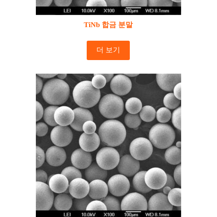
TiNb 합금 분말
더 보기