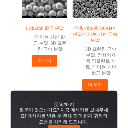
TiNbZrSn 합금 분말
적층 제조용 Ti6Al4V
분말 티타늄 기반 금속
티타늄 기반 합
분말
금 분말
,
3D 프린
팅 금속 분말
3D 프린팅 금속
분말
,
정형외과
더 보기
용 임플란트 재
료
,
티타늄 기반
합금 분말
더 보기
문의하기
질문이 있으신가요? 지금 메시지를 보내주세
요! 메시지를 받은 후 전체 팀과 함께 귀하의
요청을 처리해 드립니다.