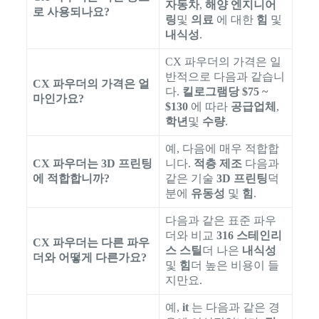
자동차
,
해양 엔지니어
로 사용되나요?
링
및
의료
에 대한
힘
및
내식성
.
CX 파우더의 가격은 일
반적으로 다음과 같습니
CX 파우더의 가격은 얼
다.
킬로그램당 $75 ~
마인가요?
$130
에 따라
공급업체
,
학년
및
수량
.
예, 다음에 매우 적합합
CX 파우더는 3D 프린팅
니다.
적층 제조
다음과
에 적합합니까?
같은 기술
3D 프린팅
덕
분에
유동성
및
힘
.
다음과 같은 표준 파우
더와 비교
316 스테인리
CX 파우더는 다른 파우
스 스틸
더 나은
내식성
더와 어떻게 다른가요?
및
힘
더 높은 비용이 들
지만요.
예,
it
는 다음과 같은 경