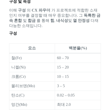
구성 및 속성
이해
구성
의
CX 파우더
가 프로젝트에 적합한 소재
인지 여부를 결정할 때 매우 중요합니다. 그
독특한 금
속 혼합
및
합금
를 통해
힘
,
내식성
및
열 안정성
다재
다능한 소재입니다.
구성
요소
백분율(%)
철(Fe)
60 – 70
니켈(Ni)
15 – 20
크롬(Cr)
10 – 15
몰리브덴(Mo)
3 – 5
탄소(C)
0.02 – 0.05
망간(Mn)
최대 2.0