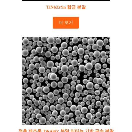
TiNbZrSn 합금 분말
더 보기
적층 제조용 Ti6Al4V 분말 티타늄 기반 금속 분말