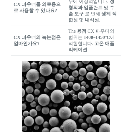
우에 이상적입니다.
정
CX 파우더를 의료용으
형외과 임플란트
및
수
로 사용할 수 있나요?
술 도구
로 인해
생체 적
합성
및
내식성
.
The
융점
CX 파우더의
CX 파우더의 녹는점은
범위는
1400~1450°C
에
얼마인가요?
적합합니다.
고온 애플
리케이션
.