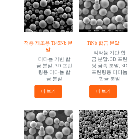
적층 제조용 Ti45Nb 분
TiNb 합금 분말
말
티타늄 기반 합
티타늄 기반 합
금 분말
,
3D 프린
금 분말
,
3D 프린
팅 금속 분말
,
3D
팅용 티타늄 합
프린팅용 티타늄
금 분말
합금 분말
더 보기
더 보기