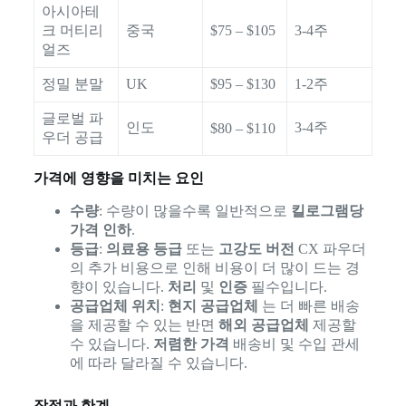
아시아테
크 머티리
중국
$75 – $105
3-4주
얼즈
정밀 분말
UK
$95 – $130
1-2주
글로벌 파
인도
3-4주
$80 – $110
우더 공급
가격에 영향을 미치는 요인
수량
: 수량이 많을수록 일반적으로
킬로그램당
가격 인하
.
등급
:
의료용 등급
또는
고강도 버전
CX 파우더
의 추가 비용으로 인해 비용이 더 많이 드는 경
향이 있습니다.
처리
및
인증
필수입니다.
공급업체 위치
:
현지 공급업체
는 더 빠른 배송
을 제공할 수 있는 반면
해외 공급업체
제공할
수 있습니다.
저렴한 가격
배송비 및 수입 관세
에 따라 달라질 수 있습니다.
장점과 한계