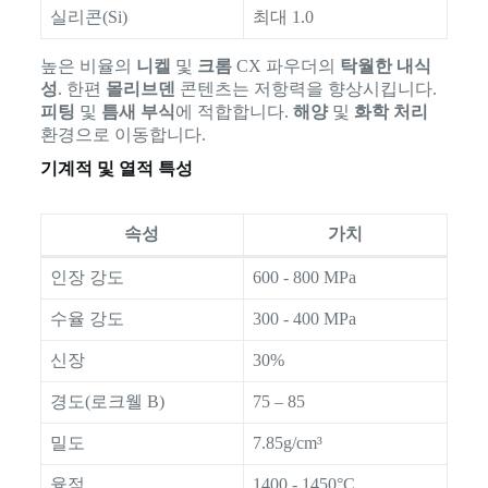
실리콘(Si)
최대 1.0
높은 비율의
니켈
및
크롬
CX 파우더의
탁월한 내식
성
. 한편
몰리브덴
콘텐츠는 저항력을 향상시킵니다.
피팅
및
틈새 부식
에 적합합니다.
해양
및
화학 처리
환경으로 이동합니다.
기계적 및 열적 특성
속성
가치
인장 강도
600 - 800 MPa
수율 강도
300 - 400 MPa
신장
30%
경도(로크웰 B)
75 – 85
밀도
7.85g/cm³
융점
1400 - 1450°C