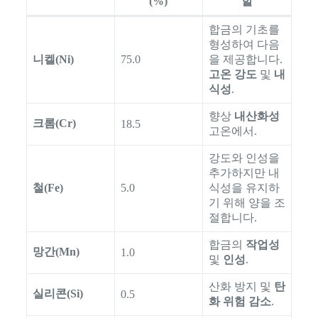
(%)
할
합금의 기초를
형성하여 다음
니켈(Ni)
75.0
을 제공합니다.
고온 강도
및
내
식성
.
향상
내산화성
크롬(Cr)
18.5
고온에서.
강도와 인성을
추가하지만 내
철(Fe)
5.0
식성을 유지하
기 위해 양을 조
절합니다.
합금의
작업성
망간(Mn)
1.0
및
인성
.
산화 방지 및
탄
실리콘(Si)
0.5
화 위험 감소
.