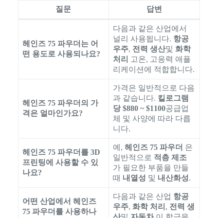
질문
답변
다음과 같은 산업에서
널리 사용됩니다.
항공
헤인즈 75 파우더는 어
우주
,
전력 생산
및
화학
떤 용도로 사용되나요?
처리
고온, 고응력 애플
리케이션에 적합합니다.
가격은 일반적으로 다음
과 같습니다.
킬로그램
헤인즈 75 파우더의 가
당 $880 ~ $1100
공급업
격은 얼마인가요?
체 및 사양에 따라 다릅
니다.
예,
헤인즈 75 파우더
은
헤인즈 75 파우더를 3D
일반적으로
적층 제조
프린팅에 사용할 수 있
가 필요한 부품을 만들
나요?
때
내열성
및
내산화성
.
다음과 같은 산업
항공
어떤 산업에서 헤인즈
우주
,
화학 처리
,
전력 생
75 파우더를 사용하나
산
및
자동차
이 합금을