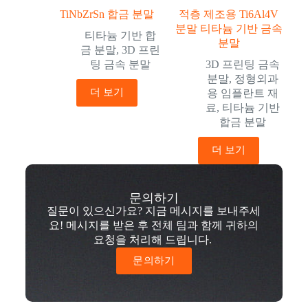
TiNbZrSn 합금 분말
적층 제조용 Ti6Al4V
분말 티타늄 기반 금속
티타늄 기반 합
분말
금 분말
,
3D 프린
팅 금속 분말
3D 프린팅 금속
분말
,
정형외과
더 보기
용 임플란트 재
료
,
티타늄 기반
합금 분말
더 보기
문의하기
질문이 있으신가요? 지금 메시지를 보내주세
요! 메시지를 받은 후 전체 팀과 함께 귀하의
요청을 처리해 드립니다.
문의하기