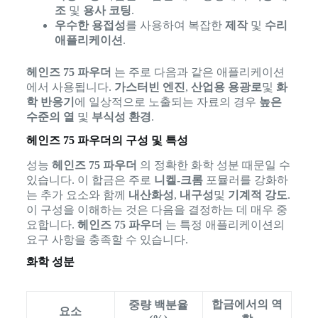
조
및
용사 코팅
.
우수한 용접성
를 사용하여 복잡한
제작
및
수리
애플리케이션
.
헤인즈 75 파우더
는 주로 다음과 같은 애플리케이션
에서 사용됩니다.
가스터빈 엔진
,
산업용 용광로
및
화
학 반응기
에 일상적으로 노출되는 자료의 경우
높은
수준의 열
및
부식성 환경
.
헤인즈 75 파우더의 구성 및 특성
성능
헤인즈 75 파우더
의 정확한 화학 성분 때문일 수
있습니다. 이 합금은 주로
니켈-크롬
포뮬러를 강화하
는 추가 요소와 함께
내산화성
,
내구성
및
기계적 강도
.
이 구성을 이해하는 것은 다음을 결정하는 데 매우 중
요합니다.
헤인즈 75 파우더
는 특정 애플리케이션의
요구 사항을 충족할 수 있습니다.
화학 성분
합금에서의 역
중량 백분율
요소