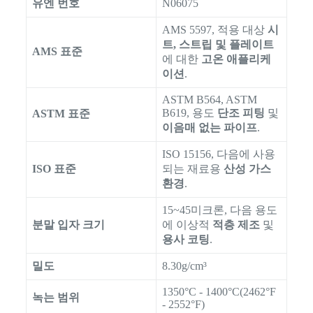
유엔 번호
N06075
AMS 5597, 적용 대상
시
트, 스트립 및 플레이트
AMS 표준
에 대한
고온 애플리케
이션
.
ASTM B564, ASTM
B619, 용도
단조 피팅
및
ASTM 표준
이음매 없는 파이프
.
ISO 15156, 다음에 사용
ISO 표준
되는 재료용
산성 가스
환경
.
15~45미크론, 다음 용도
분말 입자 크기
에 이상적
적층 제조
및
용사 코팅
.
밀도
8.30g/cm³
1350°C - 1400°C(2462°F
녹는 범위
- 2552°F)