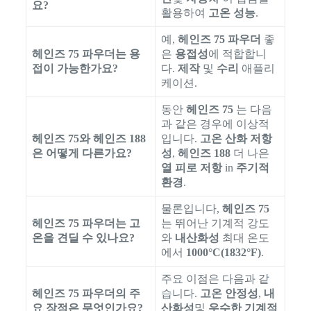
요?
활용하여
고온 성능
.
예,
헤인즈 75 파우더
좋
헤인즈 75 파우더는 용
은
용접성
에 적합합니
접이 가능한가요?
다.
제작
및
수리
애플리
케이션.
동안
헤인즈 75
는 다음
과 같은 경우에 이상적
헤인즈 75와 헤인즈 188
입니다.
고온 산화 저항
은 어떻게 다른가요?
성
,
헤인즈 188
더 나은
열 피로 저항
in
주기적
환경
.
물론입니다,
헤인즈 75
헤인즈 75 파우더는 고
는 뛰어난 기계적 강도
온을 견딜 수 있나요?
와
내산화성
최대 온도
에서
1000°C(1832°F)
.
주요 이점은 다음과 같
헤인즈 75 파우더의 주
습니다.
고온 안정성
,
내
요 장점은 무엇인가요?
산화성
및
우수한 기계적