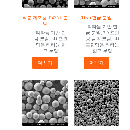
적층 제조용 Ti45Nb 분
TiNb 합금 분말
말
티타늄 기반 합
티타늄 기반 합
금 분말
,
3D 프린
금 분말
,
3D 프린
팅 금속 분말
,
3D
팅용 티타늄 합
프린팅용 티타늄
금 분말
합금 분말
더 보기
더 보기