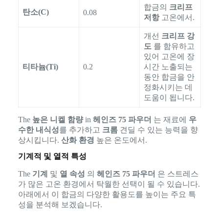
합금의
크리프
탄소(C)
0.08
저항
고온에서.
개선
크리프 강
도
를 함유하고
있어 고온에 장
티타늄(Ti)
0.2
시간 노출되는
동안 합금을 안
정화시키는 데
도움이 됩니다.
The
높은 니켈 함량
in
헤인즈 75 파우더
는 재료에
우
수한 내식성
를 추가하고
크롬
견딜 수 있는 능력을 향
상시킵니다.
산화 환경
높은 온도에서.
기계적 및 열적 특성
The
기계
및
열 속성
의
헤인즈 75 파우더
은 스트레스
가 많은 고온 환경에서 탁월한 선택이 될 수 있습니다.
아래에서 이 합금의 다양한 활용도를 높이는 주요 특
성을 분석해 보겠습니다.