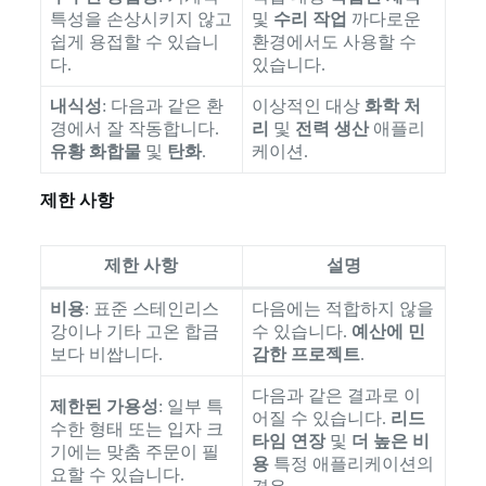
특성을 손상시키지 않고
및
수리 작업
까다로운
쉽게 용접할 수 있습니
환경에서도 사용할 수
다.
있습니다.
내식성
: 다음과 같은 환
이상적인 대상
화학 처
경에서 잘 작동합니다.
리
및
전력 생산
애플리
유황 화합물
및
탄화
.
케이션.
제한 사항
제한 사항
설명
비용
: 표준 스테인리스
다음에는 적합하지 않을
강이나 기타 고온 합금
수 있습니다.
예산에 민
보다 비쌉니다.
감한 프로젝트
.
다음과 같은 결과로 이
제한된 가용성
: 일부 특
어질 수 있습니다.
리드
수한 형태 또는 입자 크
타임 연장
및
더 높은 비
기에는 맞춤 주문이 필
용
특정 애플리케이션의
요할 수 있습니다.