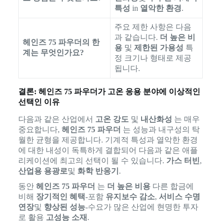
특성
in
열악한 환경
.
주요 제한 사항은 다음
과 같습니다.
더 높은 비
헤인즈 75 파우더의 한
용
및
제한된 가용성
특
계는 무엇인가요?
정 크기나 형태로 제공
됩니다.
결론: 헤인즈 75 파우더가 고온 응용 분야에 이상적인
선택인 이유
다음과 같은 산업에서
고온 강도
및
내산화성
는 매우
중요합니다,
헤인즈 75 파우더
는 성능과 내구성의 탁
월한 균형을 제공합니다. 기계적 특성과 열악한 환경
에 대한 내성이 독특하게 결합되어 다음과 같은 애플
리케이션에 최고의 선택이 될 수 있습니다.
가스 터빈
,
산업용 용광로
및
화학 반응기
.
동안
헤인즈 75 파우더
는
더 높은 비용
다른 합금에
비해
장기적인 혜택
-포함
유지보수 감소
,
서비스 수명
연장
및
향상된 성능
-수요가 많은 산업에 현명한 투자
로 활용
고성능 소재
.