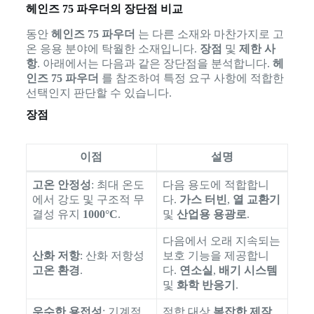
헤인즈 75 파우더의 장단점 비교
동안
헤인즈 75 파우더
는 다른 소재와 마찬가지로 고
온 응용 분야에 탁월한 소재입니다.
장점
및
제한 사
항
. 아래에서는 다음과 같은 장단점을 분석합니다.
헤
인즈 75 파우더
를 참조하여 특정 요구 사항에 적합한
선택인지 판단할 수 있습니다.
장점
이점
설명
고온 안정성
: 최대 온도
다음 용도에 적합합니
에서 강도 및 구조적 무
다.
가스 터빈
,
열 교환기
결성 유지
1000°C
.
및
산업용 용광로
.
다음에서 오래 지속되는
산화 저항
: 산화 저항성
보호 기능을 제공합니
고온 환경
.
다.
연소실
,
배기 시스템
및
화학 반응기
.
우수한 용접성
: 기계적
적합 대상
복잡한 제작