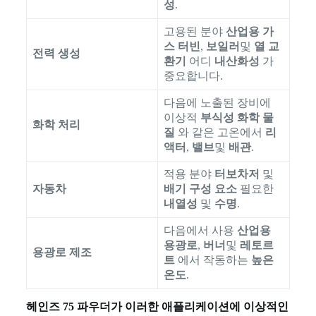
성
.
고용된 분야
산업용 가
스 터빈
,
보일러
및
열 교
전력 생성
환기
어디
내산화성
가
중요합니다.
다음에 노출된 장비에
이상적
부식성 화학 물
화학 처리
질
와 같은 고온에서
리
액터
,
밸브
및
배관
.
적용 분야
터보차저
및
자동차
배기 구성 요소
필요한
내열성
및
수명
.
다음에서 사용
산업용
용광로
,
버너
및
레토르
용광로 제조
트
에서 작동하는
높은
온도
.
헤인즈 75 파우더가 이러한 애플리케이션에 이상적인