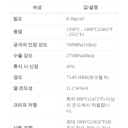
속성
값/설명
밀도
8.30g/cm³
1350°C - 1400°C(2462°F
융점
- 2552°F)
궁극의 인장 강도
760MPa(110ksi)
수율 강도
275MPa(40ksi)
휴식 시 신장
45%
경도
75-85 HRB(로크웰 B)
열 전도성
11.2 W/m-K
특히 800°C(1472°F) 이상
크리프 저항
의 온도에서 탁월합니
다.
최대 1000°C(1832°F)의
산화 저항
온도까지 견딜 수 있습