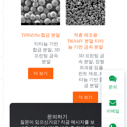
TiNbZrSn 합금 분말
적층 제조용
Ti6Al4V 분말 티타
티타늄 기반
늄 기반 금속 분말
합금 분말
,
3D
프린팅 금속
3D 프린팅 금
고
분말
속 분말
,
정형
외과용 임플
더 보기
란트 재료
,
티
타늄 기반 합
식
금 분말
문의
더 보기
이메일
문의하기
질문이 있으신가요? 지금 메시지를 보