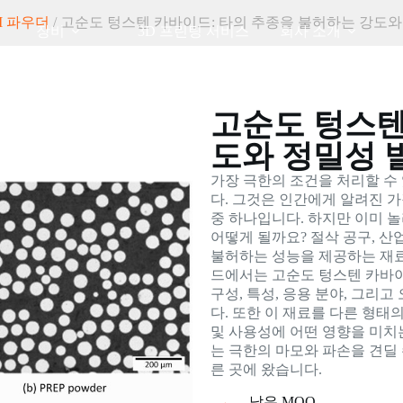
M 파우더
/ 고순도 텅스텐 카바이드: 타의 추종을 불허하는 강도
장비
3D 프린팅 서비스
회사 소개
고순도 텅스텐
도와 정밀성 
가장 극한의 조건을 처리할 수
다. 그것은 인간에게 알려진 가
중 하나입니다. 하지만 이미 
어떻게 될까요? 절삭 공구, 산
불허하는 성능을 제공하는 재료
드에서는 고순도 텅스텐 카바이
구성, 특성, 응용 분야, 그리
다. 또한 이 재료를 다른 형태
및 사용성에 어떤 영향을 미치
는 극한의 마모와 파손을 견딜
른 곳에 왔습니다.
낮은 MOQ