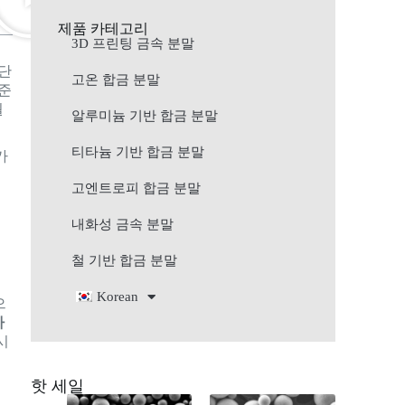
제품 카테고리
3D 프린팅 금속 분말
 단
고온 합금 분말
수준
월
알루미늄 기반 합금 분말
티타늄 기반 합금 분말
카
이
고엔트로피 합금 분말
습
내화성 금속 분말
철 기반 합금 분말
Korean
으
바
시
핫 세일