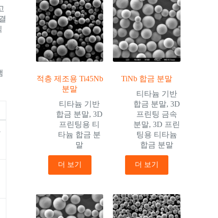
 고
 결
식
램
적층 제조용 Ti45Nb
TiNb 합금 분말
분말
티타늄 기반
티타늄 기반
합금 분말
,
3D
합금 분말
,
3D
프린팅 금속
프린팅용 티
분말
,
3D 프린
모
타늄 합금 분
팅용 티타늄
말
합금 분말
더 보기
더 보기