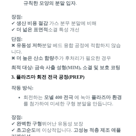
규칙한 모양의 분말 입자
.
장점:
✔
생산 비용 절감
가스 분무 분말에 비해
✔
더 넓은 표면적
소결 특성 개선
단점:
✖
유동성 저하
분말 베드 융합 공정에 적합하지 않습
니다.
✖
더 높은 산소 함량
추가 후처리가 필요한 경우
최적 대상:
금속 사출 성형(MIM), 소결 및 보호 코팅
3. 플라즈마 회전 전극 공정(PREP)
작동 방식:
회전하는
모넬 400 전극
에 녹아
플라즈마 환경
를 첨가하여 미세한 구형 분말을 만듭니다.
장점:
✔
완벽한 구형
뛰어난 유동성 보장
✔
초고순도
에 이상적입니다.
고성능 적층 제조 애플