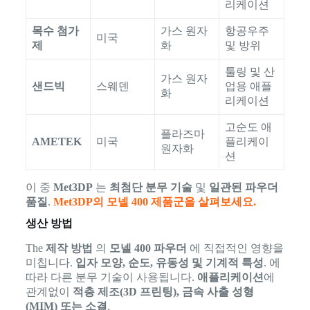
리케이션
목수 첨가
가스 원자
항공우주
미국
제
화
및 방위
툴링 및 산
가스 원자
샌드빅
스웨덴
업용 애플
화
리케이션
고순도 애
플라즈마
AMETEK
미국
플리케이
원자화
션
이 중
Met3DP
는
최첨단 분무 기술
및
일관된 파우더
품질
.
Met3DP의 모넬 400 제품군을 살펴보세요.
생산 방법
The
제작 방법
의
모넬 400 파우더
에 직접적인 영향을
미칩니다.
입자 모양, 순도, 유동성 및 기계적 특성
. 에
따라 다른 분무 기술이 사용됩니다.
애플리케이션
에
관계없이
적층 제조(3D 프린팅), 금속 사출 성형
(MIM) 또는 소결
.