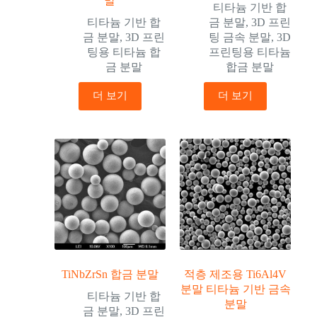
말
티타늄 기반 합
티타늄 기반 합
금 분말
,
3D 프린
금 분말
,
3D 프린
팅 금속 분말
,
3D
팅용 티타늄 합
프린팅용 티타늄
금 분말
합금 분말
더 보기
더 보기
TiNbZrSn 합금 분말
적층 제조용 Ti6Al4V
분말 티타늄 기반 금속
티타늄 기반 합
분말
금 분말
,
3D 프린