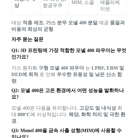
MIM, 소결
애플리케
상
항공우주
이션
대상
적층 제조
,
가스 분무 모넬 400 분말
제공
품질과
비용의 최상의 균형
.
자주 묻는 질문
Q1: 3D 프린팅에 가장 적합한 모넬 400 파우더는 무엇
인가요?
가스 원자화
구형 모넬 400 파우더
는
LPBF, EBM 및
DED에 최적
로 인해
우수한 유동성 및 낮은 산소 함
량
.
Q2: 모넬 400은 고온 환경에서 어떤 성능을 발휘하나
요?
모넬 400은 다음을 유지합니다.
고강도 및 내식성
최
대
800°C
에 이상적입니다.
해양, 화학 처리 및 극한 환
경
.
Q3: Monel 400을 금속 사출 성형(MIM)에 사용할 수
있나요?