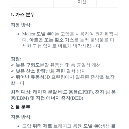
이션
1. 가스 분무
작동 방식:
Molten
모넬 400
는 고압을 사용하여 원자화됩니
다.
아르곤 또는 질소 가스
를 눌러 물방울을 미
세한 구형 입자로 빠르게 냉각시킵니다.
장점:
✔
높은 구형도
분말 유동성 및 층 균일성 개선
✔
낮은 산소 함량
산화 관련 결함 방지
✔
뛰어난 유동성
3D 프린팅에서 일관된 증착을 보장
합니다.
최적 대상:
레이저 분말 베드 용융(LPBF), 전자 빔 용
융(EBM) 및 직접 에너지 증착(DED)
2. 물 분무
작동 방식:
고압
워터 제트
브레이크 용융
모넬 400
생성
불