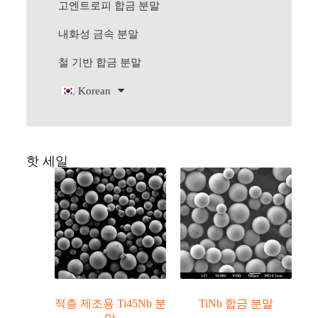
고엔트로피 합금 분말
내화성 금속 분말
철 기반 합금 분말
Korean
핫 세일
적층 제조용 Ti45Nb 분
TiNb 합금 분말