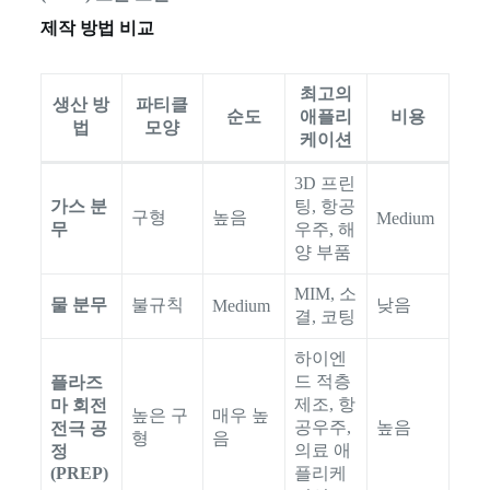
제작 방법 비교
최고의
생산 방
파티클
순도
애플리
비용
법
모양
케이션
3D 프린
가스 분
팅, 항공
구형
높음
Medium
무
우주, 해
양 부품
MIM, 소
물 분무
불규칙
낮음
Medium
결, 코팅
하이엔
드 적층
플라즈
제조, 항
마 회전
높은 구
매우 높
공우주,
높음
전극 공
형
음
의료 애
정
(PREP)
플리케