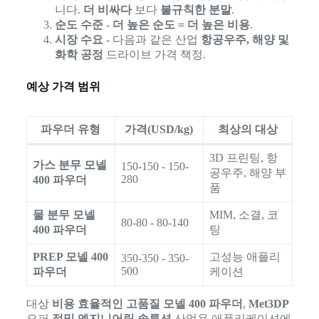
니다.
더 비싸다
보다
불규칙한 분말
.
순도 수준
-
더 높은 순도 = 더 높은 비용
.
시장 수요
- 다음과 같은 산업
항공우주, 해양 및
화학 공정
드라이브 가격 책정.
예상 가격 범위
파우더 유형
가격(USD/kg)
최상의 대상
3D 프린팅, 항
가스 분무 모넬
150-150 - 150-
공우주, 해양 부
280
400 파우더
품
물 분무 모넬
MIM, 소결, 코
80-80 - 80-140
400 파우더
팅
PREP 모넬 400
고성능 애플리
350-350 - 350-
500
파우더
케이션
대상
비용 효율적인 고품질 모넬 400 파우더
,
Met3DP
오퍼
정밀 엔지니어링 솔루션
산업용 애플리케이션에