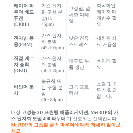
최적화된
레이저 파
가스 원자
고정밀, 섬
레이저 매
우더 베드
화 구형 분
세한 디테
개변수 필
퓨전
말(15-
일
(LPBF)
45µm)
요
가스 원자
전자빔 용
낮은 잔류
제한된 자
화 분말
융(EBM)
스트레스
료 가용성
(45-105µm)
직접 에너
가스 원자
대규모 부
후처리 필
지 증착
화 분말
품 생산
요
(DED)
(50-150µm)
불규칙 또
소결 및 침
바인더 분
고속 프로
는 구형 분
투가 필요
사
덕션
말
합니다.
(30~80µm)
대상
고성능 3D 프린팅 애플리케이션
,
Met3DP의 가
스 원자화 모넬 400 파우더
가 선호되는 선택입니다.
Met3DP의 고품질 금속 파우더에 대해 자세히 알아보
세요.