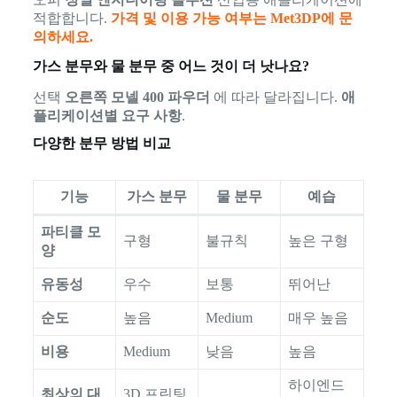
적합합니다.
가격 및 이용 가능 여부는 Met3DP에 문
의하세요.
가스 분무와 물 분무 중 어느 것이 더 낫나요?
선택
오른쪽 모넬 400 파우더
에 따라 달라집니다.
애
플리케이션별 요구 사항
.
다양한 분무 방법 비교
기능
가스 분무
물 분무
예습
파티클 모
구형
불규칙
높은 구형
양
유동성
우수
보통
뛰어난
순도
높음
Medium
매우 높음
비용
Medium
낮음
높음
하이엔드
최상의 대
3D 프린팅,