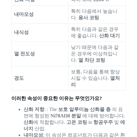
특히 다음에서 높습니
내마모성
다.
용사 코팅
특히 다음과 같은 경우
내식성
에 좋습니다.
산화 대기
낮기 때문에 다음과 같
열 전도성
은 경우에 이상적입니
다.
열 차단 코팅
보통, 다음을 통해 향상
경도
시킬 수 있습니다.
열처
리
이러한 속성이 중요한 이유는 무엇인가요?
산화 저항
: : The
보호 알루미늄 산화물 층
의 표
면에 형성된
Ni70Al30 분말
에 대해 방어합니다.
산화
에 적합합니다.
고온 코팅
in
항공우주
및
에
너지
산업.
내마모성
: 이 속성은 컴포넌트가 다음과 같은 환