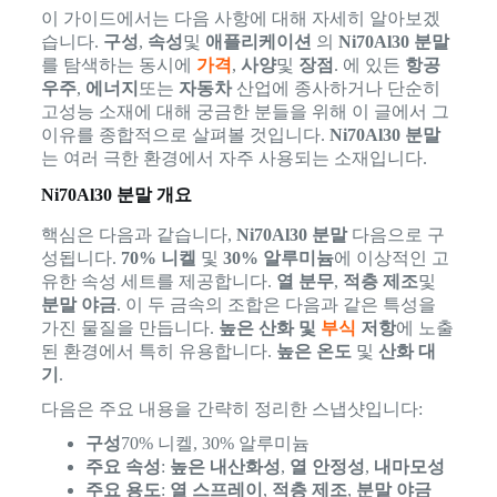
이 가이드에서는 다음 사항에 대해 자세히 알아보겠
습니다.
구성
,
속성
및
애플리케이션
의
Ni70Al30 분말
를 탐색하는 동시에
가격
,
사양
및
장점
. 에 있든
항공
우주
,
에너지
또는
자동차
산업에 종사하거나 단순히
고성능 소재에 대해 궁금한 분들을 위해 이 글에서 그
이유를 종합적으로 살펴볼 것입니다.
Ni70Al30 분말
는 여러 극한 환경에서 자주 사용되는 소재입니다.
Ni70Al30 분말 개요
핵심은 다음과 같습니다,
Ni70Al30 분말
다음으로 구
성됩니다.
70% 니켈
및
30% 알루미늄
에 이상적인 고
유한 속성 세트를 제공합니다.
열 분무
,
적층 제조
및
분말 야금
. 이 두 금속의 조합은 다음과 같은 특성을
가진 물질을 만듭니다.
높은 산화 및
부식
저항
에 노출
된 환경에서 특히 유용합니다.
높은 온도
및
산화 대
기
.
다음은 주요 내용을 간략히 정리한 스냅샷입니다:
구성
70% 니켈, 30% 알루미늄
주요 속성
:
높은 내산화성
,
열 안정성
,
내마모성
주요 용도
:
열 스프레이
,
적층 제조
,
분말 야금