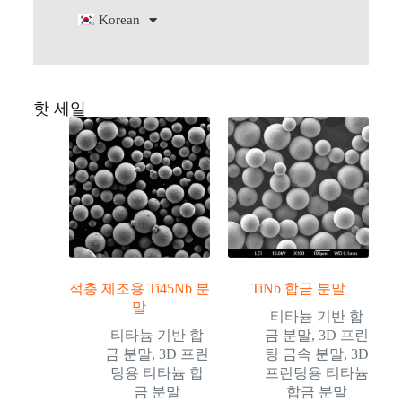
Korean
핫 세일
적층 제조용 Ti45Nb 분
TiNb 합금 분말
말
티타늄 기반 합
티타늄 기반 합
금 분말
,
3D 프린
금 분말
,
3D 프린
팅 금속 분말
,
3D
팅용 티타늄 합
프린팅용 티타늄
금 분말
합금 분말