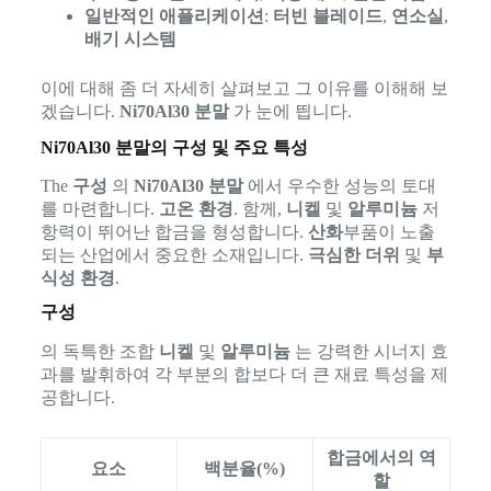
일반적인 애플리케이션
:
터빈 블레이드
,
연소실
,
배기 시스템
이에 대해 좀 더 자세히 살펴보고 그 이유를 이해해 보
겠습니다.
Ni70Al30 분말
가 눈에 띕니다.
Ni70Al30 분말의 구성 및 주요 특성
The
구성
의
Ni70Al30 분말
에서 우수한 성능의 토대
를 마련합니다.
고온 환경
. 함께,
니켈
및
알루미늄
저
항력이 뛰어난 합금을 형성합니다.
산화
부품이 노출
되는 산업에서 중요한 소재입니다.
극심한 더위
및
부
식성 환경
.
구성
의 독특한 조합
니켈
및
알루미늄
는 강력한 시너지 효
과를 발휘하여 각 부분의 합보다 더 큰 재료 특성을 제
공합니다.
합금에서의 역
요소
백분율(%)
할