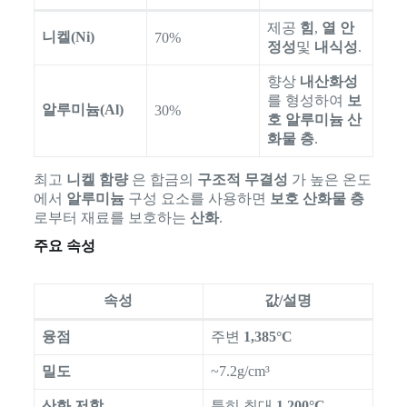
제공
힘
,
열 안
니켈(Ni)
70%
정성
및
내식성
.
향상
내산화성
를 형성하여
보
알루미늄(Al)
30%
호 알루미늄 산
화물 층
.
최고
니켈 함량
은 합금의
구조적 무결성
가 높은 온도
에서
알루미늄
구성 요소를 사용하면
보호 산화물 층
로부터 재료를 보호하는
산화
.
주요 속성
속성
값/설명
융점
주변
1,385°C
밀도
~7.2g/cm³
산화 저항
특히 최대
1,200°C