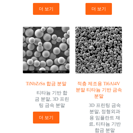
더 보기
더 보기
TiNbZrSn 합금 분말
적층 제조용 Ti6Al4V
분말 티타늄 기반 금속
티타늄 기반 합
분말
금 분말
,
3D 프린
팅 금속 분말
3D 프린팅 금속
분말
,
정형외과
더 보기
용 임플란트 재
료
,
티타늄 기반
합금 분말