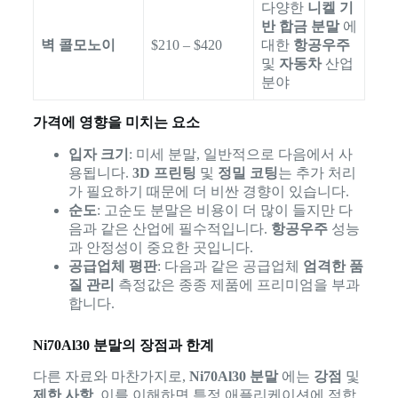
다양한
니켈 기
반 합금 분말
에
벽 콜모노이
$210 – $420
대한
항공우주
및
자동차
산업
분야
가격에 영향을 미치는 요소
입자 크기
: 미세 분말, 일반적으로 다음에서 사
용됩니다.
3D 프린팅
및
정밀 코팅
는 추가 처리
가 필요하기 때문에 더 비싼 경향이 있습니다.
순도
: 고순도 분말은 비용이 더 많이 들지만 다
음과 같은 산업에 필수적입니다.
항공우주
성능
과 안정성이 중요한 곳입니다.
공급업체 평판
: 다음과 같은 공급업체
엄격한 품
질 관리
측정값은 종종 제품에 프리미엄을 부과
합니다.
Ni70Al30 분말의 장점과 한계
다른 자료와 마찬가지로,
Ni70Al30 분말
에는
강점
및
제한 사항
. 이를 이해하면 특정 애플리케이션에 적합