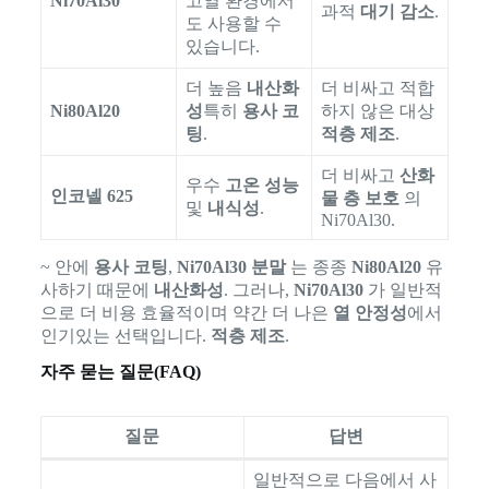
Ni70Al30
고열 환경에서
과적
대기 감소
.
도 사용할 수
있습니다.
더 높음
내산화
더 비싸고 적합
Ni80Al20
성
특히
용사 코
하지 않은 대상
팅
.
적층 제조
.
더 비싸고
산화
우수
고온 성능
인코넬 625
물 층 보호
의
및
내식성
.
Ni70Al30.
~ 안에
용사 코팅
,
Ni70Al30 분말
는 종종
Ni80Al20
유
사하기 때문에
내산화성
. 그러나,
Ni70Al30
가 일반적
으로 더 비용 효율적이며 약간 더 나은
열 안정성
에서
인기있는 선택입니다.
적층 제조
.
자주 묻는 질문(FAQ)
질문
답변
일반적으로 다음에서 사