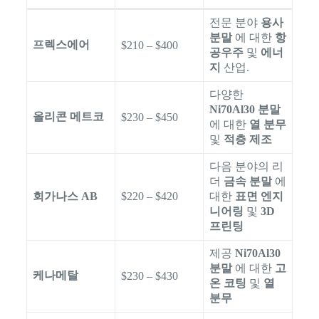
전문 분야
용사
분말
에 대한
항
프렉스에어
$210 – $400
공우주
및
에너
지
산업.
다양한
Ni70Al30 분말
올리콘 메트코
$230 – $450
에 대한
열 분무
및
적층 제조
다음 분야의 리
더
금속 분말
에
회가나스 AB
$220 – $420
대한
표면 엔지
니어링
및
3D
프린팅
제공
Ni70Al30
분말
에 대한
고
케나메탈
$230 – $430
온 코팅
및
열
분무