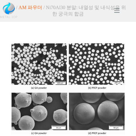
홈
/
AM 파우더
/ Ni70Al30 분말: 내열성 및 내식성을 위
한 궁극의 합금