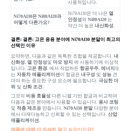
사용처입니다.
Ni70Al30은 더 나은
열
Ni70Al30은 Ni80Al20과
안정성
와
Ni80Al20
는
어떻게 다른가요?
약간 더 높은
내산화성
.
결론: 결론: 고온 응용 분야에 Ni70Al30 분말이 최고의
선택인 이유
요약하면, 다음과 같은 독특한 조합을 제공합니다.
내
산화성
,
열 안정성
및
마모 방지
에 사용하기에 이상적
입니다.
고온 환경
. 에서 작업하든
항공우주
,
에너지
또
는
자동차 애플리케이션
이 합금은
내구성
및
성능
견
뎌야 하는 중요한 구성 요소에 필요합니다.
극심한 더
위
및
산화 조건
.
그것의
비용 효율성
다른 니켈 기반 합금과 비교하여
다음과 같은 분야에서 사용할 수 있습니다.
용사 코팅
및
적층 제조
를 만듭니다.
Ni70Al30 분말
다양한 분야
에서 다재다능하고 신뢰할 수 있는 선택입니다.
산업
애플리케이션
.
제품에 대해 더 자세히 알고 싶으신가요?