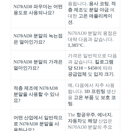
용됩니다.
용사 코팅
,
적
Ni70Al30 파우더는 어떤
층 제조
및
분말 야금
에
용도로 사용되나요?
대한
고온 애플리케이
션
.
Ni70Al30 분말의 융점은
Ni70Al30 분말의 녹는점
대략 다음과 같습니다.
은 얼마인가요?
1,385°C
.
가격은 일반적으로 다음
Ni70Al30 분말의 가격은
과 같습니다.
킬로그램
얼마인가요?
당 $210 ~ $450
에 따라
공급업체
및
입자 크기
.
예, 다음에서 자주 사용
적층 제조에 Ni70Al30
됩니다.
3D 프린팅
생산
분말을 사용할 수 있나
용
고온 부품
및
보호 코
요?
팅
.
The
항공우주
,
에너지
,
어떤 산업에서 일반적으
자동차
및
해양
산업은
로 Ni70Al30 분말을 사
Ni70Al30 분말의 주요
용하나요?