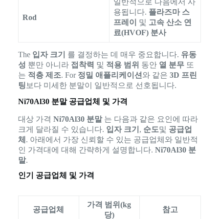
일반적으로 다음에서 사
용됩니다.
플라즈마 스
Rod
프레이
및
고속 산소 연
료(HVOF) 분사
The
입자 크기
를 결정하는 데 매우 중요합니다.
유동
성
뿐만 아니라
접착력
및
적용 범위
동안
열 분무
또
는
적층 제조
. For
정밀 애플리케이션
와 같은
3D 프린
팅
보다 미세한 분말이 일반적으로 선호됩니다.
Ni70Al30 분말 공급업체 및 가격
대상 가격
Ni70Al30 분말
는 다음과 같은 요인에 따라
크게 달라질 수 있습니다.
입자 크기
,
순도
및
공급업
체
. 아래에서 가장 신뢰할 수 있는 공급업체와 일반적
인 가격대에 대해 간략하게 설명합니다.
Ni70Al30 분
말
.
인기 공급업체 및 가격
가격 범위(kg
공급업체
참고
당)