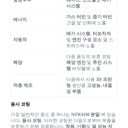
시스템
가스 터빈
및
증기 터빈
에너지
고열 및 산화에 노출
배기 시스템
,
터보차저
자동차
및
엔진 구성 요소
열 스
트레스에 노출
다음 용도의 보호 코팅
해양
해양 엔진
및
추진 시스
템
바닷물에 노출
다음에서 사용
3D 프린
적층 제조
팅
생산용
고성능, 내열
성 부품
용사 코팅
가장 일반적인 용도 중 하나는
Ni70Al30 분말
에 있습
니다.
용사 코팅
. 이러한 코팅은 다음으로부터 부품을
보호하기 위해 적용됩니다.
착용
,
산화
및
열 성능 저