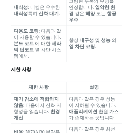
코팅된 부품의 수명을
내식성
: 니켈은 우수한
연장합니다.
열악한 환
내식성
특히
산화 대기
.
경
같은
해양
또는
항공
우주
.
다용도 코팅
: 다음과 같
이 사용할 수 있습니다.
향상
내구성
및
성능
의
본드 코트
에 대한
세라
열 차단 코팅
.
믹 탑코트
열 차단 시스
템에서.
제한 사항
제한 사항
설명
대기 감소에 적합하지
다음과 같은 경우 성능
않음
: 다음에서 산화 저
이 저하될 수 있습니다.
항성을 잃습니다.
환경
애플리케이션
환원 가스
개선
.
가 존재하는 곳입니다.
다음과 같은 경우 최선
비용
: Ni70Al30 분말은