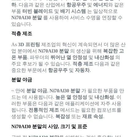
하
. 다음과 같은 산업에서
항공우주
및
에너지
와 같은
부품
터빈 블레이드
및
배기 시스템
는 일상적으로
Ni70Al30 분말
를 사용하여 서비스 수명을 연장할 수
있습니다.
적층 제조
As
3D 프린팅
제조업의 혁신이 계속되면서 더 많은 산
업 분야에서
Ni70Al30 분말
의 생산을 위해
복잡한 고
온 부품
. 파우더의
뛰어난 열 안정성
및
내산화성
의
주요 후보가 될 수 있습니다.
적층 제조
다음과 같은
중요한 부문에서
항공우주
및
자동차
.
분말 야금
~ 안에
분말 야금
,
Ni70Al30 분말
가 필요한 부품을 만
드는 데 사용됩니다.
높은 열 안정성
및
내산화성
. 이
러한 부품은 다음과 같은 애플리케이션에 자주 사용
됩니다.
전통적인 제조
메서드는 필요한 컴포넌트를
생성할 수 없습니다.
복잡성
또는
재료 속성
.
Ni70Al30 분말의 사양, 크기 및 표준