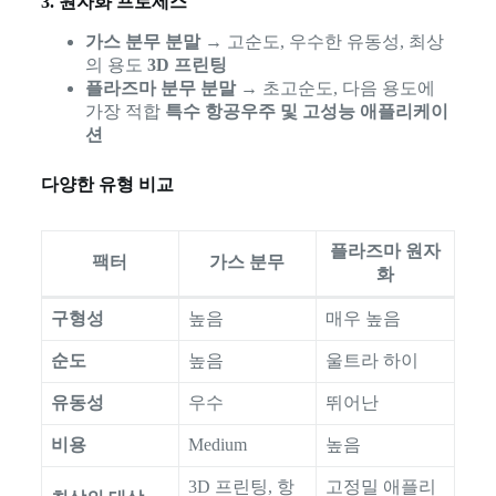
3. 원자화 프로세스
가스 분무 분말
→ 고순도, 우수한 유동성, 최상
의 용도
3D 프린팅
플라즈마 분무 분말
→ 초고순도, 다음 용도에
가장 적합
특수 항공우주 및 고성능 애플리케이
션
다양한 유형 비교
플라즈마 원자
팩터
가스 분무
화
구형성
높음
매우 높음
순도
높음
울트라 하이
유동성
우수
뛰어난
비용
Medium
높음
3D 프린팅, 항
고정밀 애플리