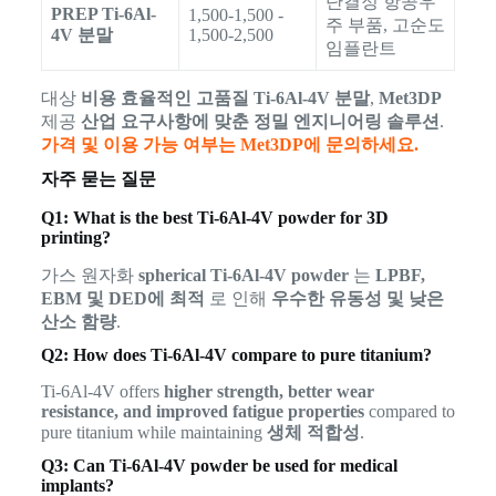
단결정 항공우
PREP Ti-6Al-
1,500-1,500 -
주 부품, 고순도
4V 분말
1,500-2,500
임플란트
대상
비용 효율적인 고품질 Ti-6Al-4V 분말
,
Met3DP
제공
산업 요구사항에 맞춘 정밀 엔지니어링 솔루션
.
가격 및 이용 가능 여부는 Met3DP에 문의하세요.
자주 묻는 질문
Q1: What is the best Ti-6Al-4V powder for 3D
printing?
가스 원자화
spherical Ti-6Al-4V powder
는
LPBF,
EBM 및 DED에 최적
로 인해
우수한 유동성 및 낮은
산소 함량
.
Q2: How does Ti-6Al-4V compare to pure titanium?
Ti-6Al-4V offers
higher strength, better wear
resistance, and improved fatigue properties
compared to
pure titanium while maintaining
생체 적합성
.
Q3: Can Ti-6Al-4V powder be used for medical
implants?