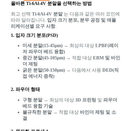
올바른 Ti-6Al-4V 분말을 선택하는 방법
최고 선택
Ti-6Al-4V 분말
는 다음과 같은 여러 요인에
따라 달라집니다.
입자 크기 분포, 분무 공정 및 애플
리케이션별 요구 사항
.
1. 입자 크기 분포(PSD)
미세 분말(15-45µm)
→ 최상의 대상
LPBF(레이
저 파우더 베드 융합)
중간 분말(45-105µm)
→ 적합 대상
EBM 및 바인
더 제팅
굵은 분말(50-150µm)
→ 다음에서 사용
DED(직
접 에너지 증착)
2. 파우더 형태
구형 분말
→ 최상의 대상
3D 프린팅
및
파우더
베드 융합 기술
불규칙한 분말
→ 적합 대상
바인더 제팅 및 소
결