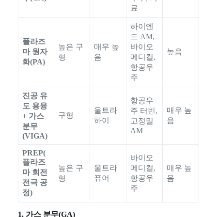
료
하이엔
드 AM,
플라즈
높은 구
매우 높
바이오
마 원자
높음
형
음
메디컬,
화(PA)
항공우
주
진공 유
항공우
도 용융
울트라
매우 높
주 터빈,
구형
+ 가스
하이
음
고정밀
분무
AM
(VIGA)
PREP(
바이오
플라즈
높은 구
울트라
메디컬,
매우 높
마 회전
형
퓨어
항공우
음
전극 공
주
정)
1. 가스 분무(GA)