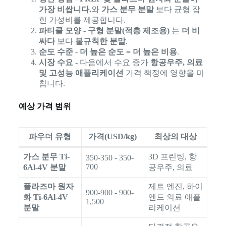
가장 비쌉니다.
와
가스 분무 분말
보다 균형 잡
힌 가성비를 제공합니다.
파티클 모양
-
구형 분말(적층 제조용)
는
더 비
싸다
보다
불규칙한 분말
.
순도 수준
-
더 높은 순도 = 더 높은 비용
.
시장 수요
- 다음에서 수요 증가
항공우주, 의료
및 고성능 애플리케이션
가격 책정에 영향을 미
칩니다.
예상 가격 범위
파우더 유형
가격(USD/kg)
최상의 대상
가스 분무 Ti-
3D 프린팅, 항
350-350 - 350-
700
6Al-4V 분말
공우주, 의료
플라즈마 원자
제트 엔진, 하이
900-900 - 900-
화 Ti-6Al-4V
엔드 의료 애플
1,500
분말
리케이션