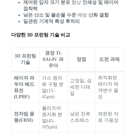
제어된 입자 크기 분포
향상
인쇄성 및 레이어
접착력
낮은 산소 및 불순물 수준
예방
산화 결함
일관된 기계적 특성 후처리
다양한 3D 프린팅 기술 비교
권장 Ti-
3D 프린팅
6Al-4V 파
장점
도전 과제
기술
우더
최적화된
레이저 파
가스 원자
고정밀, 섬
레이저 매
우더 베드
화 구형 분
세한 디테
개변수 필
퓨전
말(15-
일
(LPBF)
45µm)
요
플라즈마
전자빔 용
낮은 잔류
제한된 자
원자화 분
융(EBM)
스트레스
료 가용성
말(45-
105µm)