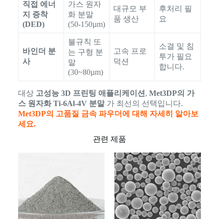
직접 에너
가스 원자
대규모 부
후처리 필
지 증착
화 분말
품 생산
요
(DED)
(50-150µm)
불규칙 또
소결 및 침
바인더 분
고속 프로
는 구형 분
투가 필요
사
덕션
말
합니다.
(30~80µm)
대상
고성능 3D 프린팅 애플리케이션
,
Met3DP의 가
스 원자화 Ti-6Al-4V 분말
가 최선의 선택입니다.
Met3DP의 고품질 금속 파우더에 대해 자세히 알아보
세요.
관련 제품