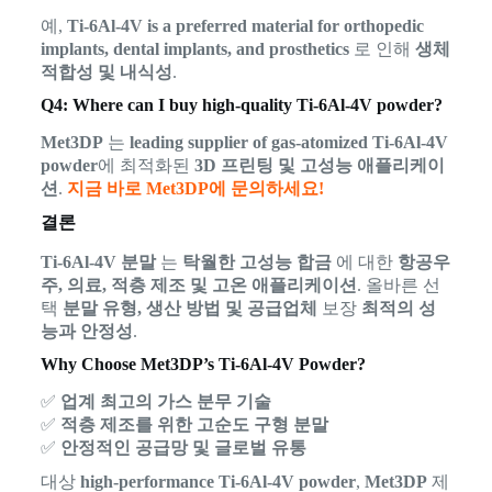
예,
Ti-6Al-4V is a preferred material for orthopedic
implants, dental implants, and prosthetics
로 인해
생체
적합성 및 내식성
.
Q4: Where can I buy high-quality Ti-6Al-4V powder?
Met3DP
는
leading supplier of gas-atomized Ti-6Al-4V
powder
에 최적화된
3D 프린팅 및 고성능 애플리케이
션
.
지금 바로 Met3DP에 문의하세요!
결론
Ti-6Al-4V 분말
는
탁월한 고성능 합금
에 대한
항공우
주, 의료, 적층 제조 및 고온 애플리케이션
. 올바른 선
택
분말 유형, 생산 방법 및 공급업체
보장
최적의 성
능과 안정성
.
Why Choose Met3DP’s Ti-6Al-4V Powder?
✅
업계 최고의 가스 분무 기술
✅
적층 제조를 위한 고순도 구형 분말
✅
안정적인 공급망 및 글로벌 유통
대상
high-performance Ti-6Al-4V powder
,
Met3DP
제