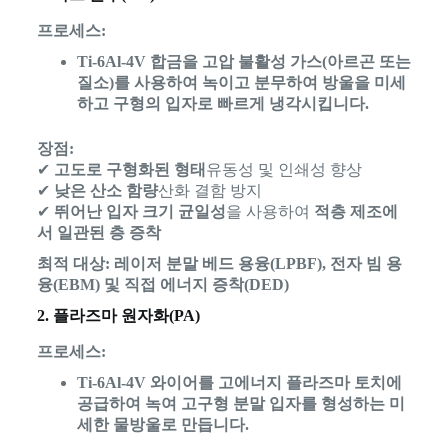
프로세스:
Ti-6Al-4V 합금을 고압 불활성 가스(아르곤 또는
질소)를 사용하여 녹이고 분무하여 방울을 미세
하고 구형의 입자로 빠르게 냉각시킵니다.
장점:
✔
고도로 구형화된 형태
유동성 및 인쇄성 향상
✔
낮은 산소 함량
산화 결함 방지
✔
뛰어난 입자 크기 균일성
을 사용하여
적층 제조에
서 일관된 층 증착
최적 대상:
레이저 분말 베드 용융(LPBF), 전자 빔 용
융(EBM) 및 직접 에너지 증착(DED)
2. 플라즈마 원자화(PA)
프로세스:
Ti-6Al-4V 와이어를 고에너지 플라즈마 토치에
공급하여 녹여 고구형 분말 입자를 형성하는 미
세한 물방울로 만듭니다.