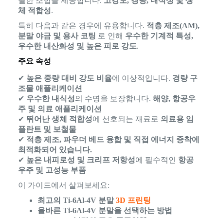
월한 조합을 제공합니다.
고강도, 경량, 내식성 및 생
체 적합성
.
특히 다음과 같은 경우에 유용합니다.
적층 제조(AM),
분말 야금 및 용사 코팅
로 인해
우수한 기계적 특성,
우수한 내산화성 및 높은 피로 강도
.
주요 속성
✔
높은 중량 대비 강도 비율
에 이상적입니다.
경량 구
조물 애플리케이션
✔
우수한 내식성
의 수명을 보장합니다.
해양, 항공우
주 및 의료 애플리케이션
✔
뛰어난 생체 적합성
에 선호되는 재료로
의료용 임
플란트 및 보철물
✔
적층 제조, 파우더 베드 융합 및 직접 에너지 증착에
최적화되어 있습니다.
✔
높은 내피로성 및 크리프 저항성
에 필수적인
항공
우주 및 고성능 부품
이 가이드에서 살펴보세요:
최고의 Ti-6Al-4V 분말
3D 프린팅
올바른 Ti-6Al-4V 분말을 선택하는 방법