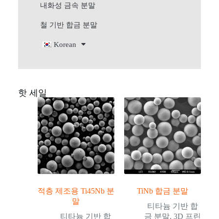
내화성 금속 분말
철 기반 합금 분말
Korean
핫 세일
적층 제조용 Ti45Nb 분
TiNb 합금 분말
말
티타늄 기반 합
티타늄 기반 합
금 분말
,
3D 프린