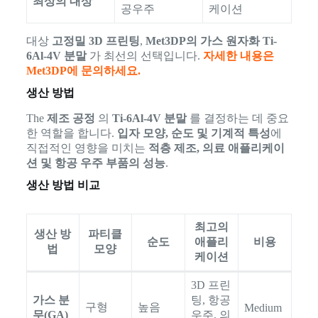
최상의 대상
공우주
케이션
대상
고정밀 3D 프린팅
,
Met3DP의 가스 원자화 Ti-
6Al-4V 분말
가 최선의 선택입니다.
자세한 내용은
Met3DP에 문의하세요.
생산 방법
The
제조 공정
의
Ti-6Al-4V 분말
를 결정하는 데 중요
한 역할을 합니다.
입자 모양, 순도 및 기계적 특성
에
직접적인 영향을 미치는
적층 제조, 의료 애플리케이
션 및 항공 우주 부품의 성능
.
생산 방법 비교
최고의
생산 방
파티클
순도
애플리
비용
법
모양
케이션
3D 프린
가스 분
팅, 항공
구형
높음
Medium
무(GA)
우주, 의