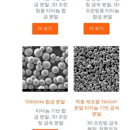
금 분말
,
3D 프린
팅 금속 분말
,
3D
팅용 티타늄 합
프린팅용 티타늄
금 분말
합금 분말
더 보기
더 보기
TiNbZrSn 합금 분말
적층 제조용 Ti6Al4V
분말 티타늄 기반 금속
티타늄 기반 합
분말
금 분말
,
3D 프린
팅 금속 분말
3D 프린팅 금속
분말
,
정형외과