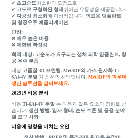
✔
초고순도
최소한의 오염으로
✔
고도로 구형화된 형태
뛰어난 유동성을 제공합니다.
✔
다공성 최소화
에 이상적입니다.
의료용 임플란트
및 항공우주 애플리케이션
단점:
✖
매우 높은 비용
✖
제한된 확장성
최적 대상:
고순도가 요구되는 생체 의학 임플란트, 항
공 우주 부품
대상
고품질 3D 프린팅
,
Met3DP의 가스 원자화 Ti-
6Al-4V 분말
가 최선의 선택입니다.
Met3DP의 파우더
생산 솔루션을 살펴보세요.
2025년 비용 분석
비용
Ti-6Al-4V 분말
는 다음과 같은 요소의 영향을 받
습니다.
생산 방법, 입자 형태, 순도 수준 및 응용 분야
별 요구 사항
.
비용에 영향을 미치는 요인
생산 방법
-
PREP 및 플라즈마 원자화 분말이