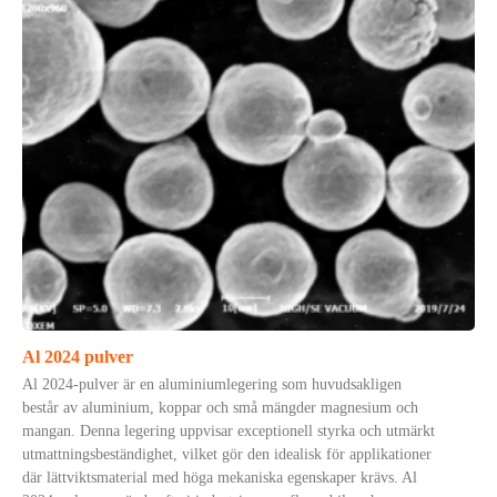
Al 2024 pulver
Al 2024-pulver är en aluminiumlegering som huvudsakligen
består av aluminium, koppar och små mängder magnesium och
mangan. Denna legering uppvisar exceptionell styrka och utmärkt
utmattningsbeständighet, vilket gör den idealisk för applikationer
där lättviktsmaterial med höga mekaniska egenskaper krävs. Al