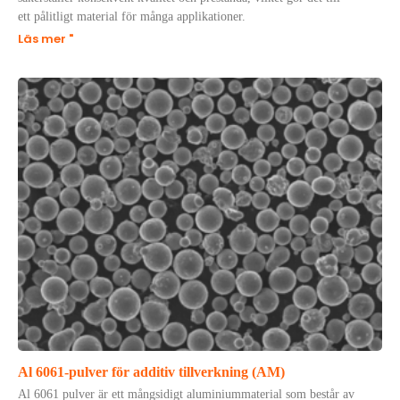
ett pålitligt material för många applikationer.
Läs mer "
Al 6061-pulver för additiv tillverkning (AM)
Al 6061 pulver är ett mångsidigt aluminiummaterial som består av