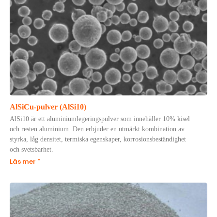
AlSiCu-pulver (AlSi10)
AlSi10 är ett aluminiumlegeringspulver som innehåller 10% kisel
och resten aluminium. Den erbjuder en utmärkt kombination av
styrka, låg densitet, termiska egenskaper, korrosionsbeständighet
och svetsbarhet.
Läs mer "