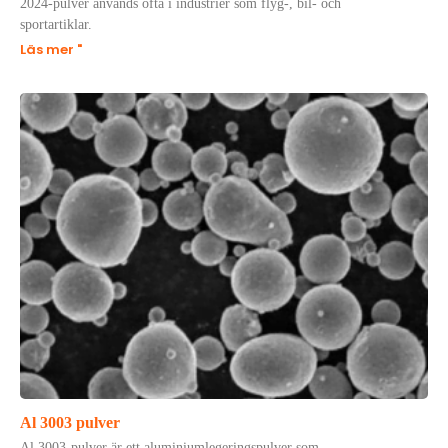
2024-pulver används ofta i industrier som flyg-, bil- och
sportartiklar.
Läs mer "
Al 3003 pulver
Al 3003-pulver är ett aluminiumlegeringspulver som