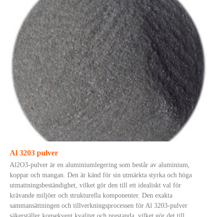
Al 3203 pulver
Al2O3-pulver är en aluminiumlegering som består av aluminium,
koppar och mangan. Den är känd för sin utmärkta styrka och höga
utmattningsbeständighet, vilket gör den till ett idealiskt val för
krävande miljöer och strukturella komponenter. Den exakta
sammansättningen och tillverkningsprocessen för Al 3203-pulver
säkerställer konsekvent kvalitet och prestanda, vilket gör det till