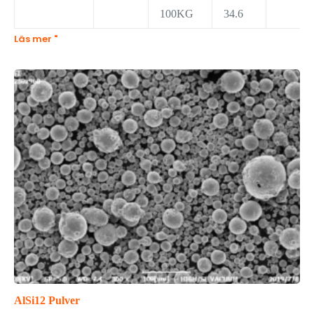
100KG
34.6
Läs mer "
AlSi12 Pulver