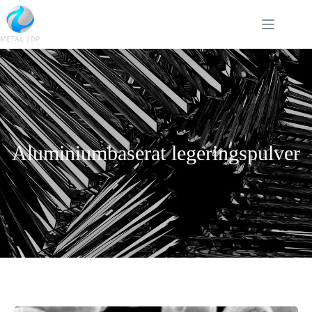
Aluminiumbaserat legeringspulver