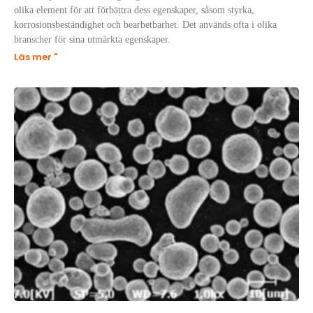
olika element för att förbättra dess egenskaper, såsom styrka,
korrosionsbeständighet och bearbetbarhet. Det används ofta i olika
branscher för sina utmärkta egenskaper.
Läs mer "