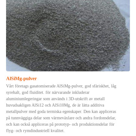
AlSiMg-pulver
Vårt företags gasatomiserade AlSiMg-pulver, god sfäriskhet, låg
syrehalt, god fluiditet. för närvarande inkluderar
aluminiumlegeringar som används i 3D-utskrift av metall
huvudsakligen AlSi12 och AlSi10Mg, de är lätta additiva
metallpulver med goda termiska egenskaper. Den kan appliceras
på tunnväggiga delar som värmeväxlare och andra fordonsdelar,
och kan också appliceras på prototyp- och produktionsdelar för
flyg- och rymdindustriell kvalitet.