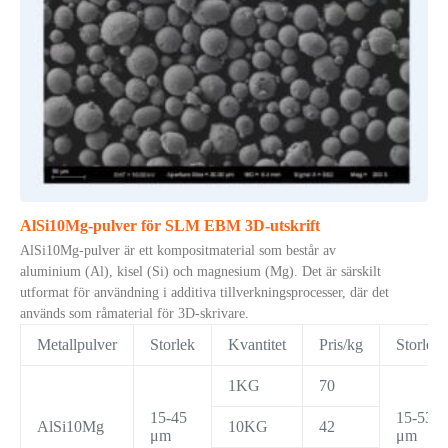
AlSi10Mg-pulver för SLM EBM 3D-utskrift
AlSi10Mg-pulver är ett kompositmaterial som består av
aluminium (Al), kisel (Si) och magnesium (Mg). Det är särskilt
utformat för användning i additiva tillverkningsprocesser, där det
används som råmaterial för 3D-skrivare.
Metallpulver
Storlek
Kvantitet
Pris/kg
Storlek
1KG
70
15-45
15-53
AlSi10Mg
10KG
42
μm
μm