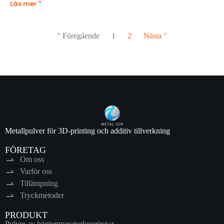
Läs mer "
" Föregående
1
2
Nästa "
Metallpulver för 3D-printing och additiv tillverkning
FÖRETAG
Om oss
Varför oss
Tillämpning
Tryckmetoder
PRODUKT
Pulver av högtemperaturlegeringar