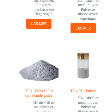
metallpulver
,
3D-utskrift av
Pulver av
metallpulver
,
titanbaserade
Pulver av
legeringar
titanbaserade
legeringar
LÄS MER
LÄS MER
TC11 Pulver : En
TC4 ELI Pulver
omfattande guide
3D-utskrift av
3D-utskrift av
metallpulver
,
metallpulver
,
Pulver av
Pulver av
titanbaserade