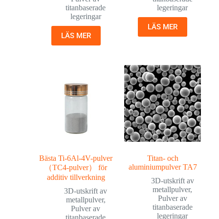
titanbaserade
legeringar
legeringar
LÄS MER
LÄS MER
Bästa Ti-6Al-4V-pulver
Titan- och
aluminiumpulver TA7
（TC4-pulver） för
additiv tillverkning
3D-utskrift av
metallpulver
,
3D-utskrift av
Pulver av
metallpulver
,
titanbaserade
Pulver av
legeringar
titanbaserade