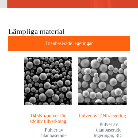
Lämpliga material
Titanbaserade legeringar
Ti45Nb-pulver för
Pulver av TiNb-legering
additiv tillverkning
Pulver av
Pulver av
titanbaserade
titanbaserade
legeringar
,
3D-