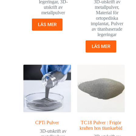
legeringar
,
3D-
3D-utskrift av
utskrift av
metallpulver
,
metallpulver
Material för
ortopediska
implantat
,
Pulver
LÄS MER
av titanbaserade
legeringar
LÄS MER
CPTi Pulver
TC18 Pulver : Frigör
kraften hos titankarbid
3D-utskrift av