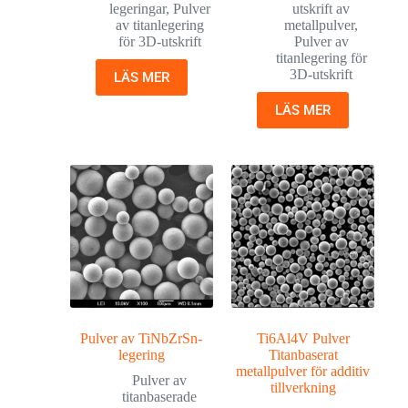
legeringar
,
Pulver
utskrift av
av titanlegering
metallpulver
,
för 3D-utskrift
Pulver av
titanlegering för
3D-utskrift
LÄS MER
LÄS MER
Pulver av TiNbZrSn-
Ti6Al4V Pulver
legering
Titanbaserat
metallpulver för additiv
Pulver av
tillverkning
titanbaserade