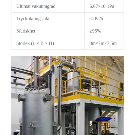
Ultimat vakuumgrad
6,67×10-1Pa
Tryckökningstakt
≤2Pa/h
Sfäriskhet
≥95%
Storlek (L × B × H)
8m×7m×7,5m