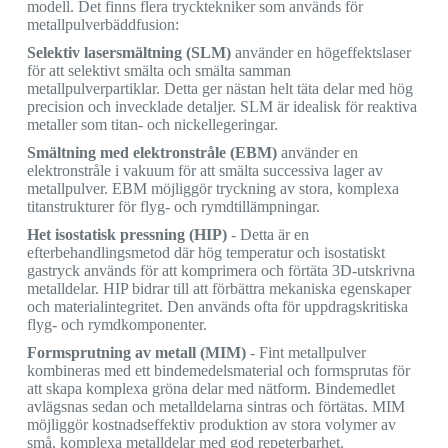
modell. Det finns flera trycktekniker som används för
metallpulverbäddfusion:
Selektiv lasersmältning (SLM)
använder en högeffektslaser
för att selektivt smälta och smälta samman
metallpulverpartiklar. Detta ger nästan helt täta delar med hög
precision och invecklade detaljer. SLM är idealisk för reaktiva
metaller som titan- och nickellegeringar.
Smältning med elektronstråle (EBM)
använder en
elektronstråle i vakuum för att smälta successiva lager av
metallpulver. EBM möjliggör tryckning av stora, komplexa
titanstrukturer för flyg- och rymdtillämpningar.
Het isostatisk pressning (HIP)
- Detta är en
efterbehandlingsmetod där hög temperatur och isostatiskt
gastryck används för att komprimera och förtäta 3D-utskrivna
metalldelar. HIP bidrar till att förbättra mekaniska egenskaper
och materialintegritet. Den används ofta för uppdragskritiska
flyg- och rymdkomponenter.
Formsprutning av metall (MIM)
- Fint metallpulver
kombineras med ett bindemedelsmaterial och formsprutas för
att skapa komplexa gröna delar med nätform. Bindemedlet
avlägsnas sedan och metalldelarna sintras och förtätas. MIM
möjliggör kostnadseffektiv produktion av stora volymer av
små, komplexa metalldelar med god repeterbarhet.