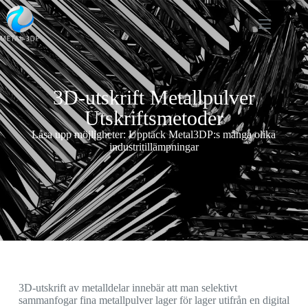
3D-utskrift Metallpulver
Utskriftsmetoder
Låsa upp möjligheter: Upptäck Metal3DP:s många olika
industritillämpningar
3D-utskrift av metalldelar innebär att man selektivt
sammanfogar fina metallpulver lager för lager utifrån en digital