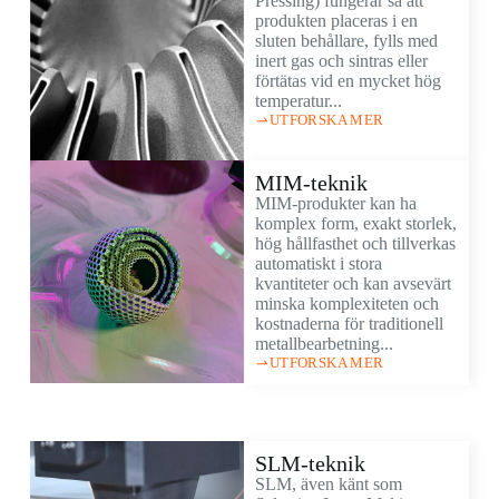
Pressing) fungerar så att
produkten placeras i en
sluten behållare, fylls med
inert gas och sintras eller
förtätas vid en mycket hög
temperatur...
UTFORSKA MER
MIM-teknik
MIM-produkter kan ha
komplex form, exakt storlek,
hög hållfasthet och tillverkas
automatiskt i stora
kvantiteter och kan avsevärt
minska komplexiteten och
kostnaderna för traditionell
metallbearbetning...
UTFORSKA MER
SLM-teknik
SLM, även känt som