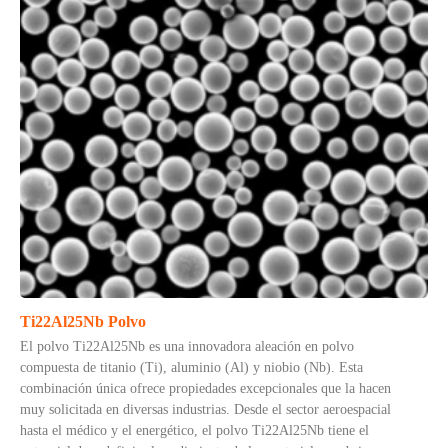
Ti22Al25Nb Polvo
El polvo Ti22Al25Nb es una innovadora aleación en polvo
compuesta de titanio (Ti), aluminio (Al) y niobio (Nb). Esta
combinación única ofrece propiedades excepcionales que la hacen
muy solicitada en diversas industrias. Desde el sector aeroespacial
hasta el médico y el energético, el polvo Ti22Al25Nb tiene el