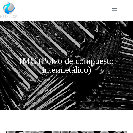
IMC (Polvo de compuesto
intermetálico)