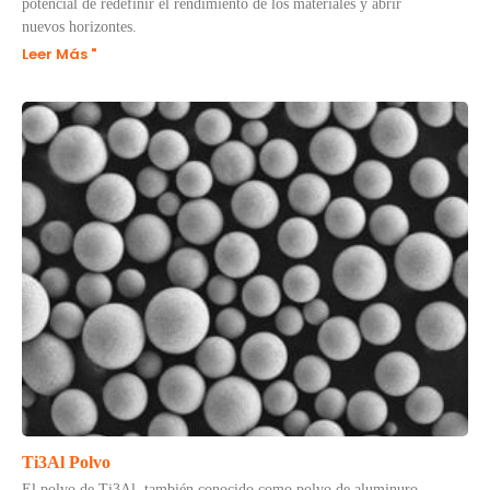
potencial de redefinir el rendimiento de los materiales y abrir
nuevos horizontes.
Leer Más "
Ti3Al Polvo
El polvo de Ti3Al, también conocido como polvo de aluminuro