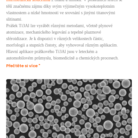
těší značnému zájmu díky svým výjimečným vysokoteplotním
vlastnostem a nízké hmotnosti ve srovnání s jinými titanovými
slitinami.
Prášek Ti3Al lze vyrábět různými metodami, včetně plynové
atomizace, mechanického legování a tepelné plazmové
sféroidizace. Je k dispozici v různých velikostech částic,
morfologii a stupních čistoty, aby vyhovoval různým aplikacím.
Hlavní aplikace práškového Ti3Al jsou v leteckém a
automobilovém průmyslu, biomedicíně a chemických procesech.
Přečtěte si více "