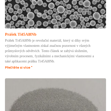
Prášek Ti45Al8Nb
Prášek Ti45Al8Nb je revoluční materiál, který si díky svým
výjimečným vlastnostem získal značnou pozornost v různých
průmyslových odvětvích. Tento článek se zabývá složením,
výrobním procesem, fyzikálními a mechanickými vlastnostmi a
také aplikacemi prášku Ti45Al8Nb.
Přečtěte si více "