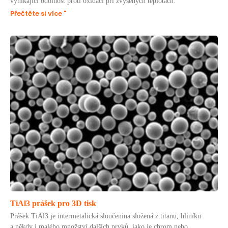
vynikající odolnost proti oxidaci při zvýšených teplotách.
Přečtěte si více "
TiAl3 prášek pro 3D tisk
Prášek TiAl3 je intermetalická sloučenina složená z titanu, hliníku
a někdy i malého množství dalších prvků, jako je chrom nebo