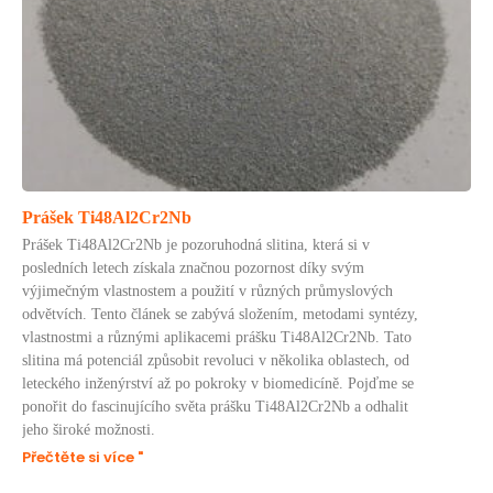
Prášek Ti48Al2Cr2Nb
Prášek Ti48Al2Cr2Nb je pozoruhodná slitina, která si v
posledních letech získala značnou pozornost díky svým
výjimečným vlastnostem a použití v různých průmyslových
odvětvích. Tento článek se zabývá složením, metodami syntézy,
vlastnostmi a různými aplikacemi prášku Ti48Al2Cr2Nb. Tato
slitina má potenciál způsobit revoluci v několika oblastech, od
leteckého inženýrství až po pokroky v biomedicíně. Pojďme se
ponořit do fascinujícího světa prášku Ti48Al2Cr2Nb a odhalit
jeho široké možnosti.
Přečtěte si více "