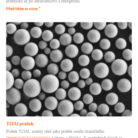
průmyslu až po zdravotnictví a energetiku.
Přečtěte si více "
Ti3Al prášek
Prášek Ti3Al, známý také jako prášek oxidu titaničitého.
intermetalická sloučenina
z titanu a hliníku. V posledních letech se