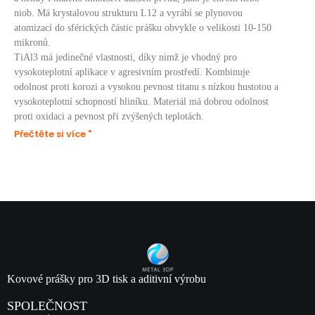
niob. Má krystalovou strukturu L12 a vyrábí se plynovou
atomizací do sférických částic prášku obvykle o velikosti 10-150
mikronů.
TiAl3 má jedinečné vlastnosti, díky nimž je vhodný pro
vysokoteplotní aplikace v agresivním prostředí. Kombinuje
odolnost proti korozi a vysokou pevnost titanu s nízkou hustotou a
vysokoteplotní schopností hliníku. Materiál má dobrou odolnost
proti oxidaci a pevnost při zvýšených teplotách.
Přečtěte si více "
Kovové prášky pro 3D tisk a aditivní výrobu
SPOLEČNOST