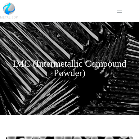
IMC (Intermetallic Compound
Powder)