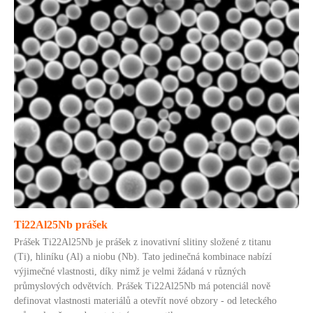
Ti22Al25Nb prášek
Prášek Ti22Al25Nb je prášek z inovativní slitiny složené z titanu
(Ti), hliníku (Al) a niobu (Nb). Tato jedinečná kombinace nabízí
výjimečné vlastnosti, díky nimž je velmi žádaná v různých
průmyslových odvětvích. Prášek Ti22Al25Nb má potenciál nově
definovat vlastnosti materiálů a otevřít nové obzory - od leteckého