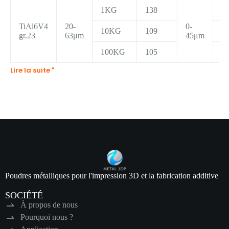
1KG
138
1
TiAl6V4
20-
0-
10KG
109
1
gr.23
63μm
45μm
100KG
105
1
Lire la suite "
Poudres métalliques pour l'impression 3D et la fabrication additive
SOCIÉTÉ
À propos de nous
Pourquoi nous ?