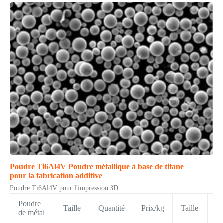
Poudre Ti6Al4V Poudre métallique à base de titane
pour la fabrication additive
Poudre Ti6Al4V pour l'impression 3D :
Poudre
Taille
Quantité
Prix/kg
Taille
Qu
de métal