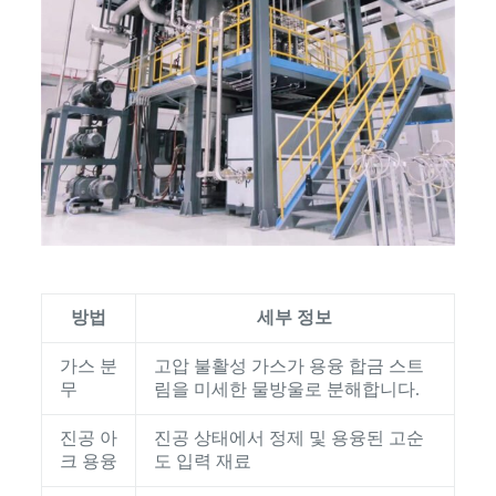
방법
세부 정보
가스 분
고압 불활성 가스가 용융 합금 스트
무
림을 미세한 물방울로 분해합니다.
진공 아
진공 상태에서 정제 및 용융된 고순
크 용융
도 입력 재료