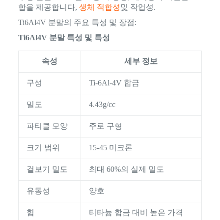
합을 제공합니다,
생체 적합성
및 작업성.
Ti6Al4V 분말의 주요 특성 및 장점:
Ti6Al4V 분말 특성 및 특성
속성
세부 정보
구성
Ti-6Al-4V 합금
밀도
4.43g/cc
파티클 모양
주로 구형
크기 범위
15-45 미크론
겉보기 밀도
최대 60%의 실제 밀도
유동성
양호
힘
티타늄 합금 대비 높은 가격