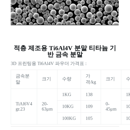
적층 제조용 Ti6Al4V 분말 티타늄 기
반 금속 분말
3D 프린팅용 Ti6Al4V 파우더 가격표 :
금속분
가
크기
수량
크기
말
격/kg
1KG
138
1
TiAl6V4
20-
0-
10KG
109
1
gr.23
63μm
45μm
100KG
105
1