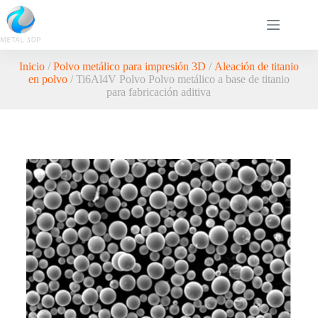
Inicio
/
Polvo metálico para impresión 3D
/
Aleación de titanio
en polvo
/ Ti6Al4V Polvo Polvo metálico a base de titanio
para fabricación aditiva