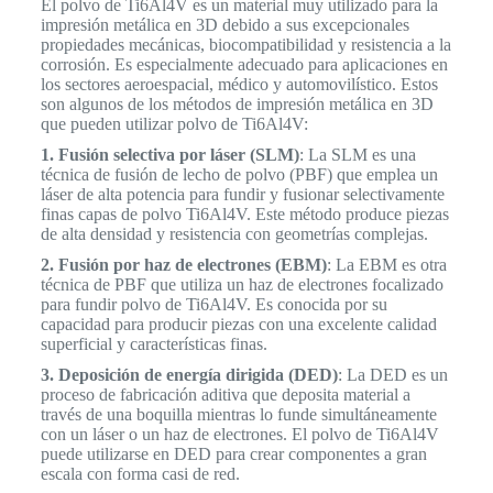
El polvo de Ti6Al4V es un material muy utilizado para la
impresión metálica en 3D debido a sus excepcionales
propiedades mecánicas, biocompatibilidad y resistencia a la
corrosión. Es especialmente adecuado para aplicaciones en
los sectores aeroespacial, médico y automovilístico. Estos
son algunos de los métodos de impresión metálica en 3D
que pueden utilizar polvo de Ti6Al4V:
1. Fusión selectiva por láser (SLM)
: La SLM es una
técnica de fusión de lecho de polvo (PBF) que emplea un
láser de alta potencia para fundir y fusionar selectivamente
finas capas de polvo Ti6Al4V. Este método produce piezas
de alta densidad y resistencia con geometrías complejas.
2. Fusión por haz de electrones (EBM)
: La EBM es otra
técnica de PBF que utiliza un haz de electrones focalizado
para fundir polvo de Ti6Al4V. Es conocida por su
capacidad para producir piezas con una excelente calidad
superficial y características finas.
3. Deposición de energía dirigida (DED)
: La DED es un
proceso de fabricación aditiva que deposita material a
través de una boquilla mientras lo funde simultáneamente
con un láser o un haz de electrones. El polvo de Ti6Al4V
puede utilizarse en DED para crear componentes a gran
escala con forma casi de red.