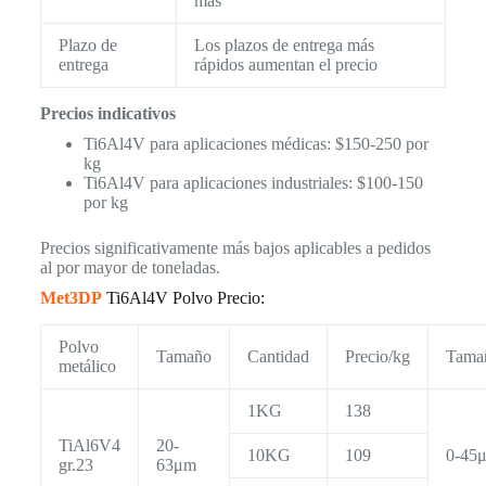
más
Plazo de
Los plazos de entrega más
entrega
rápidos aumentan el precio
Precios indicativos
Ti6Al4V para aplicaciones médicas: $150-250 por
kg
Ti6Al4V para aplicaciones industriales: $100-150
por kg
Precios significativamente más bajos aplicables a pedidos
al por mayor de toneladas.
Met3DP
Ti6Al4V Polvo Precio:
Polvo
Tamaño
Cantidad
Precio/kg
Tama
metálico
1KG
138
TiAl6V4
20-
10KG
109
0-45
gr.23
63μm