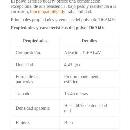
El polvo esférico ti6al4v ofrece una combinación
excepcional de alta resistencia, bajo peso y resistencia a la
corrosión,
biocompatibilidad
y trabajabilidad.
Principales propiedades y ventajas del polvo de Ti6Al4V:
Propiedades y características del polvo Ti6Al4V
Propiedades
Detalles
Composición
Aleación Ti-6Al-4V
Densidad
4,43 g/cc
Forma de las
Predominantemente
partículas
esférico
Tamaños
15-45 micras
Hasta 60% de densidad
Densidad aparente
real
Fluidez
Bien