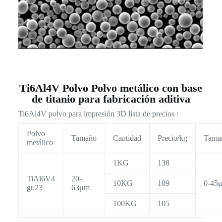
Ti6Al4V Polvo Polvo metálico con base
de titanio para fabricación aditiva
Ti6Al4V polvo para impresión 3D lista de precios :
Polvo
Tamaño
Cantidad
Precio/kg
Tama
metálico
1KG
138
TiAl6V4
20-
10KG
109
0-45
gr.23
63μm
100KG
105