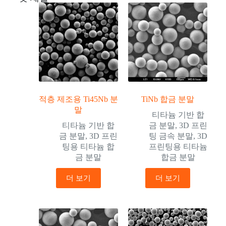
적층 제조용 Ti45Nb 분
TiNb 합금 분말
말
티타늄 기반 합
티타늄 기반 합
금 분말
,
3D 프린
금 분말
,
3D 프린
팅 금속 분말
,
3D
팅용 티타늄 합
프린팅용 티타늄
금 분말
합금 분말
더 보기
더 보기