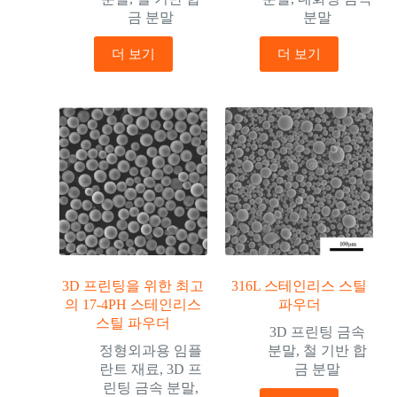
금 분말
분말
더 보기
더 보기
3D 프린팅을 위한 최고
316L 스테인리스 스틸
의 17-4PH 스테인리스
파우더
스틸 파우더
3D 프린팅 금속
정형외과용 임플
분말
,
철 기반 합
란트 재료
,
3D 프
금 분말
린팅 금속 분말
,