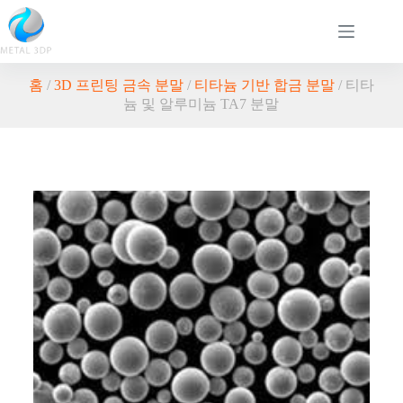
홈
/
3D 프린팅 금속 분말
/
티타늄 기반 합금 분말
/ 티타
늄 및 알루미늄 TA7 분말