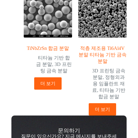
TiNbZrSn 합금 분말
적층 제조용 Ti6Al4V
분말 티타늄 기반 금속
티타늄 기반 합
분말
금 분말
,
3D 프린
팅 금속 분말
3D 프린팅 금속
분말
,
정형외과
더 보기
용 임플란트 재
료
,
티타늄 기반
합금 분말
더 보기
문의하기
질문이 있으신가요? 지금 메시지를 보내주세