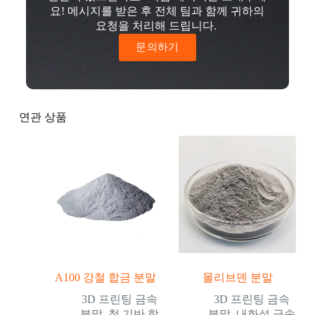
요! 메시지를 받은 후 전체 팀과 함께 귀하의
요청을 처리해 드립니다.
문의하기
연관 상품
A100 강철 합금 분말
몰리브덴 분말
3D 프린팅 금속
3D 프린팅 금속
분말
,
철 기반 합
분말
,
내화성 금속