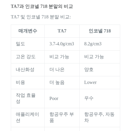
TA7과 인코넬 718 분말의 비교
TA7 및 인코넬 718 분말 비교:
매개변수
TA7
인코넬 718
밀도
3.7-4.0g/cm3
8.2g/cm3
고온 강도
비교 가능
비교 가능
내산화성
더 나은
양호
비용
더 높음
Lower
작업 효율
우수
Poor
성
애플리케이
항공우주 부
항공우주, 자동
션
품
차