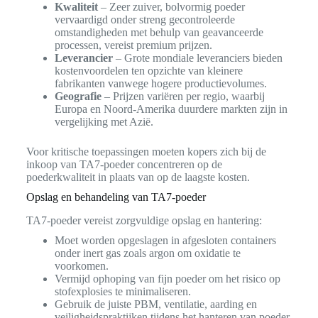
Kwaliteit
– Zeer zuiver, bolvormig poeder
vervaardigd onder streng gecontroleerde
omstandigheden met behulp van geavanceerde
processen, vereist premium prijzen.
Leverancier
– Grote mondiale leveranciers bieden
kostenvoordelen ten opzichte van kleinere
fabrikanten vanwege hogere productievolumes.
Geografie
– Prijzen variëren per regio, waarbij
Europa en Noord-Amerika duurdere markten zijn in
vergelijking met Azië.
Voor kritische toepassingen moeten kopers zich bij de
inkoop van TA7-poeder concentreren op de
poederkwaliteit in plaats van op de laagste kosten.
Opslag en behandeling van TA7-poeder
TA7-poeder vereist zorgvuldige opslag en hantering:
Moet worden opgeslagen in afgesloten containers
onder inert gas zoals argon om oxidatie te
voorkomen.
Vermijd ophoping van fijn poeder om het risico op
stofexplosies te minimaliseren.
Gebruik de juiste PBM, ventilatie, aarding en
veiligheidspraktijken tijdens het hanteren van poeder.