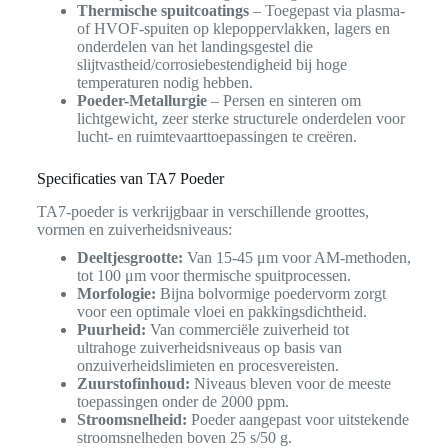
Thermische spuitcoatings
– Toegepast via plasma-
of HVOF-spuiten op klepoppervlakken, lagers en
onderdelen van het landingsgestel die
slijtvastheid/corrosiebestendigheid bij hoge
temperaturen nodig hebben.
Poeder-Metallurgie
– Persen en sinteren om
lichtgewicht, zeer sterke structurele onderdelen voor
lucht- en ruimtevaarttoepassingen te creëren.
Specificaties van TA7 Poeder
TA7-poeder is verkrijgbaar in verschillende groottes,
vormen en zuiverheidsniveaus:
Deeltjesgrootte:
Van 15-45 μm voor AM-methoden,
tot 100 μm voor thermische spuitprocessen.
Morfologie:
Bijna bolvormige poedervorm zorgt
voor een optimale vloei en pakkingsdichtheid.
Puurheid:
Van commerciële zuiverheid tot
ultrahoge zuiverheidsniveaus op basis van
onzuiverheidslimieten en procesvereisten.
Zuurstofinhoud:
Niveaus bleven voor de meeste
toepassingen onder de 2000 ppm.
Stroomsnelheid:
Poeder aangepast voor uitstekende
stroomsnelheden boven 25 s/50 g.