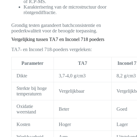
of ICP-MS.
Karakterisering van de microstructuur door
röntgendiffractie.
Grondig testen garandeert batchconsistentie en
poederkwaliteit voor de beoogde toepassing.
Vergelijking tussen TA7 en Inconel 718 poeders
TA7- en Inconel 718-poeders vergeleken:
Parameter
TA7
Inconel 7
Dikte
3,7-4,0 g/cm3
8,2 g/cm3
Sterkte bij hoge
Vergelijkbaar
Vergelijkb
temperaturen
Oxidatie
Beter
Goed
weerstand
Kosten
Hoger
Lager
Werkbaarheid
Arm
Uitsteken