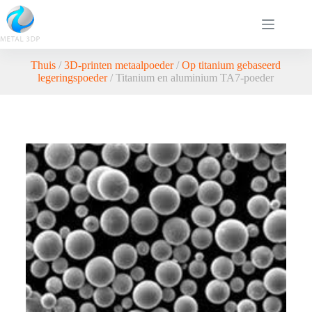
Thuis
/
3D-printen metaalpoeder
/
Op titanium gebaseerd
legeringspoeder
/ Titanium en aluminium TA7-poeder