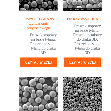
Proszek Ti45Nb do
Proszek stopu TiNb
wytwarzania
Proszek stopowy
przyrostowego
na bazie tytanu
,
Proszek stopowy
Proszek metalowy
na bazie tytanu
,
do druku 3D
,
Proszek ze stopu
Proszek ze stopu
tytanu do druku
tytanu do druku
3D
3D
CZYTAJ WIĘCEJ
CZYTAJ WIĘCEJ