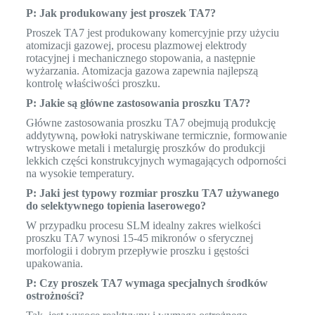
P: Jak produkowany jest proszek TA7?
Proszek TA7 jest produkowany komercyjnie przy użyciu
atomizacji gazowej, procesu plazmowej elektrody
rotacyjnej i mechanicznego stopowania, a następnie
wyżarzania. Atomizacja gazowa zapewnia najlepszą
kontrolę właściwości proszku.
P: Jakie są główne zastosowania proszku TA7?
Główne zastosowania proszku TA7 obejmują produkcję
addytywną, powłoki natryskiwane termicznie, formowanie
wtryskowe metali i metalurgię proszków do produkcji
lekkich części konstrukcyjnych wymagających odporności
na wysokie temperatury.
P: Jaki jest typowy rozmiar proszku TA7 używanego
do selektywnego topienia laserowego?
W przypadku procesu SLM idealny zakres wielkości
proszku TA7 wynosi 15-45 mikronów o sferycznej
morfologii i dobrym przepływie proszku i gęstości
upakowania.
P: Czy proszek TA7 wymaga specjalnych środków
ostrożności?