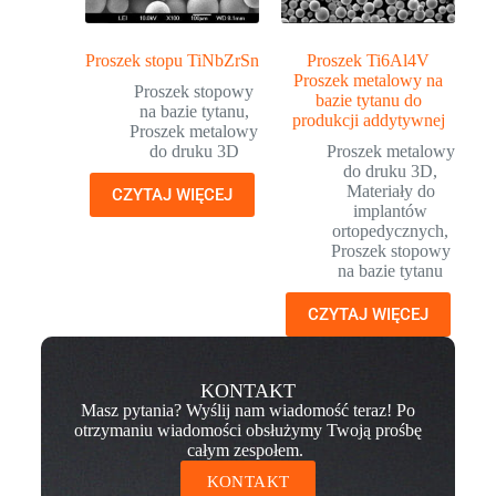
Proszek stopu TiNbZrSn
Proszek Ti6Al4V
Proszek metalowy na
Proszek stopowy
bazie tytanu do
na bazie tytanu
,
produkcji addytywnej
Proszek metalowy
do druku 3D
Proszek metalowy
do druku 3D
,
Materiały do
CZYTAJ WIĘCEJ
implantów
ortopedycznych
,
Proszek stopowy
na bazie tytanu
CZYTAJ WIĘCEJ
KONTAKT
Masz pytania? Wyślij nam wiadomość teraz! Po
otrzymaniu wiadomości obsłużymy Twoją prośbę
całym zespołem.
KONTAKT