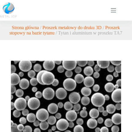
Strona główna
/
Proszek metalowy do druku 3D
/
Proszek
stopowy na bazie tytanu
/ Tytan i aluminium w proszku TA7