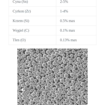
Cyna (Sn)
2-5%
Cyrkon (Zr)
1-4%
Krzem (Si)
0.5% max
Węgiel (C)
0.1% max
Tlen (O)
0.13% max