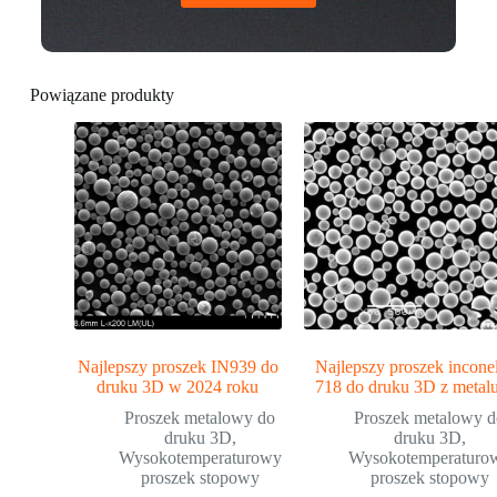
Powiązane produkty
Najlepszy proszek IN939 do
Najlepszy proszek incone
druku 3D w 2024 roku
718 do druku 3D z metal
Proszek metalowy do
Proszek metalowy 
druku 3D
,
druku 3D
,
Wysokotemperaturowy
Wysokotemperaturo
proszek stopowy
proszek stopowy