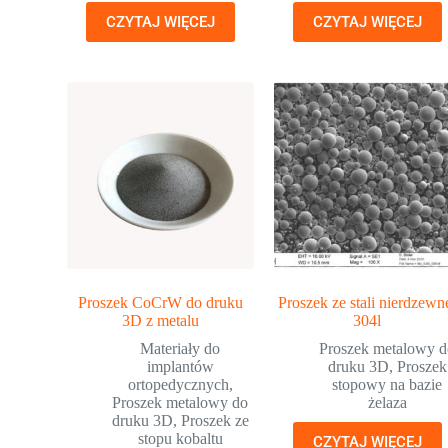
CZYTAJ WIĘCEJ
CZYTAJ WIĘCEJ
Proszek CoCrW do druku
Proszek ze stali nierdzewn
3D z metalu
304l
Materiały do
Proszek metalowy 
implantów
druku 3D
,
Proszek
ortopedycznych
,
stopowy na bazie
Proszek metalowy do
żelaza
druku 3D
,
Proszek ze
stopu kobaltu
CZYTAJ WIĘCEJ