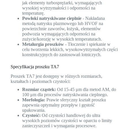
jak elementy turbosprężarki, wymagających
wysokiej wytrzymałości i odporności na
temperaturę.
Powłoki natryskiwane cieplnie
- Nakładana
metodą natrysku plazmowego lub HVOF na
powierzchnie zaworów, łożysk, elementów
podwozia wymagających odporności na
zużycie/korozję w wysokich temperaturach.
Metalurgia proszków
- Tłoczenie i spiekanie w
celu tworzenia lekkich, wysokowytrzymałych części
konstrukcyjnych do zastosowań lotniczych.
Specyfikacja proszku TA7
Proszek TA7 jest dostępny w różnych rozmiarach,
kształtach i poziomach czystości:
Rozmiar cząstek:
Od 15-45 μm dla metod AM, do
100 μm dla procesów natryskiwania cieplnego.
Morfologia:
Prawie sferyczny kształt proszku
zapewnia optymalny przepływ i gęstość
upakowania.
Czystość:
Od czystości handlowej do ultra
wysokich poziomów czystości w oparciu o limity
zanieczyszczeń i wymagania procesowe.