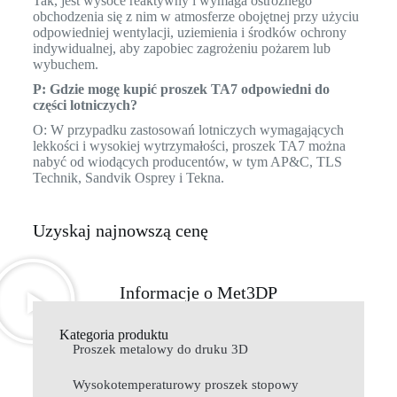
Tak, jest wysoce reaktywny i wymaga ostrożnego
obchodzenia się z nim w atmosferze obojętnej przy użyciu
odpowiedniej wentylacji, uziemienia i środków ochrony
indywidualnej, aby zapobiec zagrożeniu pożarem lub
wybuchem.
P: Gdzie mogę kupić proszek TA7 odpowiedni do
części lotniczych?
O: W przypadku zastosowań lotniczych wymagających
lekkości i wysokiej wytrzymałości, proszek TA7 można
nabyć od wiodących producentów, w tym AP&C, TLS
Technik, Sandvik Osprey i Tekna.
Uzyskaj najnowszą cenę
Informacje o Met3DP
Kategoria produktu
Proszek metalowy do druku 3D
Wysokotemperaturowy proszek stopowy