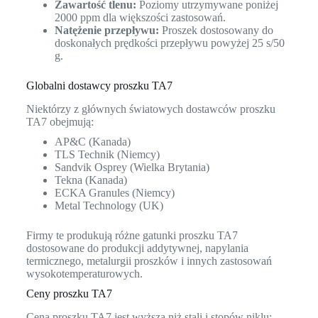
Zawartość tlenu:
Poziomy utrzymywane poniżej
2000 ppm dla większości zastosowań.
Natężenie przepływu:
Proszek dostosowany do
doskonałych prędkości przepływu powyżej 25 s/50
g.
Globalni dostawcy proszku TA7
Niektórzy z głównych światowych dostawców proszku
TA7 obejmują:
AP&C (Kanada)
TLS Technik (Niemcy)
Sandvik Osprey (Wielka Brytania)
Tekna (Kanada)
ECKA Granules (Niemcy)
Metal Technology (UK)
Firmy te produkują różne gatunki proszku TA7
dostosowane do produkcji addytywnej, napylania
termicznego, metalurgii proszków i innych zastosowań
wysokotemperaturowych.
Ceny proszku TA7
Cena proszku TA7 jest wyższa niż stali i stopów niklu: