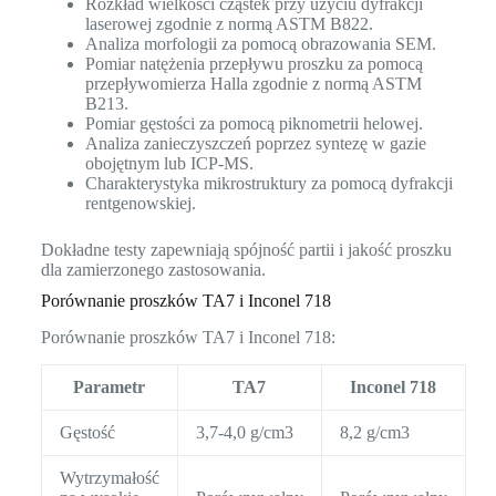
Rozkład wielkości cząstek przy użyciu dyfrakcji
laserowej zgodnie z normą ASTM B822.
Analiza morfologii za pomocą obrazowania SEM.
Pomiar natężenia przepływu proszku za pomocą
przepływomierza Halla zgodnie z normą ASTM
B213.
Pomiar gęstości za pomocą piknometrii helowej.
Analiza zanieczyszczeń poprzez syntezę w gazie
obojętnym lub ICP-MS.
Charakterystyka mikrostruktury za pomocą dyfrakcji
rentgenowskiej.
Dokładne testy zapewniają spójność partii i jakość proszku
dla zamierzonego zastosowania.
Porównanie proszków TA7 i Inconel 718
Porównanie proszków TA7 i Inconel 718:
Parametr
TA7
Inconel 718
Gęstość
3,7-4,0 g/cm3
8,2 g/cm3
Wytrzymałość