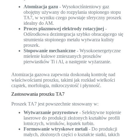
Atomizacja gazu
- Wysokociśnieniowy gaz
obojętny używany do rozpylania stopionego stopu
TA7, w wyniku czego powstaje sferyczny proszek
idealny do AM.
Proces plazmowej elektrody rotacyjnej
-
Odśrodkowa dezintegracja szybko obracającego się
strumienia stopionego metalu wytwarza kulisty
proszek.
Stopowanie mechaniczne
- Wysokoenergetyczne
mielenie kulowe zmieszanych proszków
pierwiastków Ti i Al, a następnie wyżarzanie.
Atomizacja gazowa zapewnia doskonałą kontrolę nad
właściwościami proszku, takimi jak rozkład wielkości
cząstek, morfologia, mikroczystość i płynność.
Zastosowania proszku TA7
Proszek TA7 jest powszechnie stosowany w:
Wytwarzanie przyrostowe
- Selektywne topienie
laserowe do produkcji złożonych kształtów profili
lotniczych, wirników, łopatek turbin.
Formowanie wtryskowe metali
- Do produkcji
małych, złożonych części o kształcie siatki, takich