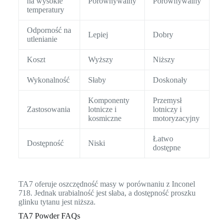
na wysokie
Porównywalny
Porównywalny
temperatury
Odporność na
Lepiej
Dobry
utlenianie
Koszt
Wyższy
Niższy
Wykonalność
Słaby
Doskonały
Komponenty
Przemysł
Zastosowania
lotnicze i
lotniczy i
kosmiczne
motoryzacyjny
Łatwo
Dostępność
Niski
dostępne
TA7 oferuje oszczędność masy w porównaniu z Inconel
718. Jednak urabialność jest słaba, a dostępność proszku
glinku tytanu jest niższa.
TA7 Powder FAQs