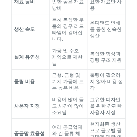
재료 낭비
인한 높은 재료
요한 재료만 사
낭비
용
특히 복잡한 부
온디맨드 인쇄
품의 경우 리드
생산 속도
를 통한 신속한
타임이 길어집
생산
니다.
가공 및 주조
복잡한 형상과
설계 유연성
제약으로 제한
경량 구조 지원
됨
금형, 금형 및
툴링이 필요하
툴링 비용
기계 가공에 드
지 않아 비용 절
는 높은 비용
감
비용이 많이 들
고유한 디자인
사용자 지정
고 시간이 많이
을 위한 간편한
소요됨
사용자 지정
현지화된 생산
여러 공급업체
으로 글로벌 공
공급망 효율성
와 긴 물류 체
급망에 대한 의