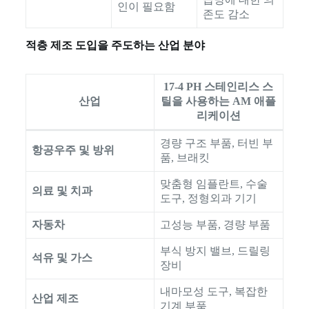
인이 필요함
존도 감소
적층 제조 도입을 주도하는 산업 분야
17-4 PH 스테인리스 스
산업
틸을 사용하는 AM 애플
리케이션
경량 구조 부품, 터빈 부
항공우주 및 방위
품, 브래킷
맞춤형 임플란트, 수술
의료 및 치과
도구, 정형외과 기기
자동차
고성능 부품, 경량 부품
부식 방지 밸브, 드릴링
석유 및 가스
장비
내마모성 도구, 복잡한
산업 제조
기계 부품