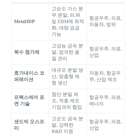
고순도 가스 분
무 분말, SLM
항공우주, 의료,
Metal3DP
및 EBM에 최적
자동차, 방위
화, 대량 공급
가능
고성능 금속 분
항공우주, 의료,
목수 첨가제
말, 엄격한 품
산업
질 관리
대규모 분말 생
호가내이스 코
자동차, 항공우
산, 맞춤형 제
퍼레이션
주, 산업 제조
형 생산
첨단 분말 제
프렉스에어 표
항공우주, 의료,
조, 적층 제조
면 기술
에너지
기업과의 협업
고순도 금속 분
샌드빅 오스프
항공우주, 의료,
말, 강력한
리
산업
R&D 지원