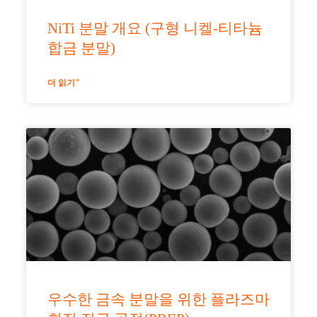
NiTi 분말 개요 (구형 니켈-티타늄
합금 분말)
더 읽기"
우수한 금속 분말을 위한 플라즈마