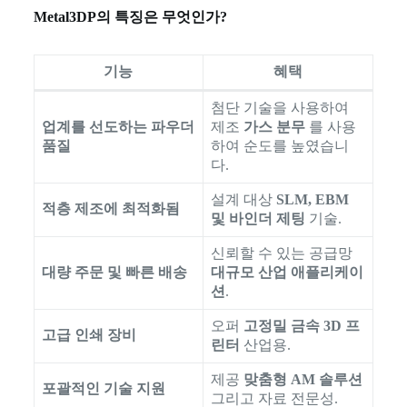
Metal3DP의 특징은 무엇인가?
기능
혜택
첨단 기술을 사용하여
업계를 선도하는 파우더
제조
가스 분무
를 사용
품질
하여 순도를 높였습니
다.
설계 대상
SLM, EBM
적층 제조에 최적화됨
및 바인더 제팅
기술.
신뢰할 수 있는 공급망
대량 주문 및 빠른 배송
대규모 산업 애플리케이
션
.
오퍼
고정밀 금속 3D 프
고급 인쇄 장비
린터
산업용.
제공
맞춤형 AM 솔루션
포괄적인 기술 지원
그리고 자료 전문성.