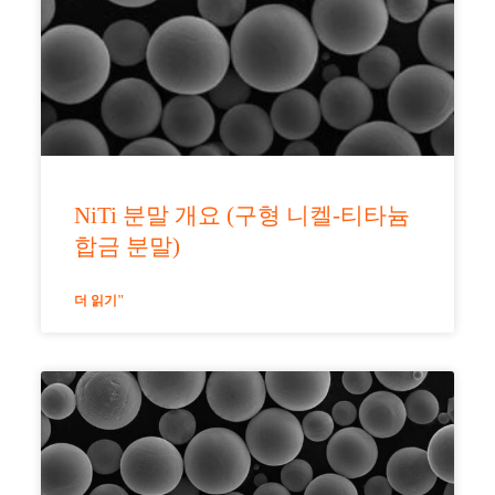
NiTi 분말 개요 (구형 니켈-티타늄
합금 분말)
더 읽기"