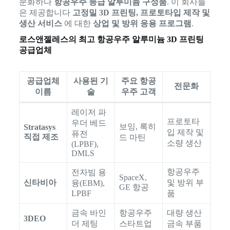
문화하다
항공우주 등급 알루미늄 구성품
. 이 회사들
은 제공합니다
고정밀 3D 프린팅, 프로토타입 제작 및
생산 서비스
에 대한
상업 및 방위 응용 프로그램
.
로스앤젤레스의 최고 항공우주 알루미늄 3D 프린팅
공급업체
공급업체
사용된 기
주요 항공
전문화
이름
술
우주 고객
레이저 파
프로토타
우더 베드
보잉, 록히
Stratasys
입 제작 및
퓨전
직접 제조
드 마틴
소량 생산
(LPBF),
DMLS
항공우주
전자빔 용
SpaceX,
신타비아
및 방위 부
융(EBM),
GE 항공
LPBF
품
금속 바인
항공우주
대량 생산
3DEO
더 제팅
스타트업
금속 부품