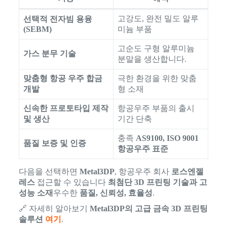
고강도, 완전 밀도 알루
선택적 전자빔 용융
(SEBM)
미늄 부품
고순도 구형 알루미늄
가스 분무 기술
분말을 생산합니다.
맞춤형 항공 우주 합금
극한 환경을 위한 맞춤
개발
형 소재
신속한 프로토타입 제작
항공우주 부품의 출시
및 생산
기간 단축
충족
AS9100, ISO 9001
품질 보증 및 인증
항공우주 표준
다음을 선택하면
Metal3DP
, 항공우주 회사
로스엔젤
레스
접근할 수 있습니다
최첨단 3D 프린팅 기술과 고
성능 소재
우수한
품질, 신뢰성, 효율성
.
🔗 자세히 알아보기
Metal3DP의 고급 금속 3D 프린팅
솔루션
여기
.