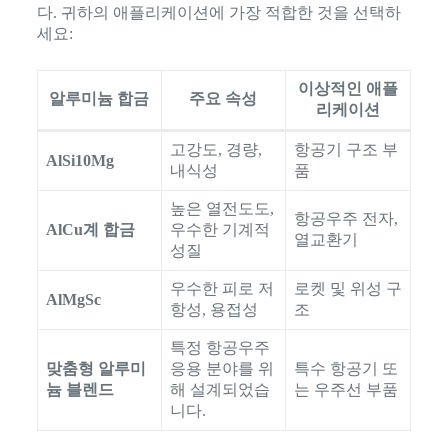
다. 귀하의 애플리케이션에 가장 적합한 것을 선택하
세요:
이상적인 애플
알루미늄 합금
주요 속성
리케이션
고강도, 경량,
항공기 구조 부
AlSi10Mg
내식성
품
높은 열전도도,
항공우주 전자,
AlCu계 합금
우수한 기계적
열교환기
성질
우수한 피로 저
로켓 및 위성 구
AlMgSc
항성, 용접성
조
특정 항공우주
맞춤형 알루미
응용 분야를 위
특수 항공기 또
늄 블렌드
해 설계되었습
는 우주선 부품
니다.