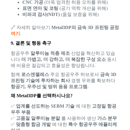
CNC 가공
(더욱 엄격한 허용 오차를 위해)
표면 연마 및 코팅
(공기 역학 개선을 위해)
비파괴 검사(NDT)
(품질 보증을 위해)
🔗 자세히 알아보기
Metal3DP의 금속 3D 프린팅 공정
여기
.
9. 결론 및 행동 촉구
항공우주
알루미늄 적층 제조
산업을 혁신하고 있습
니다
더 가볍고, 더 강하고, 더 복잡한 구성 요소
동시
에 비용은 절감되고 효율성은 향상됩니다.
함께
로스엔젤레스
주요 항공우주 허브로서
금속 3D
프린팅 기술에 투자하는 회사
경쟁 우위를 확보하다
항공기, 우주선 및 방위 응용 프로그램
.
왜 Metal3DP를 선택하시나요?
✅
업계를 선도하는 SEBM 기술
에 대한
고정밀 항공
우주 부품
✅
고품질 알루미늄 분말
를 사용하여 생산
가스 분무
✅
맞춤형 합금 개발
에 대한
특수 항공우주 애플리케