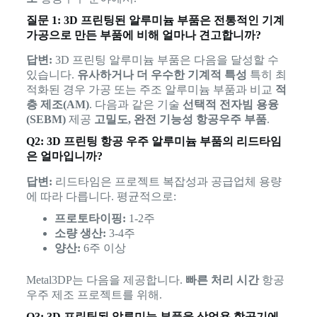
질문 1: 3D 프린팅된 알루미늄 부품은 전통적인 기계
가공으로 만든 부품에 비해 얼마나 견고합니까?
답변:
3D 프린팅 알루미늄 부품은 다음을 달성할 수
있습니다.
유사하거나 더 우수한 기계적 특성
특히 최
적화된 경우 가공 또는 주조 알루미늄 부품과 비교
적
층 제조(AM)
. 다음과 같은 기술
선택적 전자빔 용융
(SEBM)
제공
고밀도, 완전 기능성 항공우주 부품
.
Q2: 3D 프린팅 항공 우주 알루미늄 부품의 리드타임
은 얼마입니까?
답변:
리드타임은 프로젝트 복잡성과 공급업체 용량
에 따라 다릅니다. 평균적으로:
프로토타이핑:
1-2주
소량 생산:
3-4주
양산:
6주 이상
Metal3DP는 다음을 제공합니다.
빠른 처리 시간
항공
우주 제조 프로젝트를 위해.
Q3: 3D 프린팅된 알루미늄 부품을 상업용 항공기에