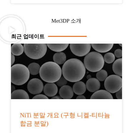
Met3DP 소개
최근 업데이트
NiTi 분말 개요 (구형 니켈-티타늄
합금 분말)