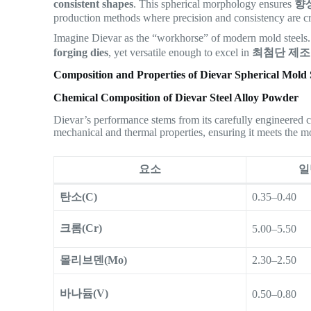
consistent shapes
. This spherical morphology ensures
향
production methods where precision and consistency are cri
Imagine Dievar as the “workhorse” of modern mold steels. 
forging dies
, yet versatile enough to excel in
최첨단 제조
Composition and Properties of Dievar Spherical Mold 
Chemical Composition of Dievar Steel Alloy Powder
Dievar’s performance stems from its carefully engineered c
mechanical and thermal properties, ensuring it meets the m
요소
일
탄소(C)
0.35–0.40
크롬(Cr)
5.00–5.50
몰리브덴(Mo)
2.30–2.50
바나듐(V)
0.50–0.80