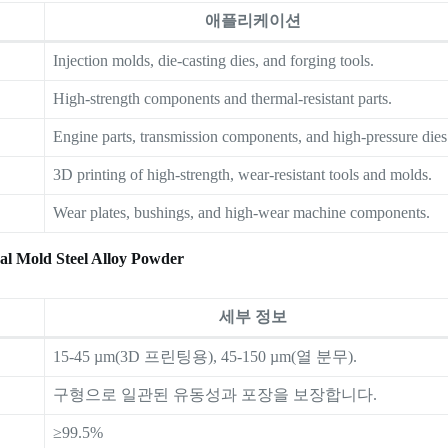
애플리케이션
Injection molds, die-casting dies, and forging tools.
High-strength components and thermal-resistant parts.
Engine parts, transmission components, and high-pressure dies
3D printing of high-strength, wear-resistant tools and molds.
Wear plates, bushings, and high-wear machine components.
cal Mold Steel Alloy Powder
세부 정보
15-45 µm(3D 프린팅용), 45-150 µm(열 분무).
구형으로 일관된 유동성과 포장을 보장합니다.
≥99.5%