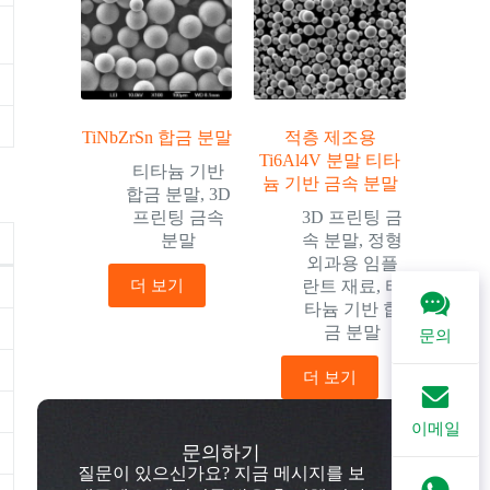
TiNbZrSn 합금 분말
적층 제조용
Ti6Al4V 분말 티타
티타늄 기반
늄 기반 금속 분말
합금 분말
,
3D
프린팅 금속
3D 프린팅 금
분말
속 분말
,
정형
외과용 임플
더 보기
란트 재료
,
티
타늄 기반 합
금 분말
문의
더 보기
이메일
문의하기
질문이 있으신가요? 지금 메시지를 보