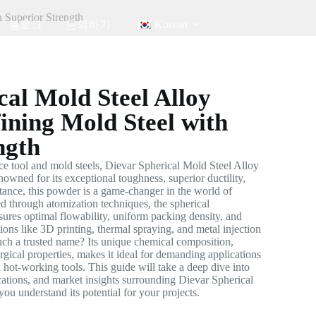
 Superior Strength
블로그
문의하기
Korean
cal Mold Steel Alloy
ning Mold Steel with
ngth
e tool and mold steels, Dievar Spherical Mold Steel Alloy
owned for its exceptional toughness, superior ductility,
stance, this powder is a game-changer in the world of
 through atomization techniques, the spherical
res optimal flowability, uniform packing density, and
ions like 3D printing, thermal spraying, and metal injection
h a trusted name? Its unique chemical composition,
gical properties, makes it ideal for demanding applications
d hot-working tools. This guide will take a deep dive into
ications, and market insights surrounding Dievar Spherical
u understand its potential for your projects.