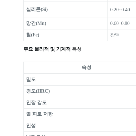
실리콘(Si)
0.20~0.40
망간(Mn)
0.60–0.80
철(Fe)
잔액
주요 물리적 및 기계적 특성
속성
밀도
경도(HRC)
인장 강도
열 피로 저항
인성