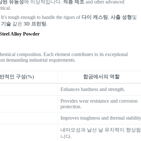
상된 유동성
에 이상적입니다.
적층 제조
and other advanced
tical.
It’s tough enough to handle the rigors of
다이 캐스팅
,
사출 성형
및
 기술
같은
3D 프린팅
.
Steel Alloy Powder
hemical composition. Each element contributes to its exceptional
ost demanding industrial requirements.
반적인 구성(%)
합금에서의 역할
Enhances hardness and strength.
Provides wear resistance and corrosion
protection.
Improves toughness and thermal stability
내마모성과 날선 날 유지력이 향상
니다.