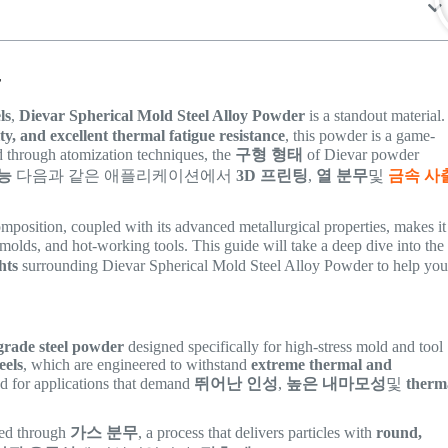
r
ls
,
Dievar Spherical Mold Steel Alloy Powder
is a standout material.
ty, and excellent thermal fatigue resistance
, this powder is a game-
 through atomization techniques, the
구형 형태
of Dievar powder
능
다음과 같은 애플리케이션에서
3D 프린팅
,
열 분무
및
금속 사
position, coupled with its advanced metallurgical properties, makes it
c molds, and hot-working tools. This guide will take a deep dive into the
hts
surrounding Dievar Spherical Mold Steel Alloy Powder to help yo
rade steel powder
designed specifically for high-stress mold and tool
eels
, which are engineered to withstand
extreme thermal and
ted for applications that demand
뛰어난 인성
,
높은 내마모성
및
therm
ved through
가스 분무
, a process that delivers particles with
round,