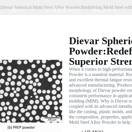
 Dievar Spherical Mold Steel Alloy Powder:Redefining Mold Steel with
장비
3D 프린팅 서비스
회사 소개
Dievar Spheri
Powder:Redefi
Superior Stre
When it comes to high-performanc
Powder is a standout material. Ren
and excellent thermal fatigue resi
advanced manufacturing. Produced
morphology of Dievar powder ensu
consistent performance in applicat
molding (MIM). Why is Dievar suc
coupled with its advanced metallur
like die casting, plastic molds, an
the composition, properties, appl
Mold Steel Alloy Powder to help yo