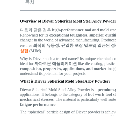
목차
Overview of Dievar Spherical Mold Steel Alloy Powde
다음과 같은 경우
high-performance tool and mold stee
Renowned for its
exceptional toughness, superior ductili
changer in the world of advanced manufacturing. Produced
ensures
최적의 유동성
,
균일한 포장 밀도
및
일관된 성
성형
(MIM)
.
Why is Dievar such a trusted name? Its unique chemical com
ideal for
까다로운 애플리케이션
like die casting, plasti
composition, properties, applications, and market insig
understand its potential for your projects.
What is Dievar Spherical Mold Steel Alloy Powder?
Dievar Spherical Mold Steel Alloy Powder is a
premium-g
applications. It belongs to the category of
hot-work tool st
mechanical stresses
. The material is particularly well-sui
fatigue performance
.
The “spherical” particle design of Dievar powder is achie