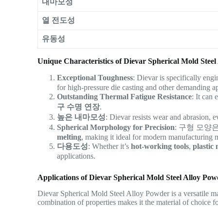
내마모성
열 전도성
유동성
Unique Characteristics of Dievar Spherical Mold Stee
Exceptional Toughness
: Dievar is specifically eng
for high-pressure die casting and other demanding ap
Outstanding Thermal Fatigue Resistance
: It can
구 수명 연장
.
높은 내마모성
: Dievar resists wear and abrasion, 
Spherical Morphology for Precision
: 구형 모양
melting
, making it ideal for modern manufacturing 
다용도성
: Whether it’s
hot-working tools
,
plastic
applications.
Applications of Dievar Spherical Mold Steel Alloy Po
Dievar Spherical Mold Steel Alloy Powder is a versatile mate
combination of properties makes it the material of choice f