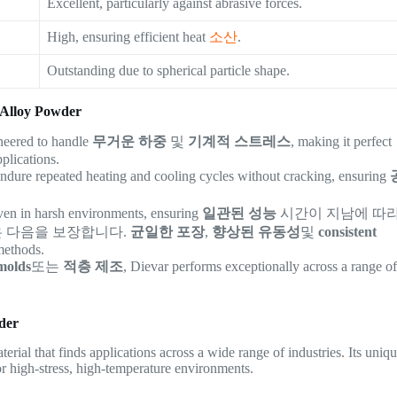
Excellent, particularly against abrasive forces.
High, ensuring efficient heat
소산
.
Outstanding due to spherical particle shape.
l Alloy Powder
ineered to handle
무거운 하중
및
기계적 스트레스
, making it perfect
plications.
 endure repeated heating and cooling cycles without cracking, ensuring
even in harsh environments, ensuring
일관된 성능
시간이 지남에 따
은 다음을 보장합니다.
균일한 포장
,
향상된 유동성
및
consistent
methods.
 molds
또는
적층 제조
, Dievar performs exceptionally across a range o
wder
rial that finds applications across a wide range of industries. Its uniq
or high-stress, high-temperature environments.