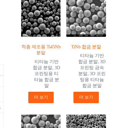
적층 제조용 Ti45Nb
TiNb 합금 분말
분말
티타늄 기반
티타늄 기반
합금 분말
,
3D
합금 분말
,
3D
프린팅 금속
프린팅용 티
분말
,
3D 프린
타늄 합금 분
팅용 티타늄
말
합금 분말
더 보기
더 보기
.
됩