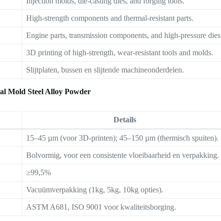
Injection molds, die-casting dies, and forging tools.
High-strength components and thermal-resistant parts.
Engine parts, transmission components, and high-pressure dies
3D printing of high-strength, wear-resistant tools and molds.
Slijtplaten, bussen en slijtende machineonderdelen.
cal Mold Steel Alloy Powder
Details
15–45 µm (voor 3D-printen); 45–150 µm (thermisch spuiten).
Bolvormig, voor een consistente vloeibaarheid en verpakking.
≥99,5%
Vacuümverpakking (1kg, 5kg, 10kg opties).
ASTM A681, ISO 9001 voor kwaliteitsborging.