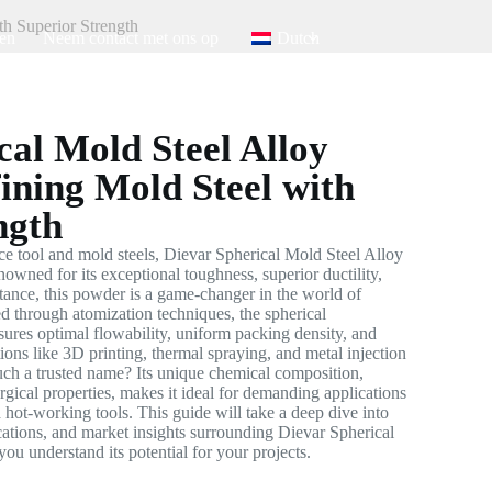
h Superior Strength
en
Neem contact met ons op
Dutch
cal Mold Steel Alloy
ning Mold Steel with
ngth
e tool and mold steels, Dievar Spherical Mold Steel Alloy
owned for its exceptional toughness, superior ductility,
stance, this powder is a game-changer in the world of
 through atomization techniques, the spherical
res optimal flowability, uniform packing density, and
ions like 3D printing, thermal spraying, and metal injection
h a trusted name? Its unique chemical composition,
gical properties, makes it ideal for demanding applications
d hot-working tools. This guide will take a deep dive into
ications, and market insights surrounding Dievar Spherical
u understand its potential for your projects.