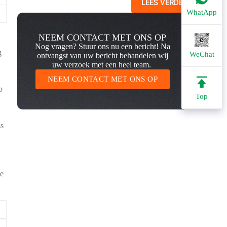
LEES VERDER
WhatApp
NEEM CONTACT MET ONS OP
Nog vragen? Stuur ons nu een bericht! Na
g
WeChat
ontvangst van uw bericht behandelen wij
uw verzoek met een heel team.
NEEM CONTACT MET ONS OP
p
Top
ss
ue