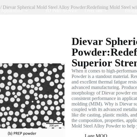
/ Dievar Spherical Mold Steel Alloy Powder:Redefining Mold Steel wit
Apparatuur
3D Print Service
Over ons
Blogg
Dievar Spheri
Powder:Redefi
Superior Stre
When it comes to high-performanc
Powder is a standout material. Ren
and excellent thermal fatigue resi
advanced manufacturing. Produced
morphology of Dievar powder ensu
consistent performance in applicat
molding (MIM). Why is Dievar suc
coupled with its advanced metallur
like die casting, plastic molds, an
the composition, properties, appl
Mold Steel Alloy Powder to help yo
Lage MOQ