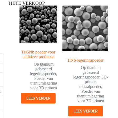
HETE VERKOOP
Ti45Nb poeder voor
additieve productie
TiNb-legeringspoeder
Op titanium
Op titanium
gebaseerd
gebaseerd
legeringspoeder
,
legeringspoeder
,
3D-
Poeder van
printen
titaniumlegering
metaalpoeder
,
voor 3D printen
.
Poeder van
titaniumlegering
LEES VERDER
voor 3D printen
LEES VERDER