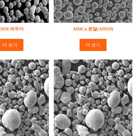
lSi50 파우더
AlSiCu 분말(AlSi10)
더 보기
더 보기