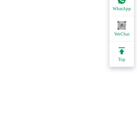
WhatApp
WeChat
Top