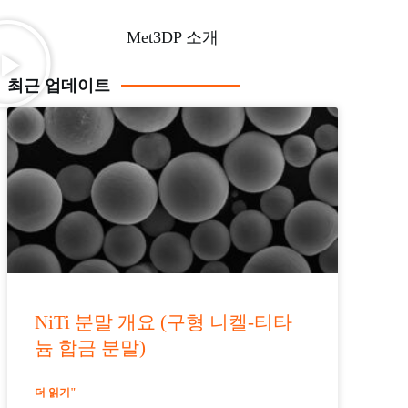
Met3DP 소개
최근 업데이트
NiTi 분말 개요 (구형 니켈-티타
늄 합금 분말)
더 읽기"