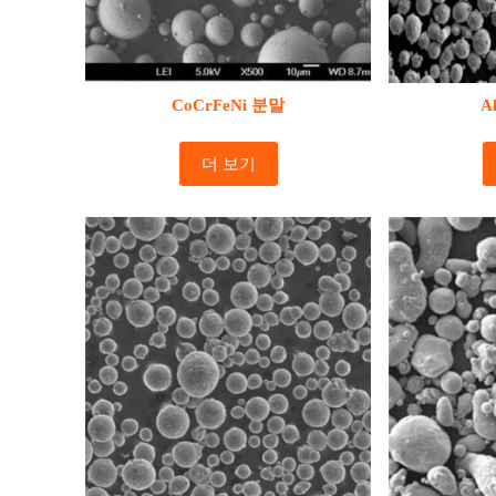
CoCrFeNi 분말
A
더 보기