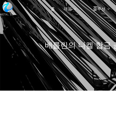
홈
제품
솔루션
베를린의 니켈 합금 금