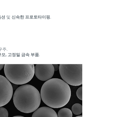
옵션
및
신속한 프로토타이핑
.
우주.
모, 고정밀 금속 부품
.