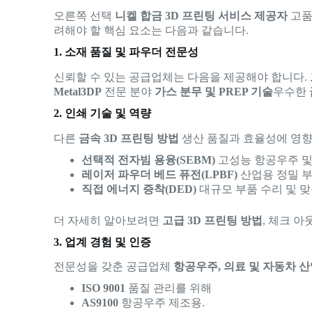
오른쪽 선택
니켈 합금 3D 프린팅 서비스 제공자
고품
려해야 할 핵심 요소는 다음과 같습니다.
1. 소재 품질 및 파우더 전문성
신뢰할 수 있는 공급업체는 다음을 제공해야 합니다.
Metal3DP
전문 분야
가스 분무 및 PREP 기술
우수한
2. 인쇄 기술 및 역량
다른
금속 3D 프린팅 방법
생산 품질과 효율성에 영향
선택적 전자빔 용융(SEBM)
고성능 항공우주 및
레이저 파우더 베드 퓨전(LPBF)
산업용 정밀 부
직접 에너지 증착(DED)
대규모 부품 수리 및 맞
더 자세히 알아보려면
고급 3D 프린팅 방법
, 체크 아
3. 업계 경험 및 인증
전문성을 갖춘 공급업체
항공우주, 의료 및 자동차 
ISO 9001
품질 관리를 위해
AS9100
항공우주 제조용.