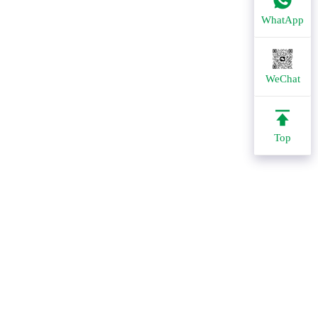
WhatApp
WeChat
Top