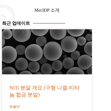
Met3DP 소개
최근 업데이트
NiTi 분말 개요 (구형 니켈-티타
늄 합금 분말)
더 읽기"