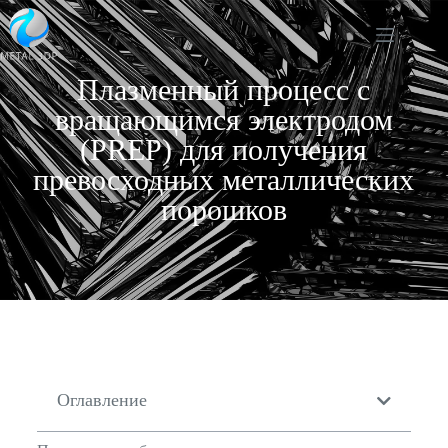
Плазменный процесс с
вращающимся электродом
(PREP) для получения
превосходных металлических
порошков
Оглавление