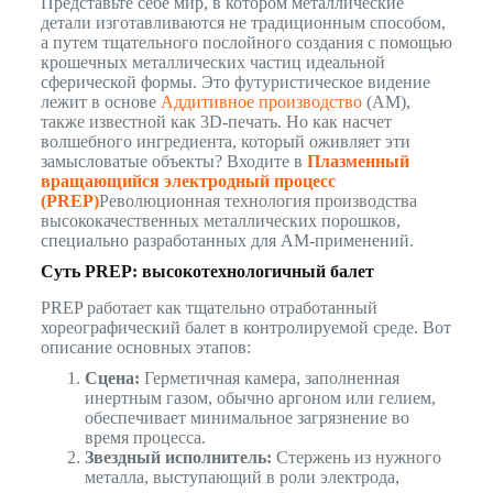
Представьте себе мир, в котором металлические
детали изготавливаются не традиционным способом,
а путем тщательного послойного создания с помощью
крошечных металлических частиц идеальной
сферической формы. Это футуристическое видение
лежит в основе
Аддитивное производство
(AM),
также известной как 3D-печать. Но как насчет
волшебного ингредиента, который оживляет эти
замысловатые объекты? Входите в
Плазменный
вращающийся электродный процесс
(PREP)
Революционная технология производства
высококачественных металлических порошков,
специально разработанных для AM-применений.
Суть PREP: высокотехнологичный балет
PREP работает как тщательно отработанный
хореографический балет в контролируемой среде. Вот
описание основных этапов:
Сцена:
Герметичная камера, заполненная
инертным газом, обычно аргоном или гелием,
обеспечивает минимальное загрязнение во
время процесса.
Звездный исполнитель:
Стержень из нужного
металла, выступающий в роли электрода,