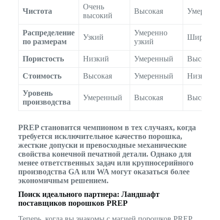
Очень
Чистота
Высокая
Умеренн
высокий
Распределение
Умеренно
Узкий
Широкий
по размерам
узкий
Пористость
Низкий
Умеренный
Высокая
Стоимость
Высокая
Умеренный
Низкий
Уровень
Умеренный
Высокая
Высокая
производства
PREP становится чемпионом в тех случаях, когда
требуется исключительное качество порошка,
жесткие допуски и превосходные механические
свойства конечной печатной детали. Однако для
менее ответственных задач или крупносерийного
производства GA или WA могут оказаться более
экономичным решением.
Поиск идеального партнера: Ландшафт
поставщиков порошков PREP
Теперь, когда вы знакомы с магией порошков PREP,