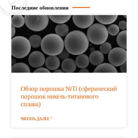
Последние обновления
Обзор порошка NiTi (сферический
порошок никель-титанового
сплава)
ЧИТАТЬ ДАЛЕЕ "