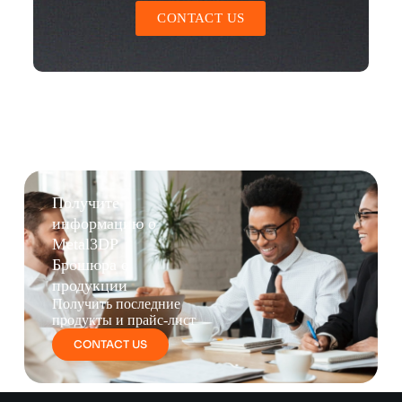
CONTACT US
Получите
информацию о
Metal3DP
Брошюра о
продукции
Получить последние
продукты и прайс-лист
CONTACT US