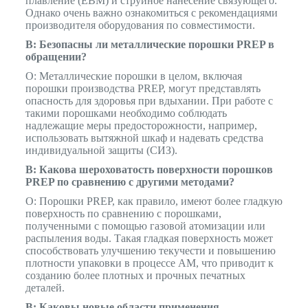
плавление (EBM) и струйное нанесение связующего.
Однако очень важно ознакомиться с рекомендациями
производителя оборудования по совместимости.
В: Безопасны ли металлические порошки PREP в
обращении?
О: Металлические порошки в целом, включая
порошки производства PREP, могут представлять
опасность для здоровья при вдыхании. При работе с
такими порошками необходимо соблюдать
надлежащие меры предосторожности, например,
использовать вытяжной шкаф и надевать средства
индивидуальной защиты (СИЗ).
В: Какова шероховатость поверхности порошков
PREP по сравнению с другими методами?
О: Порошки PREP, как правило, имеют более гладкую
поверхность по сравнению с порошками,
полученными с помощью газовой атомизации или
распыления воды. Такая гладкая поверхность может
способствовать улучшению текучести и повышению
плотности упаковки в процессе АМ, что приводит к
созданию более плотных и прочных печатных
деталей.
В: Каковы новые области применения