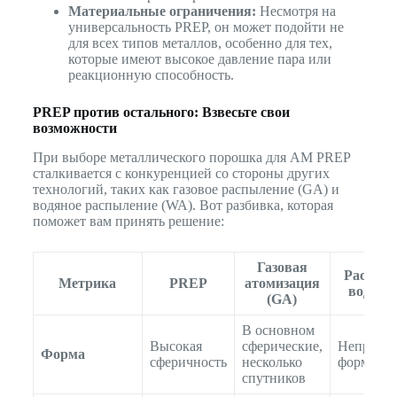
Материальные ограничения:
Несмотря на
универсальность PREP, он может подойти не
для всех типов металлов, особенно для тех,
которые имеют высокое давление пара или
реакционную способность.
PREP против остального: Взвесьте свои
возможности
При выборе металлического порошка для AM PREP
сталкивается с конкуренцией со стороны других
технологий, таких как газовое распыление (GA) и
водяное распыление (WA). Вот разбивка, которая
поможет вам принять решение:
Газовая
Распыл
Метрика
PREP
атомизация
воды (
(GA)
В основном
Высокая
сферические,
Неправи
Форма
сферичность
несколько
формы
спутников