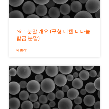
NiTi 분말 개요 (구형 니켈-티타늄
합금 분말)
더 읽기"