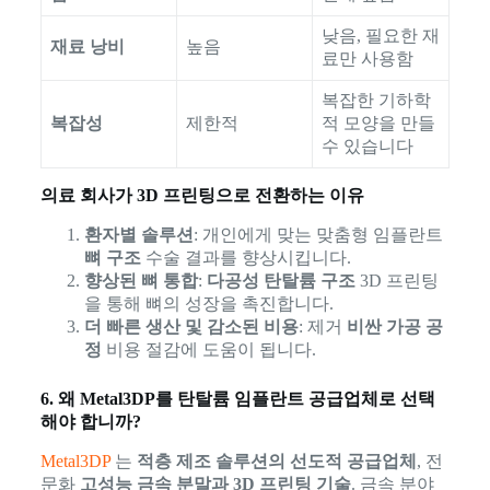
낮음, 필요한 재
재료 낭비
높음
료만 사용함
복잡한 기하학
복잡성
제한적
적 모양을 만들
수 있습니다
의료 회사가 3D 프린팅으로 전환하는 이유
환자별 솔루션
: 개인에게 맞는 맞춤형 임플란트
뼈 구조
수술 결과를 향상시킵니다.
향상된 뼈 통합
:
다공성 탄탈륨 구조
3D 프린팅
을 통해 뼈의 성장을 촉진합니다.
더 빠른 생산 및 감소된 비용
: 제거
비싼 가공 공
정
비용 절감에 도움이 됩니다.
6. 왜 Metal3DP를 탄탈륨 임플란트 공급업체로 선택
해야 합니까?
Metal3DP
는
적층 제조 솔루션의 선도적 공급업체
, 전
문화
고성능 금속 분말과 3D 프린팅 기술
. 금속 분야