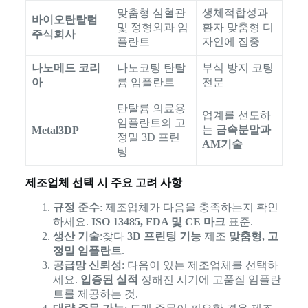
맞춤형 심혈관
생체적합성과
바이오탄탈럼
및 정형외과 임
환자 맞춤형 디
주식회사
플란트
자인에 집중
나노메드 코리
나노코팅 탄탈
부식 방지 코팅
아
륨 임플란트
전문
탄탈륨 의료용
업계를 선도하
임플란트의 고
는
금속분말과
Metal3DP
정밀 3D 프린
AM기술
팅
제조업체 선택 시 주요 고려 사항
규정 준수
: 제조업체가 다음을 충족하는지 확인
하세요.
ISO 13485, FDA 및 CE 마크
표준.
생산 기술
:찾다
3D 프린팅 기능
제조
맞춤형, 고
정밀 임플란트
.
공급망 신뢰성
: 다음이 있는 제조업체를 선택하
세요.
입증된 실적
정해진 시기에 고품질 임플란
트를 제공하는 것.