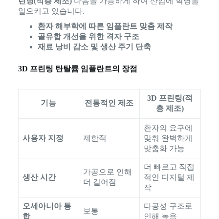
린팅(적층 제조)
다음을 가능하게 하여 산업에 혁명을
일으키고 있습니다.
환자 해부학에 따른 임플란트 맞춤 제작
골유합 개선을 위한 격자 구조
재료 낭비 감소 및 생산 주기 단축
3D 프린팅 탄탈륨 임플란트의 장점
3D 프린팅(적
기능
전통적인 제조
층 제조)
환자의 요구에
사용자 지정
제한적
맞춰 완벽하게
맞춤화 가능
더 빠르고 직접
가공으로 인해
생산 시간
적인 디지털 제
더 길어짐
작
오세아니아 통
다공성 구조로
보통
합
인해 높음