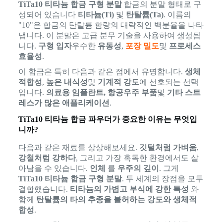
TiTa10 티타늄 합금 구형 분말
합금의 분말 형태로 구
성되어 있습니다
티타늄(Ti)
및
탄탈륨(Ta)
. 이름의
"10"은 합금의 탄탈륨 함량의 대략적인 백분율을 나타
냅니다. 이 분말은 고급 분무 기술을 사용하여 생성됩
니다.
구형 입자
우수한
유동성
,
포장 밀도
및
프로세스
효율성
.
이 합금은 특히 다음과 같은 점에서 유명합니다.
생체
적합성
,
높은 내식성
및
기계적 강도
에 선호되는 선택
입니다.
의료용 임플란트, 항공우주 부품
및
기타 스트
레스가 많은 애플리케이션
.
TiTa10 티타늄 합금 파우더가 중요한 이유는 무엇입
니까?
다음과 같은 재료를 상상해보세요.
깃털처럼 가벼움
,
강철처럼 강하다
, 그리고 가장 혹독한 환경에서도 살
아남을 수 있습니다.
인체
를
우주의 깊이
. 그게
TiTa10 티타늄 합금 구형 분말
. 두 세계의 장점을 모두
결합했습니다.
티타늄의 가볍고 부식에 강한 특성
와
함께
탄탈륨의 타의 추종을 불허하는 강도와 생체적
합성
.