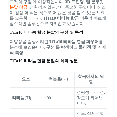
그것의
구형
에 이상적입니다.
3D 프린팅
,
열 분무
및
분말 야금
, 정확성과 일관성이 중요한 곳입니다. 산업
이 점점 더 적은 것으로 더 많은 것을 할 수 있는 재료
를 요구함에 따라,
TiTa10 티타늄 합금 파우더
빠르게
필수적인 솔루션으로 자리잡고 있습니다.
TiTa10 티타늄 합금 분말의 구성 및 특성
다양성을 감상하려면
TiTa10 티타늄 합금 파우더
를
분석해 보겠습니다.
구성
를 탐색하고
물리적 및 기계
적 특성
.
TiTa10 티타늄 합금 분말의 화학 성분
합금에서의 역
요소
백분율(%)
할
경량성, 내식성,
티타늄(Ti)
~90
강도가 뛰어납
니다.
강도, 생체적합