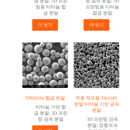
금 분말
,
3D 프린
팅 금속 분말
,
3D
팅용 티타늄 합
프린팅용 티타늄
금 분말
합금 분말
더 보기
더 보기
TiNbZrSn 합금 분말
적층 제조용 Ti6Al4V
분말 티타늄 기반 금속
티타늄 기반 합
분말
금 분말
,
3D 프린
팅 금속 분말
3D 프린팅 금속
분말
,
정형외과