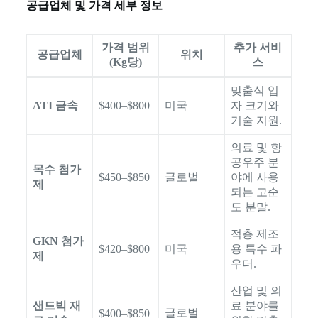
공급업체 및 가격 세부 정보
가격 범위
추가 서비
공급업체
위치
(Kg당)
스
맞춤식 입
ATI 금속
$400–$800
미국
자 크기와
기술 지원.
의료 및 항
공우주 분
목수 첨가
$450–$850
글로벌
야에 사용
제
되는 고순
도 분말.
적층 제조
GKN 첨가
$420–$800
미국
용 특수 파
제
우더.
산업 및 의
샌드빅 재
료 분야를
글로벌
$400–$850