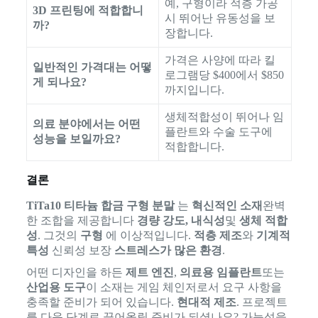
예, 구형이라 적층 가공
3D 프린팅에 적합합니
시 뛰어난 유동성을 보
까?
장합니다.
가격은 사양에 따라 킬
일반적인 가격대는 어떻
로그램당 $400에서 $850
게 되나요?
까지입니다.
생체적합성이 뛰어나 임
의료 분야에서는 어떤
플란트와 수술 도구에
성능을 보일까요?
적합합니다.
결론
TiTa10 티타늄 합금 구형 분말
는
혁신적인 소재
완벽
한 조합을 제공합니다
경량 강도, 내식성
및
생체 적합
성
. 그것의
구형
에 이상적입니다.
적층 제조
와
기계적
특성
신뢰성 보장
스트레스가 많은 환경
.
어떤 디자인을 하든
제트 엔진
,
의료용 임플란트
또는
산업용 도구
이 소재는 게임 체인저로서 요구 사항을
충족할 준비가 되어 있습니다.
현대적 제조
. 프로젝트
를 다음 단계로 끌어올릴 준비가 되셨나요? 가능성을