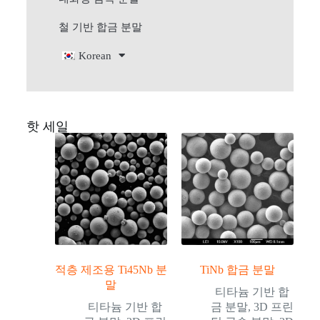
철 기반 합금 분말
Korean
핫 세일
적층 제조용 Ti45Nb 분
TiNb 합금 분말
말
티타늄 기반 합
티타늄 기반 합
금 분말
,
3D 프린