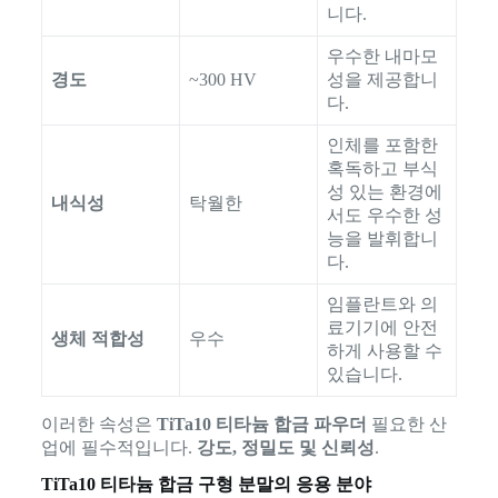
니다.
우수한 내마모
경도
~300 HV
성을 제공합니
다.
인체를 포함한
혹독하고 부식
성 있는 환경에
내식성
탁월한
서도 우수한 성
능을 발휘합니
다.
임플란트와 의
료기기에 안전
생체 적합성
우수
하게 사용할 수
있습니다.
이러한 속성은
TiTa10 티타늄 합금 파우더
필요한 산
업에 필수적입니다.
강도, 정밀도 및 신뢰성
.
TiTa10 티타늄 합금 구형 분말의 응용 분야