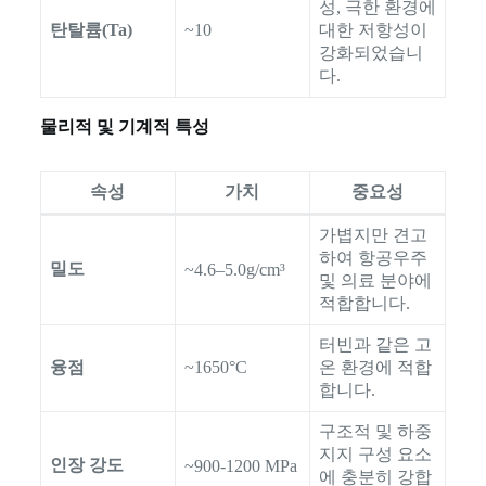
성, 극한 환경에
탄탈륨(Ta)
~10
대한 저항성이
강화되었습니
다.
물리적 및 기계적 특성
속성
가치
중요성
가볍지만 견고
하여 항공우주
밀도
~4.6–5.0g/cm³
및 의료 분야에
적합합니다.
터빈과 같은 고
융점
~1650°C
온 환경에 적합
합니다.
구조적 및 하중
지지 구성 요소
인장 강도
~900-1200 MPa
에 충분히 강합