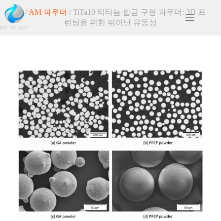
홈
/
AM 파우더
/ TiTa10 티타늄 합금 구형 파우더: 3D 프
린팅을 위한 뛰어난 유동성