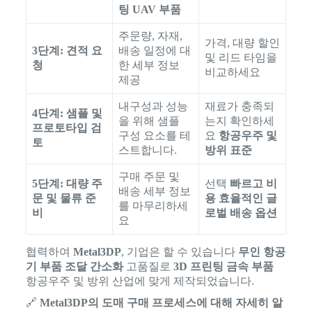
팅 UAV 부품
주문량, 자재,
가격, 대량 할인
3단계: 견적 요
배송 일정에 대
및 리드 타임을
청
한 세부 정보
비교하세요
제공
내구성과 성능
재료가 충족되
4단계: 샘플 및
을 위해 샘플
는지 확인하세
프로토타입 검
구성 요소를 테
요
항공우주 및
토
스트합니다.
방위 표준
구매 주문 및
5단계: 대량 주
선택
빠르고 비
배송 세부 정보
문 및 물류 준
용 효율적인 글
를 마무리하세
비
로벌 배송 옵션
요
협력하여
Metal3DP
, 기업은 할 수 있습니다
무인 항공
기 부품 조달 간소화
고품질로
3D 프린팅 금속 부품
항공우주 및 방위 산업에 맞게 제작되었습니다.
🔗
Metal3DP의 도매 구매 프로세스에 대해 자세히 알