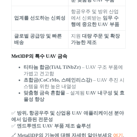
항공우주 및 방위 산업
업계를 선도하는 신뢰성
에서 신뢰받는
임무 수
행에 중요한 UAV 부품
글로벌 공급망 및 빠른
지원
대량 주문 및 확장
배송
가능한 제조
Met3DP의 특수 UAV 금속
티타늄 합금(TiAl, TiNbZr)
– UAV 구조 부품에
가볍고 견고함
초합금(CoCrMo, 스테인리스강)
– UAV 추진 시
스템을 위한 높은 내열성
맞춤형 금속 혼합물
– 설계됨
UAV 내구성 및 효
율성 향상
✅
방위, 항공우주 및 산업용 UAV 애플리케이션 분야
에서 입증된 전문성
✅
엔드투엔드 UAV 부품 제조 솔루션
🔗
Metal3DP의 기능에 대해 자세히 알아보세요
여기
.