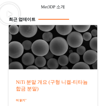
Met3DP 소개
최근 업데이트
NiTi 분말 개요 (구형 니켈-티타늄
합금 분말)
더 읽기"