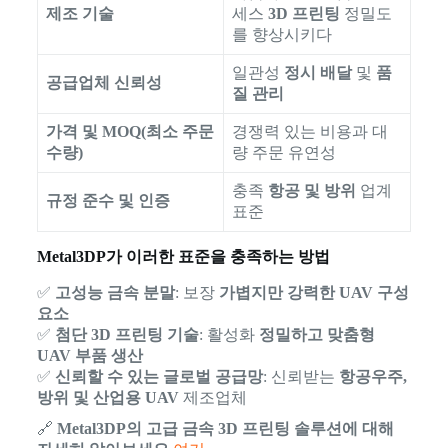
제조 기술
세스
3D 프린팅
정밀도
를 향상시키다
일관성
정시 배달
및
품
공급업체 신뢰성
질 관리
가격 및 MOQ(최소 주문
경쟁력 있는 비용과 대
수량)
량 주문 유연성
충족
항공 및 방위
업계
규정 준수 및 인증
표준
Metal3DP가 이러한 표준을 충족하는 방법
✅
고성능 금속 분말
: 보장
가볍지만 강력한 UAV 구성
요소
✅
첨단 3D 프린팅 기술
: 활성화
정밀하고 맞춤형
UAV 부품 생산
✅
신뢰할 수 있는 글로벌 공급망
: 신뢰받는
항공우주,
방위 및 산업용 UAV
제조업체
🔗
Metal3DP의 고급 금속 3D 프린팅 솔루션에 대해