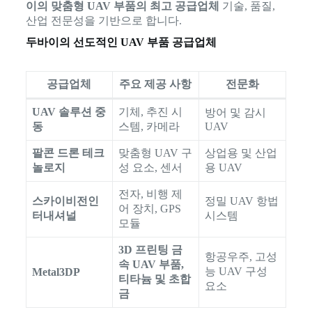
이의 맞춤형 UAV 부품의 최고 공급업체
기술, 품질,
산업 전문성을 기반으로 합니다.
두바이의 선도적인 UAV 부품 공급업체
공급업체
주요 제공 사항
전문화
UAV 솔루션 중
기체, 추진 시
방어 및 감시
동
스템, 카메라
UAV
팔콘 드론 테크
맞춤형 UAV 구
상업용 및 산업
놀로지
성 요소, 센서
용 UAV
전자, 비행 제
스카이비전인
정밀 UAV 항법
어 장치, GPS
터내셔널
시스템
모듈
3D 프린팅 금
항공우주, 고성
속 UAV 부품,
능 UAV 구성
Metal3DP
티타늄 및 초합
요소
금