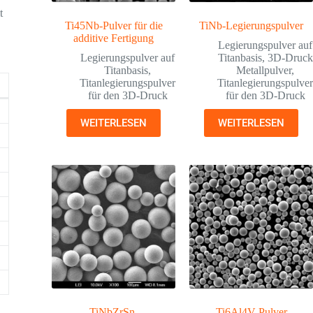
t
Ti45Nb-Pulver für die
TiNb-Legierungspulver
additive Fertigung
Legierungspulver auf
Legierungspulver auf
Titanbasis
,
3D-Druck
Titanbasis
,
Metallpulver
,
Titanlegierungspulver
Titanlegierungspulve
für den 3D-Druck
für den 3D-Druck
WEITERLESEN
WEITERLESEN
TiNbZrSn-
Ti6Al4V-Pulver