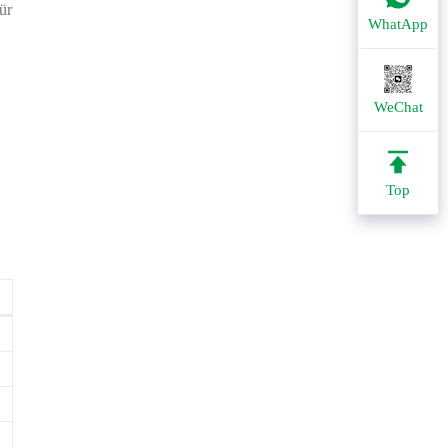
ür
WhatApp
WeChat
Top