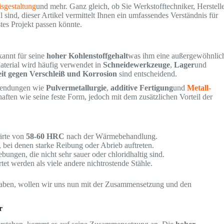
isgestaltung
und mehr. Ganz gleich, ob Sie Werkstofftechniker, Herstell
 sind, dieser Artikel vermittelt Ihnen ein umfassendes Verständnis für
tes Projekt passen könnte.
annt für seine
hoher Kohlenstoffgehalt
was ihm eine außergewöhnlic
Material wird häufig verwendet in
Schneidewerkzeuge
,
Lager
und
it gegen Verschleiß und Korrosion
sind entscheidend.
nwendungen wie
Pulvermetallurgie
,
additive Fertigung
und
Metall-
aften wie seine feste Form, jedoch mit dem zusätzlichen Vorteil der
Härte von
58-60 HRC
nach der Wärmebehandlung.
 bei denen starke Reibung oder Abrieb auftreten.
ungen, die nicht sehr sauer oder chloridhaltig sind.
et werden als viele andere nichtrostende Stähle.
aben, wollen wir uns nun mit der Zusammensetzung und den
r