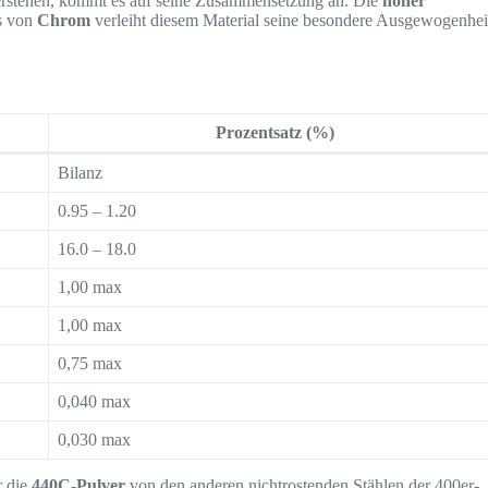
verstehen, kommt es auf seine Zusammensetzung an. Die
hoher
is von
Chrom
verleiht diesem Material seine besondere Ausgewogenhei
Prozentsatz (%)
Bilanz
0.95 – 1.20
16.0 – 18.0
1,00 max
1,00 max
0,75 max
0,040 max
0,030 max
r die
440C-Pulver
von den anderen nichtrostenden Stählen der 400er-