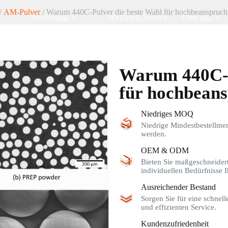
/
AM-Pulver
/ Warum 440C-Pulver die beste Wahl für hochbeanspruchte
Ausrüstung
3D-Druck-Service
Über uns
Warum 440C-P
für hochbeansp
Niedriges MOQ
Niedrige Mindestbestellme
werden.
OEM & ODM
Bieten Sie maßgeschneider
individuellen Bedürfnisse I
Ausreichender Bestand
Sorgen Sie für eine schnel
und effizienten Service.
Kundenzufriedenheit