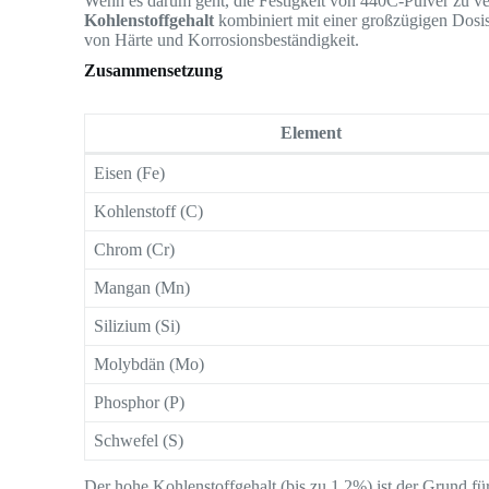
Wenn es darum geht, die Festigkeit von 440C-Pulver zu 
Kohlenstoffgehalt
kombiniert mit einer großzügigen Dos
von Härte und Korrosionsbeständigkeit.
Zusammensetzung
Element
Eisen (Fe)
Kohlenstoff (C)
Chrom (Cr)
Mangan (Mn)
Silizium (Si)
Molybdän (Mo)
Phosphor (P)
Schwefel (S)
Der hohe Kohlenstoffgehalt (bis zu 1,2%) ist der Grund fü