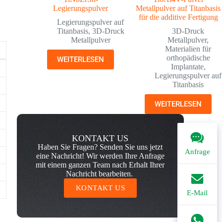
Legierungspulver
Metallpulver auf Titanbasis
für die additive Fertigung
Legierungspulver auf
Titanbasis
,
3D-Druck
3D-Druck
Metallpulver
Metallpulver
,
Materialien für
orthopädische
WEITERLESEN
Implantate
,
Legierungspulver auf
Titanbasis
WEITERLESEN
KONTAKT US
Haben Sie Fragen? Senden Sie uns jetzt
Anfrage
eine Nachricht! Wir werden Ihre Anfrage
mit einem ganzen Team nach Erhalt Ihrer
Nachricht bearbeiten.
KONTAKT US
E-Mail