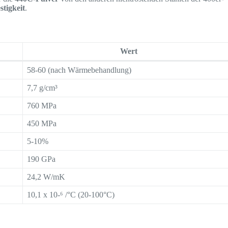
stigkeit
.
Wert
58-60 (nach Wärmebehandlung)
7,7 g/cm³
760 MPa
450 MPa
5-10%
190 GPa
24,2 W/mK
10,1 x 10-⁶ /°C (20-100°C)