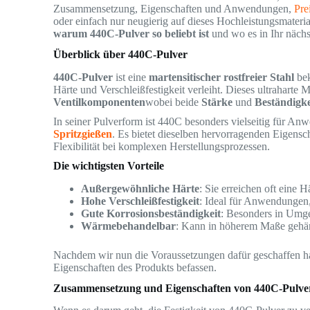
Zusammensetzung, Eigenschaften und Anwendungen,
Pre
oder einfach nur neugierig auf dieses Hochleistungsmaterial
warum 440C-Pulver so beliebt ist
und wo es in Ihr nächs
Überblick über 440C-Pulver
440C-Pulver
ist eine
martensitischer rostfreier Stahl
bek
Härte und Verschleißfestigkeit verleiht. Dieses ultraharte 
Ventilkomponenten
wobei beide
Stärke
und
Beständigke
In seiner Pulverform ist 440C besonders vielseitig für A
Spritzgießen
. Es bietet dieselben hervorragenden Eigensch
Flexibilität bei komplexen Herstellungsprozessen.
Die wichtigsten Vorteile
Außergewöhnliche Härte
: Sie erreichen oft eine 
Hohe Verschleißfestigkeit
: Ideal für Anwendungen,
Gute Korrosionsbeständigkeit
: Besonders in Umgeb
Wärmebehandelbar
: Kann in höherem Maße gehärt
Nachdem wir nun die Voraussetzungen dafür geschaffen h
Eigenschaften des Produkts befassen.
Zusammensetzung und Eigenschaften von 440C-Pulve