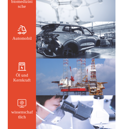
biomedizini
sche
Automobil
Öl und
Kernkraft
wissenschaf
tlich