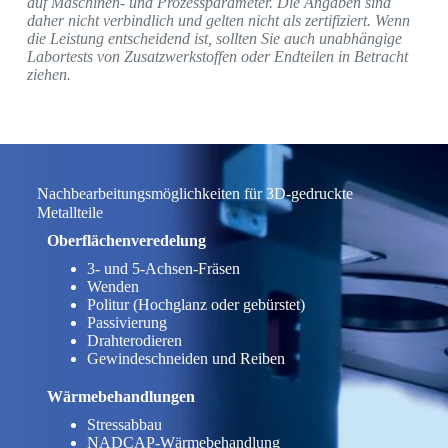
auf Maschinen- und Prozessparameter. Die Angaben sind
daher nicht verbindlich und gelten nicht als zertifiziert. Wenn
die Leistung entscheidend ist, sollten Sie auch unabhängige
Labortests von Zusatzwerkstoffen oder Endteilen in Betracht
ziehen.
Nachbearbeitungsmöglichkeiten für 3D-gedruckte
Metallteile
Oberflächenveredelung
3- und 5-Achsen-Fräsen
Wenden
Politur (Hochglanz oder gebürstet)
Passivierung
Drahterodieren
Gewindeschneiden und Reiben
Wärmebehandlungen
Stressabbau
NADCAP-Wärmebehandlung