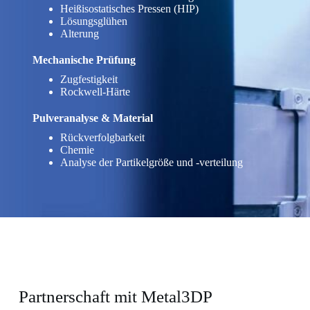
Heißisostatisches Pressen (HIP)
Lösungsglühen
Alterung
Mechanische Prüfung
Zugfestigkeit
Rockwell-Härte
Pulveranalyse & Material
Rückverfolgbarkeit
Chemie
Analyse der Partikelgröße und -verteilung
Partnerschaft mit Metal3DP