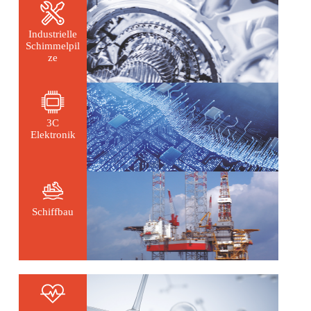
Industrielle
Schimmelpil
ze
3C
Elektronik
Schiffbau