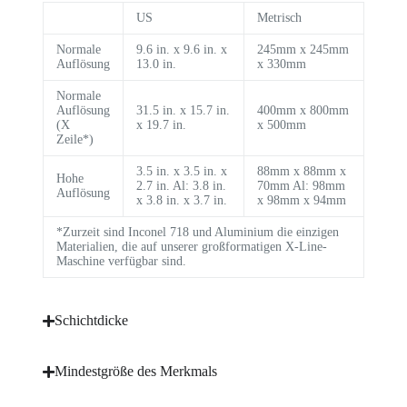
US
Metrisch
Normale
9.6 in. x 9.6 in. x
245mm x 245mm
Auflösung
13.0 in.
x 330mm
Normale
Auflösung
31.5 in. x 15.7 in.
400mm x 800mm
(X
x 19.7 in.
x 500mm
Zeile*)
3.5 in. x 3.5 in. x
88mm x 88mm x
Hohe
2.7 in. Al: 3.8 in.
70mm Al: 98mm
Auflösung
x 3.8 in. x 3.7 in.
x 98mm x 94mm
*Zurzeit sind Inconel 718 und Aluminium die einzigen
Materialien, die auf unserer großformatigen X-Line-
Maschine verfügbar sind.
Schichtdicke
Mindestgröße des Merkmals