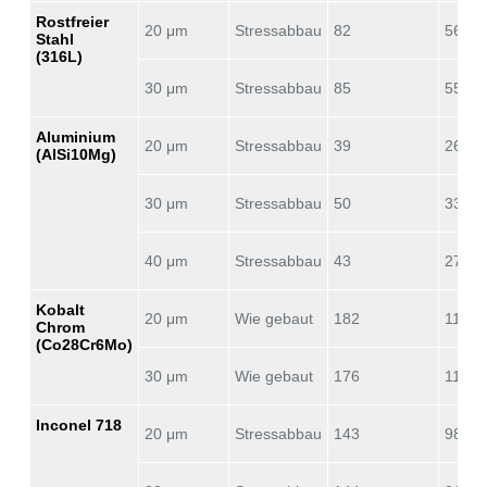
Rostfreier
20 μm
Stressabbau
82
56
Stahl
(316L)
30 μm
Stressabbau
85
55
Aluminium
20 μm
Stressabbau
39
26
(AlSi10Mg)
30 μm
Stressabbau
50
33
40 μm
Stressabbau
43
27
Kobalt
20 μm
Wie gebaut
182
112
Chrom
(Co28Cr6Mo)
30 μm
Wie gebaut
176
119
Inconel 718
20 μm
Stressabbau
143
98