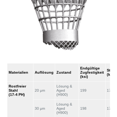
Endgültige
Stre
Materialien
Auflösung
Zustand
Zugfestigkeit
(ksi)
(ksi)
Rostfreier
Lösung &
Stahl
20 μm
Aged
199
178
(17-4 PH)
(H900)
Lösung &
30 μm
Aged
198
179
(H900)