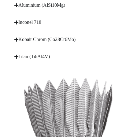
Aluminium (AlSi10Mg)
Inconel 718
Kobalt-Chrom (Co28Cr6Mo)
Titan (Ti6Al4V)