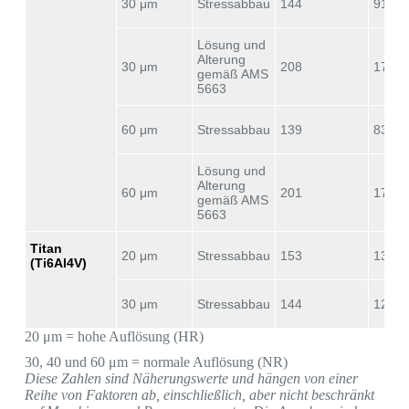
30 μm
Stressabbau
144
91
Lösung und
Alterung
30 μm
208
175
gemäß AMS
5663
60 μm
Stressabbau
139
83
Lösung und
Alterung
60 μm
201
174
gemäß AMS
5663
Titan
20 μm
Stressabbau
153
138
(Ti6Al4V)
30 μm
Stressabbau
144
124
20 μm = hohe Auflösung (HR)
30, 40 und 60 μm = normale Auflösung (NR)
Diese Zahlen sind Näherungswerte und hängen von einer
Reihe von Faktoren ab, einschließlich, aber nicht beschränkt