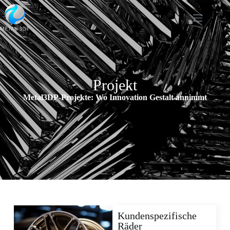
Projekt
Metal3DP-Projekte: Wo Innovation Gestalt annimmt
Kundenspezifische
Räder