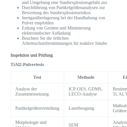
und Umgebung eine Staubexplosionsgefahr aus
Durchführung von Partikelgrößenanalysen zur
Bewertung des Staubexplosionsrisikos
Inertgasüberlagerung bei der Handhabung von
Pulver empfohlen
Erdung von Geräten und Minimierung
elektrostatischer Aufladung
Beachten Sie die örtlichen
Arbeitsschutzbestimmungen für reaktive Stäube
Inspektion und Prüfung
TiAl2-Pulvertests
Test
Methode
Ei
Analyse der
ICP-OES, GDMS,
Bestimm
Zusammensetzung
LECO-Analyse
Ti, Al, 
Maßna
Partikelgrößenverteilung
Laserbeugung
Größenv
Morphologie und
Analysi
SEM