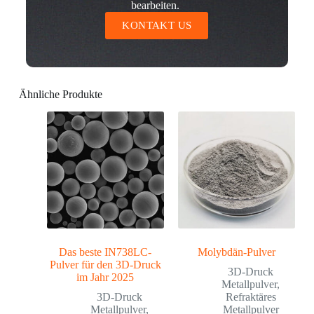
bearbeiten.
KONTAKT US
Ähnliche Produkte
Das beste IN738LC-
Molybdän-Pulver
Pulver für den 3D-Druck
3D-Druck
im Jahr 2025
Metallpulver
,
3D-Druck
Refraktäres
Metallpulver
,
Metallpulver