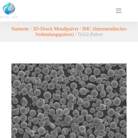
Startseite
/
3D-Druck Metallpulver
/
IMC (Intermetallisches
Verbindungspulver)
/ TiAl2-Pulver