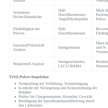
Struktur
Oberflä
Hall-
Misst d
Scheinbare
Durchflussmesser,
Packung
Dichte/Hahndichte
Abgriffdichteprüfer
Pulver
Fließfähigkeit des
Hall-
Bewerte
Pulvers
Durchflussmesser
Fließei
Misst d
Sauerstoff/Stickstoff-
Inertgasfusion
und N-
Analyse
Verunre
Inertgasschmelze,
Bestim
Wasserstoff-Analyse
LECO RH404
Wassers
TiAl2-Pulver-Inspektion
Sichtprüfung auf Verfärbung, Verunreinigung
Kontrolle der Versiegelung und Kennzeichnung der
Behälter
Prüfen Sie Chargennummer, Hersteller, Gewicht
Bestätigung der Spezifikationszertifizierung durch
den Lieferanten