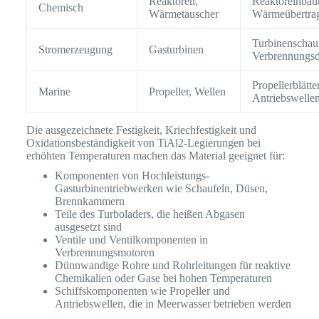
Reaktoren,
Reaktoreinbau
Chemisch
Wärmetauscher
Wärmeübertra
Turbinenschauf
Stromerzeugung
Gasturbinen
Verbrennungs
Propellerblätter
Marine
Propeller, Wellen
Antriebswelle
Die ausgezeichnete Festigkeit, Kriechfestigkeit und
Oxidationsbeständigkeit von TiAl2-Legierungen bei
erhöhten Temperaturen machen das Material geeignet für:
Komponenten von Hochleistungs-
Gasturbinentriebwerken wie Schaufeln, Düsen,
Brennkammern
Teile des Turboladers, die heißen Abgasen
ausgesetzt sind
Ventile und Ventilkomponenten in
Verbrennungsmotoren
Dünnwandige Rohre und Rohrleitungen für reaktive
Chemikalien oder Gase bei hohen Temperaturen
Schiffskomponenten wie Propeller und
Antriebswellen, die in Meerwasser betrieben werden