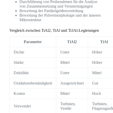
Durchführung von Probenahmen für die Analyse
von Zusammensetzung und Verunreinigungen
Bewertung der Partikelgrößenverteilung
Bewertung der Pulvermorphologie und der inneren
Mikrostruktur
Vergleich zwischen TiAl2, TiAl und Ti3Al-Legierungen
Parameter
TiAl2
TiAl
Dichte
Unter
Höher
Stärke
Mittel
Höher
Duktilität
Unter
Mittel
Oxidationsbeständigkeit
Ausgezeichnet
Gut
Kosten
Mittel
Hoch
Turbinen,
Turbinen,
Verwendet
Ventile
Flugzeugzell