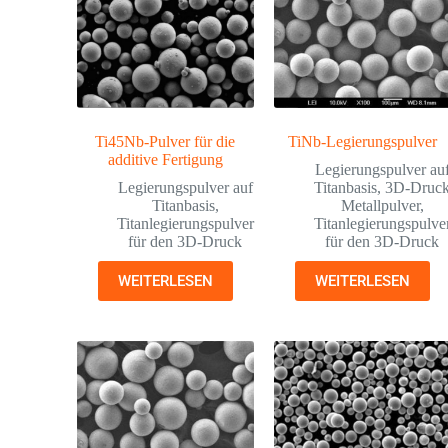
Ti45Nb-Pulver für die
TiNb-Legierungspulver
additive Fertigung
Legierungspulver au
Legierungspulver auf
Titanbasis
,
3D-Druc
Titanbasis
,
Metallpulver
,
Titanlegierungspulver
Titanlegierungspulve
für den 3D-Druck
für den 3D-Druck
WEITERLESEN
WEITERLESEN