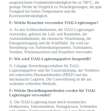
ausgezeichnete Oxidationsbeständigkeit bis zu 700°C, die
geringe Dichte im Vergleich zu Nickellegierungen, die gute
Festigkeit bei hohen Temperaturen und die
Korrosionsbeständigkeit.
F: Welche Branchen verwenden TiAl2-Legierungen?
A: Zu den Schlüsselindustrien, die TiAl2-Legierungen
verwenden, gehören die Luft- und Raumfahrt, die
Automobilindustrie, die chemische Verarbeitung, die
Energieerzeugung und die Schifffahrt. Sie wird zur
Herstellung von Turbinenkomponenten, Turboladern,
Ventilen, Wärmetauschern und Propellern verwendet.
F: Wie wird TiAl2-Legierungspulver hergestellt?
A: Gängige Herstellungsverfahren für TiAl2-
Legierungspulver sind die Gaszerstäubung, das Verfahren
mit rotierenden Plasmaelektroden (PREP) und das
mechanische Legieren. Die Gasverdüsung ist die am
weitesten verbreitete Methode.
F: Welche Herstellungsmethoden werden für TiAl2-
Legierungen verwendet?
A: Die TiAl2-Legierung kann durch isostatisches
Heißpressen, Vakuumsintern, Strangpressen, Schmieden
und additive Fertigungsverfahren wie Laser-Pulverbett-