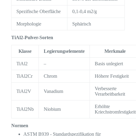
Spezifische Oberfläche
0,1-0,4 m2/g
Morphologie
Sphärisch
TiAl2-Pulver-Sorten
Klasse
Legierungselemente
Merkmale
TiAl2
–
Basis unlegiert
TiAl2Cr
Chrom
Höhere Festigkeit
Verbesserte
TiAl2V
Vanadium
Verarbeitbarkeit
Erhöhte
TiAl2Nb
Niobium
Kriechstromfestigkeit
Normen
ASTM B939 - Standardspezifikation für