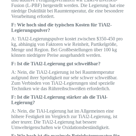
Fusion (L-PBF) hergestellt werden. Die Legierung hat eine
niedrige Duktilität bei Raumtemperatur, die eine besondere
Verarbeitung erfordert.
F: Wie hoch sind die typischen Kosten für TiAl2-
Legierungspulver?
A: TiAl2-Legierungspulver kostet zwischen $350-450 pro
kg, abhängig von Faktoren wie Reinheit, Partikelgröße,
Menge und Region. Bei Großbestellungen über 100 kg
können niedrigere Preise ausgehandelt werden.
F: Ist die TiAl2-Legierung gut schweißbar?
A: Nein, die TiAl2-Legierung ist bei Raumtemperatur
aufgrund ihrer Sprödigkeit nur sehr schwer schweißbar.
Zum Verbinden von TiAl2-Legierungen sind spezielle
Techniken wie das Rührreibschweißen erforderlich.
F: Ist die TiAl2-Legierung stärker als die TiAl-
Legierung?
A: Nein, die TiAl-Legierung hat im Allgemeinen eine
höhere Festigkeit im Vergleich zur TiAl2-Legierung, ist
aber teurer. Die TiAl2-Legierung hat bessere
Umwelteigenschaften wie Oxidationsbeständigkeit.
F: Wie hoch ist die maximale Betriebstemperatur für