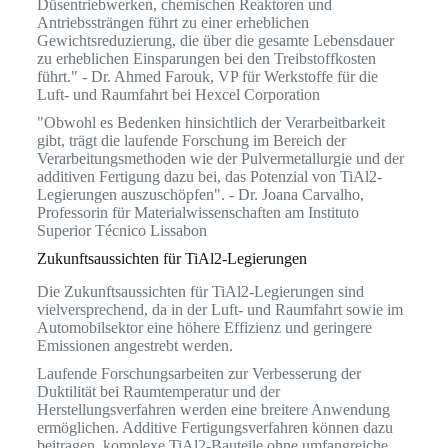
Düsentriebwerken, chemischen Reaktoren und
Antriebssträngen führt zu einer erheblichen
Gewichtsreduzierung, die über die gesamte Lebensdauer
zu erheblichen Einsparungen bei den Treibstoffkosten
führt." - Dr. Ahmed Farouk, VP für Werkstoffe für die
Luft- und Raumfahrt bei Hexcel Corporation
"Obwohl es Bedenken hinsichtlich der Verarbeitbarkeit
gibt, trägt die laufende Forschung im Bereich der
Verarbeitungsmethoden wie der Pulvermetallurgie und der
additiven Fertigung dazu bei, das Potenzial von TiAl2-
Legierungen auszuschöpfen". - Dr. Joana Carvalho,
Professorin für Materialwissenschaften am Instituto
Superior Técnico Lissabon
Zukunftsaussichten für TiAl2-Legierungen
Die Zukunftsaussichten für TiAl2-Legierungen sind
vielversprechend, da in der Luft- und Raumfahrt sowie im
Automobilsektor eine höhere Effizienz und geringere
Emissionen angestrebt werden.
Laufende Forschungsarbeiten zur Verbesserung der
Duktilität bei Raumtemperatur und der
Herstellungsverfahren werden eine breitere Anwendung
ermöglichen. Additive Fertigungsverfahren können dazu
beitragen, komplexe TiAl2-Bauteile ohne umfangreiche