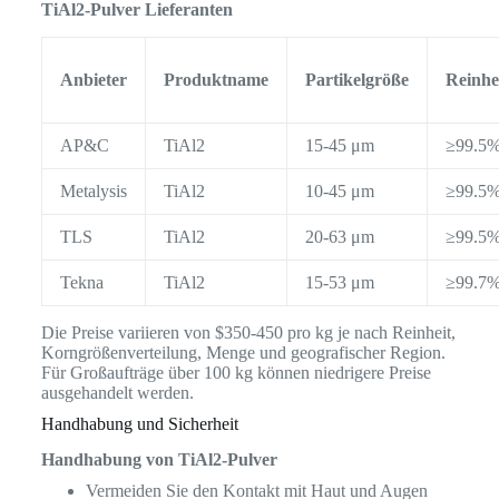
TiAl2-Pulver Lieferanten
Anbieter
Produktname
Partikelgröße
Reinhe
AP&C
TiAl2
15-45 μm
≥99.5
Metalysis
TiAl2
10-45 μm
≥99.5
TLS
TiAl2
20-63 μm
≥99.5
Tekna
TiAl2
15-53 μm
≥99.7
Die Preise variieren von $350-450 pro kg je nach Reinheit,
Korngrößenverteilung, Menge und geografischer Region.
Für Großaufträge über 100 kg können niedrigere Preise
ausgehandelt werden.
Handhabung und Sicherheit
Handhabung von TiAl2-Pulver
Vermeiden Sie den Kontakt mit Haut und Augen