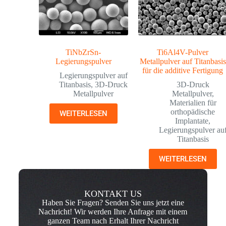
TiNbZrSn-
Ti6Al4V-Pulver
Legierungspulver
Metallpulver auf Titanbasis
für die additive Fertigung
Legierungspulver auf
Titanbasis
,
3D-Druck
3D-Druck
Metallpulver
Metallpulver
,
Materialien für
orthopädische
WEITERLESEN
Implantate
,
Legierungspulver au
Titanbasis
WEITERLESEN
KONTAKT US
Haben Sie Fragen? Senden Sie uns jetzt eine
Nachricht! Wir werden Ihre Anfrage mit einem
ganzen Team nach Erhalt Ihrer Nachricht