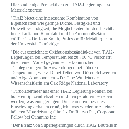
Hier sind einige Perspektiven zu TiAl2-Legierungen von
Materialexperten:
"TiAl2 bietet eine interessante Kombination von
Eigenschaften wie geringe Dichte, Festigkeit und
Umweltbeständigkeit, die Möglichkeiten für den Leichtbau
in der Luft- und Raumfahrt und im Automobilsektor
eröffnet". - Dr. John Smith, Professor für Metallurgie an
der Universität Cambridge
"Die ausgezeichnete Oxidationsbeständigkeit von TiAl2-
Legierungen bei Temperaturen bis zu 700 °C verschafft
ihnen einen Vorteil gegenüber herkömmlichen
Titanlegierungen für Anwendungen bei höheren
Temperaturen, wie z. B. bei Teilen von Düsentriebwerken
und Abgaskomponenten. - Dr. Jane Wu, leitende
Wissenschaftlerin am Oak Ridge National Laboratory
"Turboladerräder aus einer TiAl2-Legierung können bei
höheren Spitzendrehzahlen und -temperaturen betrieben
werden, was eine geringere Dichte und ein besseres
Einschwingverhalten ermöglicht, was wiederum zu einer
höheren Motorleistung führt." - Dr. Rajesh Pai, Corporate
Fellow bei Cummins Inc.
"Der Ersatz von Superlegierungen durch TiAl2-Bauteile in