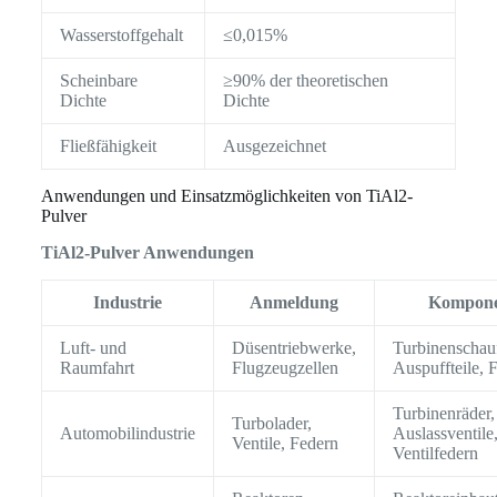
Wasserstoffgehalt
≤0,015%
Scheinbare
≥90% der theoretischen
Dichte
Dichte
Fließfähigkeit
Ausgezeichnet
Anwendungen und Einsatzmöglichkeiten von TiAl2-
Pulver
TiAl2-Pulver Anwendungen
Industrie
Anmeldung
Kompone
Luft- und
Düsentriebwerke,
Turbinenschauf
Raumfahrt
Flugzeugzellen
Auspuffteile, 
Turbinenräder,
Turbolader,
Automobilindustrie
Auslassventile
Ventile, Federn
Ventilfedern