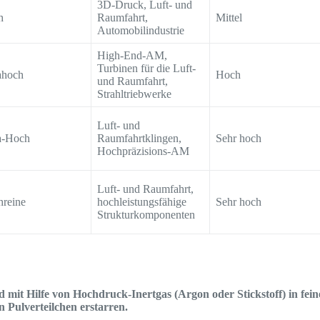
3D-Druck, Luft- und
h
Raumfahrt,
Mittel
Automobilindustrie
High-End-AM,
Turbinen für die Luft-
ahoch
Hoch
und Raumfahrt,
Strahltriebwerke
Luft- und
a-Hoch
Raumfahrtklingen,
Sehr hoch
Hochpräzisions-AM
Luft- und Raumfahrt,
reine
hochleistungsfähige
Sehr hoch
Strukturkomponenten
mit Hilfe von Hochdruck-Inertgas (Argon oder Stickstoff) in fein
n Pulverteilchen erstarren.