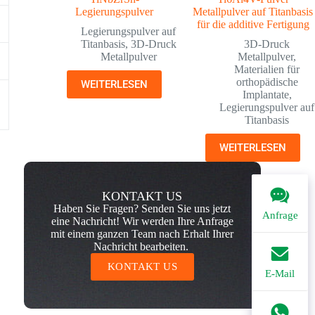
Legierungspulver
Metallpulver auf Titanbasis
für die additive Fertigung
Legierungspulver auf
Titanbasis
,
3D-Druck
3D-Druck
Metallpulver
Metallpulver
,
Materialien für
orthopädische
WEITERLESEN
Implantate
,
Legierungspulver auf
Titanbasis
WEITERLESEN
KONTAKT US
Haben Sie Fragen? Senden Sie uns jetzt
Anfrage
eine Nachricht! Wir werden Ihre Anfrage
mit einem ganzen Team nach Erhalt Ihrer
Nachricht bearbeiten.
KONTAKT US
E-Mail