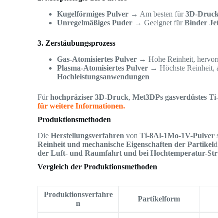
Kugelförmiges Pulver
→ Am besten für
3D-Druc
Unregelmäßiges Puder
→ Geeignet für
Binder Je
3. Zerstäubungsprozess
Gas-Atomisiertes Pulver
→ Hohe Reinheit, hervorra
Plasma-Atomisiertes Pulver
→ Höchste Reinheit, a
Hochleistungsanwendungen
Für
hochpräziser 3D-Druck
,
Met3DPs gasverdüstes Ti
für weitere Informationen.
Produktionsmethoden
Die
Herstellungsverfahren
von
Ti-8Al-1Mo-1V-Pulver
s
Reinheit und mechanische Eigenschaften der Partikel
d
der Luft- und Raumfahrt und bei Hochtemperatur-Str
Vergleich der Produktionsmethoden
Produktionsverfahre
Partikelform
n