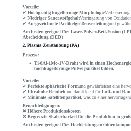
Vorteile:
✔
Hochgradig kugelförmige Morphologie
Verbesserung 
✔
Niedriger Sauerstoffgehalt
Verringerung von Oxidation
✔
Ausgezeichnete Partikelgrößenverteilung
und gewährl
Am besten geeignet für:
Laser-Pulver-Bett-Fusion (LP
Abscheidung (DED)
2. Plasma-Zerstäubung (PA)
Prozess:
Ti-8Al-1Mo-1V-Draht wird in einen Hochenergie-
hochkugelförmige Pulverpartikel bilden.
Vorteile:
✔
Perfekte sphärische Form
und gewährleistet eine herv
✔
Ultrahohe Reinheit
und damit ideal für
Luft- und Rau
✔
Minimale Satellitenpartikel
, was zu einer hervorragen
Benachteiligungen:
✖
Höhere Produktionskosten
✖
Begrenzte Skalierbarkeit für die Produktion in gr
Am besten geeignet für:
Hochleistungsturbinenkompon