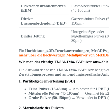
Elektronenstrahlschmelzen
Plasma-zerstäubtes Pulv
(EBM)
(45-105µm)
Direkte
Gaszerstäubtes Pulver (
Energieabscheidung (DED)
150µm)
Unregelmäßiges oder
Binder Jetting
kugelförmiges Pulver (3
80µm)
Für
Hochleistungs-3D-Druckanwendungen
,
Met3DPs g
mehr über die hochwertigen Metallpulver von Met3DP
Wie man das richtige Ti-8Al-1Mo-1V-Pulver auswählt
Die Auswahl der besten
Ti-8Al-1Mo-1V-Pulver
hängt von
Zerstäubungsprozess und anwendungsspezifische Anf
1. Partikelgrößenverteilung (PSD)
Feine Pulver (15-45µm)
→ Am besten für
LPBF (L
Mittelgroße Pulver (45-105µm)
→ Geeignet für
E
Grobe Pulver (50-150µm)
→ Verwendet in
DED (D
2. Morphologie des Pulvers