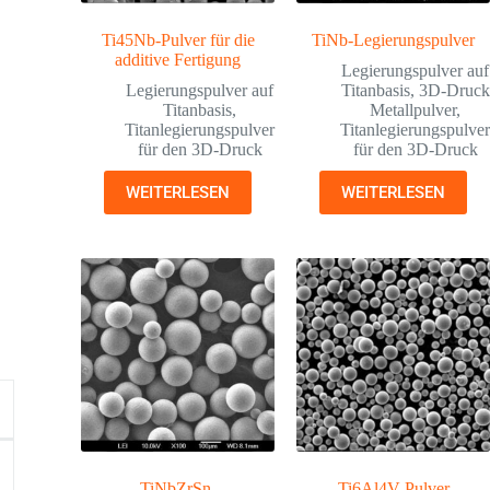
Ti45Nb-Pulver für die
TiNb-Legierungspulver
additive Fertigung
Legierungspulver auf
Legierungspulver auf
Titanbasis
,
3D-Druck
Titanbasis
,
Metallpulver
,
Titanlegierungspulver
Titanlegierungspulve
für den 3D-Druck
für den 3D-Druck
WEITERLESEN
WEITERLESEN
TiNbZrSn-
Ti6Al4V-Pulver