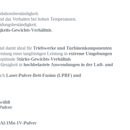
idationsbeständigkeit.
 und das Verhalten bei hohen Temperaturen.
üdungsbeständigkeit.
gkeits-Gewichts-Verhältnis
.
nd damit ideal für
Triebwerke und Turbinenkomponenten
istung einer langfristigen Leistung in
extreme Umgebungen
 optimale
Stärke-Gewichts-Verhältnis
lässigkeit in
hochbelastete Anwendungen in der Luft- und
lich
Laser-Pulver-Bett-Fusion (LPBF) und
wählt
Pulver
-8Al-1Mo-1V-Pulver