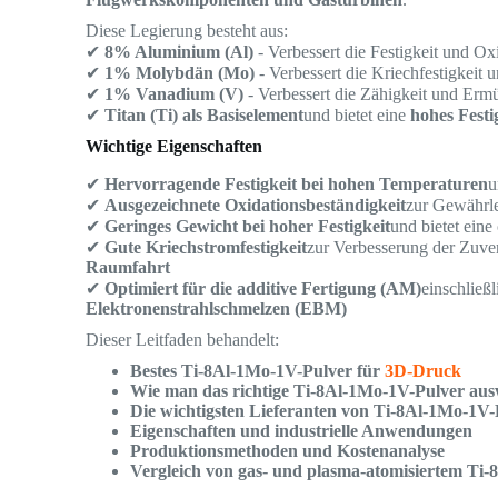
Diese Legierung besteht aus:
✔
8% Aluminium (Al)
- Verbessert die Festigkeit und Ox
✔
1% Molybdän (Mo)
- Verbessert die Kriechfestigkeit
✔
1% Vanadium (V)
- Verbessert die Zähigkeit und Erm
✔
Titan (Ti) als Basiselement
und bietet eine
hohes Festi
Wichtige Eigenschaften
✔
Hervorragende Festigkeit bei hohen Temperaturen
u
✔
Ausgezeichnete Oxidationsbeständigkeit
zur Gewährle
✔
Geringes Gewicht bei hoher Festigkeit
und bietet eine
✔
Gute Kriechstromfestigkeit
zur Verbesserung der Zuver
Raumfahrt
✔
Optimiert für die additive Fertigung (AM)
einschließ
Elektronenstrahlschmelzen (EBM)
Dieser Leitfaden behandelt:
Bestes Ti-8Al-1Mo-1V-Pulver für
3D-Druck
Wie man das richtige Ti-8Al-1Mo-1V-Pulver aus
Die wichtigsten Lieferanten von Ti-8Al-1Mo-1V-
Eigenschaften und industrielle Anwendungen
Produktionsmethoden und Kostenanalyse
Vergleich von gas- und plasma-atomisiertem Ti