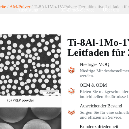
eite
/
AM-Pulver
/ Ti-8Al-1Mo-1V-Pulver: Der ultimative Leitfaden fü
Ausrüstung
3D-Druck-Service
Über uns
Ti-8Al-1Mo-1V
Leitfaden für
Niedriges MOQ
Niedrige Mindestbestellme
werden.
OEM & ODM
Bieten Sie maßgeschneider
individuellen Bedürfnisse I
Ausreichender Bestand
Sorgen Sie für eine schnel
und effizienten Service.
Kundenzufriedenheit