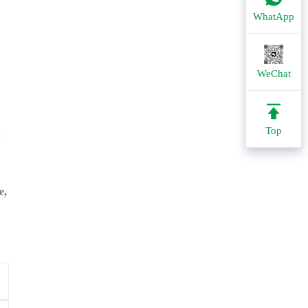
WhatApp
WeChat
Top
P
e,