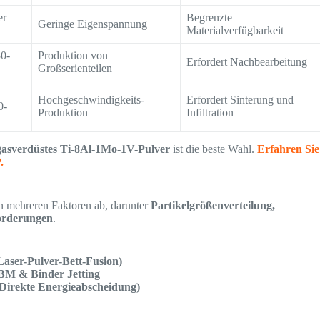
er
Begrenzte
Geringe Eigenspannung
Materialverfügbarkeit
50-
Produktion von
Erfordert Nachbearbeitung
Großserienteilen
Hochgeschwindigkeits-
Erfordert Sinterung und
0-
Produktion
Infiltration
asverdüstes Ti-8Al-1Mo-1V-Pulver
ist die beste Wahl.
Erfahren Sie
.
 mehreren Faktoren ab, darunter
Partikelgrößenverteilung,
orderungen
.
aser-Pulver-Bett-Fusion)
BM & Binder Jetting
irekte Energieabscheidung)