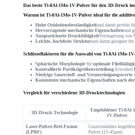
Das beste Ti-8Al-1Mo-1V-Pulver für den 3D-Druck im
Warum ist Ti-8Al-1Mo-1V-Pulver ideal für die additiv
Hohe Oxidationsbeständigkeit
und damit perfekt f
Hervorragende mechanische Eigenschaften
und g
Ausgezeichnete Druckfähigkeit
Verringerung von
Leichte, hochfeste Struktur
und damit geeignet fü
Schlüsselfaktoren für die Auswahl von Ti-8Al-1Mo-1V
Sphärische Morphologie
für
optimale Fließfähigk
Kontrollierte Partikelgrößenverteilung
Erweitert
Niedrige Sauerstoff- und Verunreinigungswerte
v
Konsistente mechanische Eigenschaften nach de
Vergleich für verschiedene 3D-Drucktechnologien
Empfohlenes Ti-8Al-
3D-Druck-Technologie
1V-Pulver
Laser-Pulver-Bett-Fusion
Gaszerstäubtes kugelför
(LPBF)
Pulver (15-45µm)