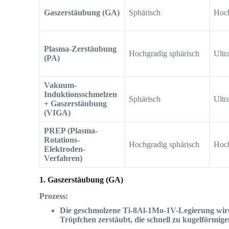
Gaszerstäubung (GA)
Sphärisch
Hoc
Plasma-Zerstäubung
Hochgradig sphärisch
Ultr
(PA)
Vakuum-
Induktionsschmelzen
Sphärisch
Ultr
+ Gaszerstäubung
(VIGA)
PREP (Plasma-
Rotations-
Hochgradig sphärisch
Hoch
Elektroden-
Verfahren)
1. Gaszerstäubung (GA)
Prozess:
Die geschmolzene Ti-8Al-1Mo-1V-Legierung wird 
Tröpfchen zerstäubt, die schnell zu kugelförmige