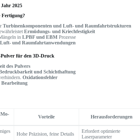
 Jahr 2025
e Fertigung?
ür
Turbinenkomponenten und Luft- und Raumfahrtstrukturen
ewährleistet
Ermüdungs- und Kriechfestigkeit
 Mängeln in
LPBF und EBM
Prozesse
r
Luft- und Raumfahrtanwendungen
-Pulver für den 3D-Druck
eit des Pulvers
Bedruckbarkeit und Schichthaftung
erhindern.
Oxidationsfehler
r Bearbeitung
1Mo-
Vorteile
Herausforderungen
miges
Erfordert optimierte
Hohe Präzision, feine Details
Laserparameter