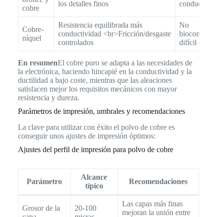
los detalles finos
conductivid
cobre
Resistencia equilibrada más
No
Cobre-
conductividad <br>Fricción/desgaste
biocompati
níquel
controlados
difícil de m
En resumen
El cobre puro se adapta a las necesidades de
la electrónica, haciendo hincapié en la conductividad y la
ductilidad a bajo coste, mientras que las aleaciones
satisfacen mejor los requisitos mecánicos con mayor
resistencia y dureza.
Parámetros de impresión, umbrales y recomendaciones
La clave para utilizar con éxito el polvo de cobre es
conseguir unos ajustes de impresión óptimos:
Ajustes del perfil de impresión para polvo de cobre
Alcance
Parámetro
Recomendaciones
típico
Las capas más finas
Grosor de la
20-100
mejoran la unión entre
capa
micras