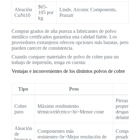
$65-
Aleación
Linde, Arconic Components,
105 por
CuNi10
Praxair
kg
Comprar grados de alta pureza a fabricantes de polvo
metálico certificados garantiza una calidad fiable. Los
proveedores extranjeros ofrecen opciones más baratas, pero
pueden carecer de consistencia.
Cuando compare materiales de polvo de cobre para un
trabajo de impresión, tenga en cuenta:
Ventajas e inconvenientes de los distintos polvos de cobre
Tipo
Pros
Cont
Piezas blan
Cobre
Máximo rendimiento
propensas al
puro
térmico/eléctrico<br>Menor coste
desgaste<br
delaminació
Aleación
Componentes más
Componente
de
resistentes<br>Mejor resolución de
pesados<br
bronce y