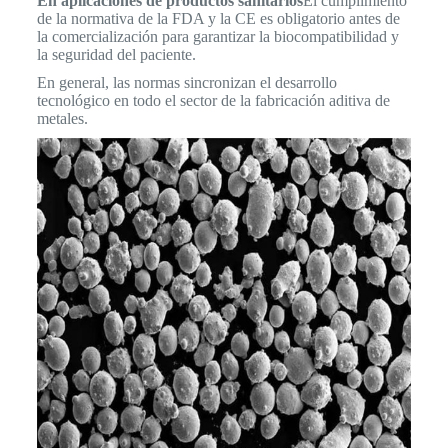
En aplicaciones de productos sanitarios
El cumplimiento
de la normativa de la FDA y la CE es obligatorio antes de
la comercialización para garantizar la biocompatibilidad y
la seguridad del paciente.
En general, las normas sincronizan el desarrollo
tecnológico en todo el sector de la fabricación aditiva de
metales.