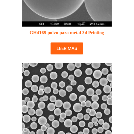
GH4169 polvo para metal 3d Printing
LEER MÁS