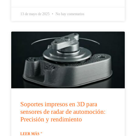
13 de mayo de 2025
No hay comentarios
Soportes impresos en 3D para
sensores de radar de automoción:
Precisión y rendimiento
LEER MÁS "