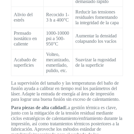
demasiado rápido
Reducir las tensiones
Alivio del
Recocido 1-
residuales fomentando
estrés
3 h a 400°C
la integridad de la capa
Prensado
1000-10000
Aumentar la densidad
isostático en
psi a 500-
colapsando los vacíos
caliente
950°C
Volteo,
Acabado de
mecanizado,
Suavizar la rugosidad
superficies
esmerilado,
de la superficie
pulido, etc.
La supervisión del tamaño y las temperaturas del baño de
fusión ayuda a calibrar en tiempo real los parámetros del
láser. Adapte la entrada de energía al área de impresión
para lograr una buena fusión sin exceso de calentamiento.
Para piezas de alta calidad
La gestión térmica es clave,
junto con la mitigación de la tensión residual mediante
ciclos estratégicos de calentamiento/enfriamiento durante la
impresión, así como tratamientos térmicos posteriores a la
fabricación. Aproveche los métodos estándar de