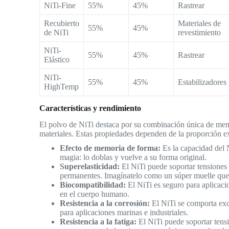
NiTi-Fine
55%
45%
Rastrear
Recubierto
Materiales de
55%
45%
de NiTi
revestimiento
NiTi-
55%
45%
Rastrear
Elástico
NiTi-
55%
45%
Estabilizadores
HighTemp
Características y rendimiento
El polvo de NiTi destaca por su combinación única de memo
materiales. Estas propiedades dependen de la proporción exa
Efecto de memoria de forma:
Es la capacidad del 
magia: lo doblas y vuelve a su forma original.
Superelasticidad:
El NiTi puede soportar tensiones 
permanentes. Imagínatelo como un súper muelle que 
Biocompatibilidad:
El NiTi es seguro para aplicaci
en el cuerpo humano.
Resistencia a la corrosión:
El NiTi se comporta exc
para aplicaciones marinas e industriales.
Resistencia a la fatiga:
El NiTi puede soportar tensi