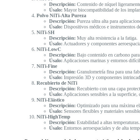
Descripción:
Contenido de níquel ligeramente 
Úsalo:
Mayor biocompatibilidad de los implan
Polvo NiTi-Alta Pureza
Descripción:
Pureza ultra alta para aplicacion
Úsalo:
Dispositivos médicos e instrumentos de 
NiTi-SH
Descripción:
Muy alta resistencia a la fatiga.
Úsalo:
Actuadores y componentes aeroespacia
NiTi-LowC
Descripción:
Bajo contenido en carbono para m
Úsalo:
Aplicaciones marinas y entornos difícil
NiTi-Fine
Descripción:
Granulometría fina para una fabr
Úsalo:
Impresión 3D y componentes intrincad
Recubierto de NiTi
Descripción:
Recubierto con una capa protect
Úsalo:
Aplicaciones sensibles a la superficie, 
NiTi-Elástico
Descripción:
Optimizado para una máxima ela
Úsalo:
Sensores flexibles y materiales sensible
NiTi-HighTemp
Descripción:
Estabilidad a altas temperaturas.
Úsalo:
Entornos aeroespaciales y de alta temp