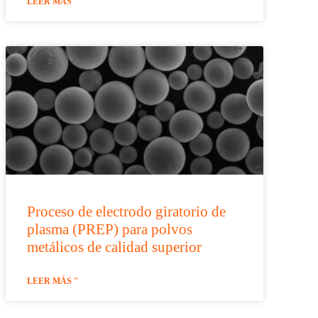
LEER MÁS "
Proceso de electrodo giratorio de
plasma (PREP) para polvos
metálicos de calidad superior
LEER MÁS "