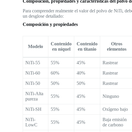
Composición, propiedades y características del polvo d
Para comprender realmente el valor del polvo de NiTi, deb
un desglose detallado:
Composición y propiedades
Contenido
Contenido
Otros
Modelo
en níquel
en titanio
elementos
NiTi-55
55%
45%
Rastrear
NiTi-60
60%
40%
Rastrear
NiTi-50
50%
50%
Rastrear
NiTi-Alta
55%
45%
Ninguno
pureza
NiTi-SH
55%
45%
Oxígeno bajo
NiTi-
Baja emisión
55%
45%
LowC
de carbono