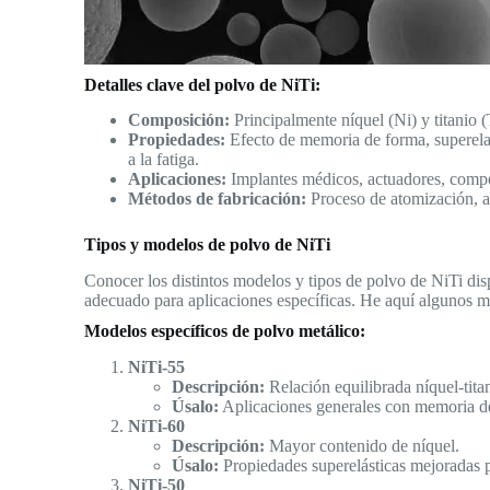
Detalles clave del polvo de NiTi:
Composición:
Principalmente níquel (Ni) y titanio (
Propiedades:
Efecto de memoria de forma, superelasti
a la fatiga.
Aplicaciones:
Implantes médicos, actuadores, compo
Métodos de fabricación:
Proceso de atomización, a
Tipos y modelos de polvo de NiTi
Conocer los distintos modelos y tipos de polvo de NiTi disp
adecuado para aplicaciones específicas. He aquí algunos 
Modelos específicos de polvo metálico:
NiTi-55
Descripción:
Relación equilibrada níquel-tita
Úsalo:
Aplicaciones generales con memoria de
NiTi-60
Descripción:
Mayor contenido de níquel.
Úsalo:
Propiedades superelásticas mejoradas p
NiTi-50