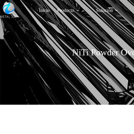
Inicio
Producto
Solución
NiTi Powder Overv