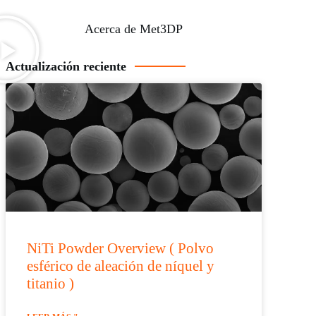
Acerca de Met3DP
Actualización reciente
NiTi Powder Overview ( Polvo
esférico de aleación de níquel y
titanio )