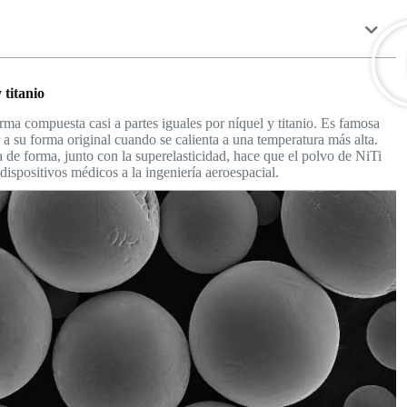
 titanio
ma compuesta casi a partes iguales por níquel y titanio. Es famosa
a su forma original cuando se calienta a una temperatura más alta.
 de forma, junto con la superelasticidad, hace que el polvo de NiTi
dispositivos médicos a la ingeniería aeroespacial.