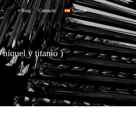
Blog
Contacto
Spanish
níquel y titanio )